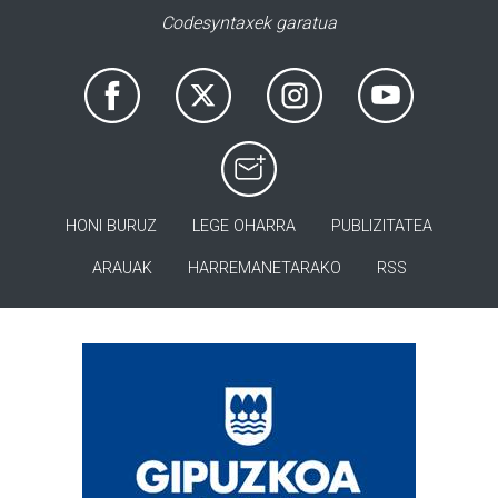
Codesyntaxek garatua
HONI BURUZ
LEGE OHARRA
PUBLIZITATEA
ARAUAK
HARREMANETARAKO
RSS