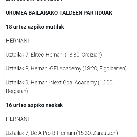
URUMEA BAILARAKO TALDEEN PARTIDUAK
18 urtez azpiko mutilak
HERNANI
Uztailak 7,
Elitec-Hernani (13:30, Ordizian)
Uztailak 8,
Hernani-GFI Academy (18:20, Elgoibarren)
Uztailak 9,
Hernani-Next Goal Academy (16:00,
Bergaran)
16 urtez azpiko neskak
HERNANI
Uztailak 7,
Be A Pro B-Hernani (15:30, Zarautzen)