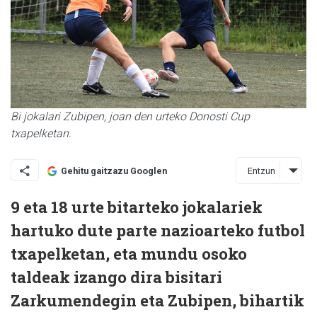
Bi jokalari Zubipen, joan den urteko Donosti Cup
txapelketan.
Entzun
Gehitu gaitzazu Googlen
9 eta 18 urte bitarteko jokalariek
hartuko dute parte nazioarteko futbol
txapelketan, eta mundu osoko
taldeak izango dira bisitari
Zarkumendegin eta Zubipen, bihartik