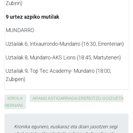
Zubirin)
9 urtez azpiko mutilak
MUNDARRO
Uztailak 6,
Intxaurrondo-Mundarro (16:30, Errenterian)
Uztailak 8,
Mundarro-AKS Lions (18:45, Martutenen)
Uztailak 9,
Top Tec Academy- Mundarro (18:00,
Zubipen)
KIROLA
ARANO
ASTIGARRAGA
EREÑOTZU
GOIZUETA
HERNANI
Kronika egunero, euskaraz eta doan jasotzen segi