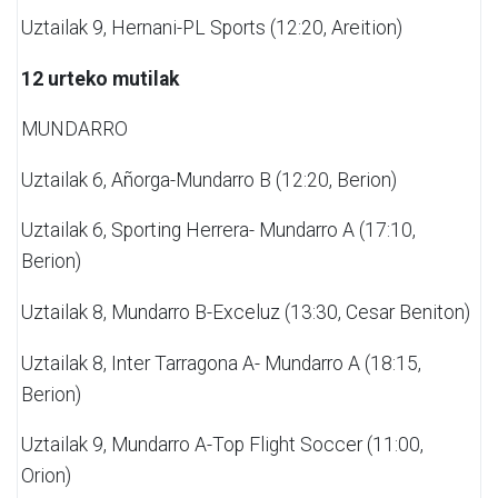
Uztailak 9,
Hernani-PL Sports (12:20, Areition)
12 urteko mutilak
MUNDARRO
Uztailak 6,
Añorga-Mundarro B (12:20, Berion)
Uztailak 6,
Sporting Herrera- Mundarro A (17:10,
Berion)
Uztailak 8,
Mundarro B-Exceluz (13:30, Cesar Beniton)
Uztailak 8,
Inter Tarragona A- Mundarro A (18:15,
Berion)
Uztailak 9,
Mundarro A-Top Flight Soccer (11:00,
Orion)