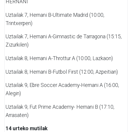
HERNANI
Uztailak 7,
Hernani B-Ultimate Madrid (10:00,
Trintxerpen)
Uztailak 7,
Hernani A-Gimnastic
de Tarragona (15:15,
Zizurkilen)
Uztailak 8,
Hernani A-Throttur A (10:00, Lazkaon)
Uztailak 8,
Hernani B-Futbol First (12:00, Azpeitian)
Uztailak 9,
Ebre Soccer Academy-Hernani A (16:00,
Alegin)
Uztailak 9,
Fut Prime Academy- Hernani B
(17:10,
Arrasaten)
14 urteko mutilak