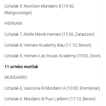
Uztailak 9,
NextGen-Mundarro B
(19:30,
Matigoxotegin)
HERNANI
Uztailak 7,
Aloña Mendi-Hernani (15:30, Zarautzen)
Uztailak 8,
Hernani-Academy Blau (11:10, Berion)
Uztailak 9,
Hernani-Las Rozas Academy (19:00, Orion)
11 urteko mutilak
MUNDARRO
Uztailak 6,
Vasconia B-Mundarro A (10:00, Errenterian)
Uztailak 6,
Mundarro B-Puio Lanberri (17:10, Berion)