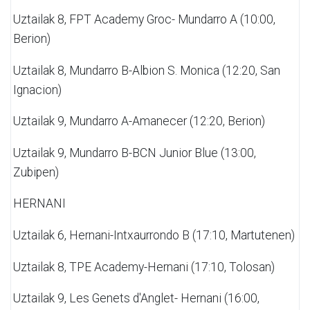
Uztailak 8,
FPT Academy Groc- Mundarro A (10:00,
Berion)
Uztailak 8,
Mundarro B-Albion
S. Monica (12:20, San
Ignacion)
Uztailak 9,
Mundarro A-Amanecer (12:20, Berion)
Uztailak 9,
Mundarro B-BCN Junior Blue (13:00,
Zubipen)
HERNANI
Uztailak 6,
Hernani-Intxaurrondo B (17:10, Martutenen)
Uztailak 8,
TPE Academy-Hernani (17:10, Tolosan)
Uztailak 9,
Les Genets d'Anglet- Hernani (16:00,