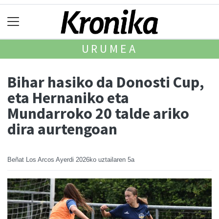
URUMEA
Bihar hasiko da Donosti Cup,
eta Hernaniko eta
Mundarroko 20 talde ariko
dira aurtengoan
Beñat Los Arcos Ayerdi
2026ko uztailaren 5a