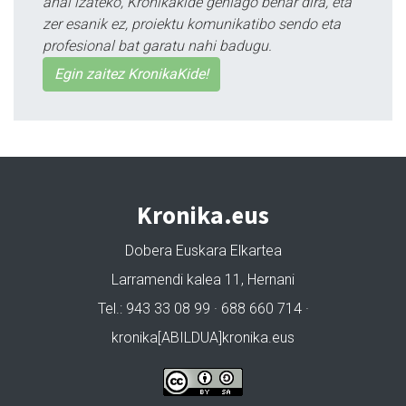
ahal izateko, Kronikakide gehiago behar dira, eta
zer esanik ez, proiektu komunikatibo sendo eta
profesional bat garatu nahi badugu.
Egin zaitez KronikaKide!
Kronika.eus
Dobera Euskara Elkartea
Larramendi kalea 11, Hernani
Tel.: 943 33 08 99 · 688 660 714 ·
kronika[ABILDUA]kronika.eus