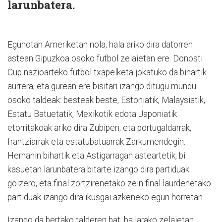
larunbatera.
Egunotan Ameriketan nola, hala ariko dira datorren
astean Gipuzkoa osoko futbol zelaietan ere. Donosti
Cup nazioarteko futbol txapelketa jokatuko da bihartik
aurrera, eta gurean ere bisitari izango ditugu mundu
osoko taldeak: besteak beste, Estoniatik, Malaysiatik,
Estatu Batuetatik, Mexikotik edota Japoniatik
etorritakoak ariko dira Zubipen; eta portugaldarrak,
frantziarrak eta estatubatuarrak Zarkumendegin.
Hernanin bihartik eta Astigarragan asteartetik, bi
kasuetan larunbatera bitarte izango dira partiduak
goizero, eta final zortzirenetako zein final laurdenetako
partiduak izango dira ikusgai azkeneko egun horretan.
Izango da bertako talderen bat, bailarako zelaietan