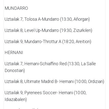
MUNDARRO
Uztailak 7,
Tolosa A-Mundarro (13:30, Añorgan)
Uztailak 8,
Level Up-Mundarro (19:30, Zizurkilen)
Uztailak 9,
Mundarro-Throttur A (18:20, Areition)
HERNANI
Uztailak 7,
Hernani-Schiaffino
Red (13:30, La Salle
Donostian)
Uztailak 8,
Ultimate Madrid B- Hernani
(10:00, Ordizian)
Uztailak 9,
Pyrenees Soccer- Hernani (10:00,
Idiazabalen)