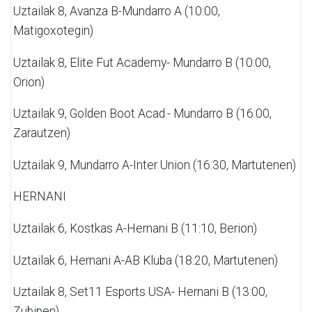
Uztailak 8,
Avanza B-Mundarro A
(10:00,
Matigoxotegin)
Uztailak 8,
Elite Fut Academy- Mundarro B (10:00,
Orion)
Uztailak 9,
Golden Boot Acad.- Mundarro B (16:00,
Zarautzen)
Uztailak 9,
Mundarro A-Inter Union (16:30, Martutenen)
HERNANI
Uztailak 6,
Kostkas A-Hernani B (11:10, Berion)
Uztailak 6,
Hernani A-AB Kluba (18:20, Martutenen)
Uztailak 8,
Set11 Esports USA- Hernani B (13:00,
Zubipen)