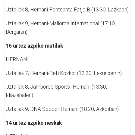
Uztailak 8,
Hernani-Fontsanta Fatjo B (13:30, Lazkaon)
Uztailak 9,
Hernani-Mallorca International (17:10,
Bergaran)
16 urtez azpiko mutilak
HERNANI
Uztailak 7,
Hernani-Beti Kozkor (13:30, Lekunberrin)
Uztailak 8,
Jamboree Sports- Hernani (13:30,
Idiazabalen)
Uztailak 9,
DNA Soccer-Hernani (18:20, Azkoitian)
14 urtez azpiko neskak