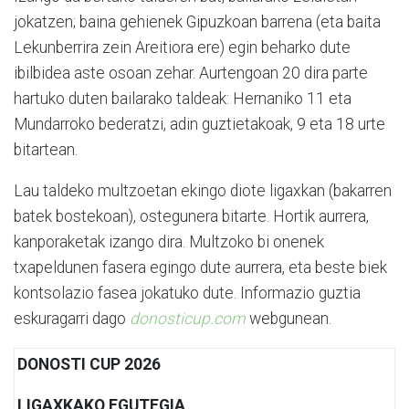
jokatzen; baina gehienek Gipuzkoan barrena (eta baita
Lekunberrira zein Areitiora ere) egin beharko dute
ibilbidea aste osoan zehar. Aurtengoan 20 dira parte
hartuko duten bailarako taldeak: Hernaniko 11 eta
Mundarroko bederatzi, adin guztietakoak, 9 eta 18 urte
bitartean.
Lau taldeko multzoetan ekingo diote ligaxkan (bakarren
batek bostekoan), ostegunera bitarte. Hortik aurrera,
kanporaketak izango dira. Multzoko bi onenek
txapeldunen fasera egingo dute aurrera, eta beste biek
kontsolazio fasea jokatuko dute. Informazio guztia
eskuragarri dago
donosticup.com
webgunean.
DONOSTI CUP 2026
LIGAXKAKO EGUTEGIA