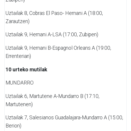
Uztailak 8,
Cobras El Paso- Hernani A (18:00,
Zarautzen)
Uztailak 9,
Hernani A-LSA (17:00, Zubipen)
Uztailak 9,
Hernani B-Espagnol Orleans A (19:00,
Errenterian)
10 urteko mutilak
MUNDARRO
Uztailak 6,
Martutene A-Mundarro B (17:10,
Martutenen)
Uztailak 7,
Salesianos Guadalajara-Mundarro A (15:00,
Berion)