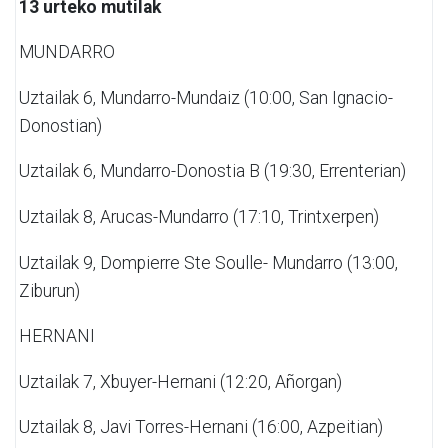
13 urteko mutilak
MUNDARRO
Uztailak 6,
Mundarro-Mundaiz (10:00, San Ignacio-
Donostian)
Uztailak 6,
Mundarro-Donostia B
(19:30, Errenterian)
Uztailak 8,
Arucas-Mundarro (17:10, Trintxerpen)
Uztailak 9,
Dompierre Ste Soulle-
Mundarro (13:00,
Ziburun)
HERNANI
Uztailak 7,
Xbuyer-Hernani (12:20, Añorgan)
Uztailak 8,
Javi Torres-Hernani (16:00, Azpeitian)