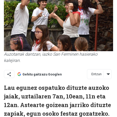
Auzotarrak dantzan, iazko San Ferminen hasierako
kalejiran.
Entzun
Gehitu gaitzazu Googlen
Lau egunez ospatuko dituzte auzoko
jaiak, uztailaren 7an, 10ean, 11n eta
12an. Astearte goizean jarriko dituzte
zapiak, egun osoko festaz gozatzeko.