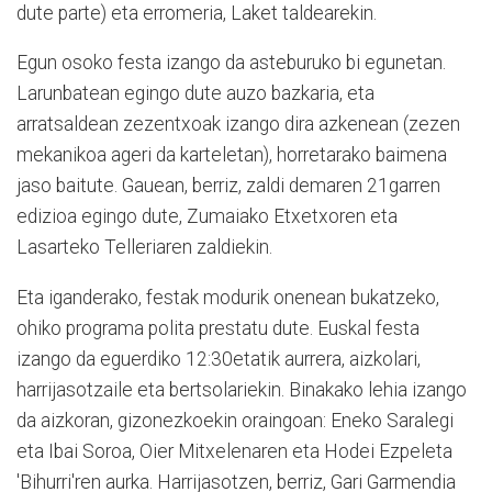
dute parte) eta erromeria, Laket taldearekin.
Egun osoko festa izango da asteburuko bi egunetan.
Larunbatean egingo dute auzo bazkaria, eta
arratsaldean zezentxoak izango dira azkenean (zezen
mekanikoa ageri da karteletan), horretarako baimena
jaso baitute. Gauean, berriz, zaldi demaren 21garren
edizioa egingo dute, Zumaiako Etxetxoren eta
Lasarteko Telleriaren zaldiekin.
Eta iganderako, festak modurik onenean bukatzeko,
ohiko programa polita prestatu dute. Euskal festa
izango da eguerdiko 12:30etatik aurrera, aizkolari,
harrijasotzaile eta bertsolariekin. Binakako lehia izango
da aizkoran, gizonezkoekin oraingoan: Eneko Saralegi
eta Ibai Soroa, Oier Mitxelenaren eta Hodei Ezpeleta
'Bihurri'ren aurka. Harrijasotzen, berriz, Gari Garmendia