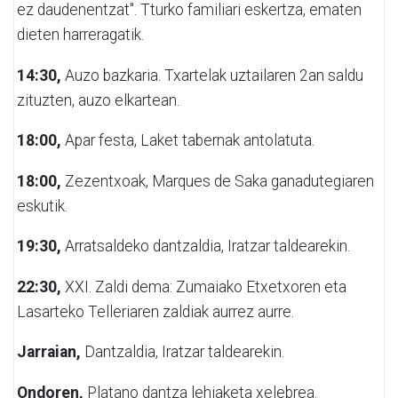
ez daudenentzat"
. Tturko familiari eskertza, ematen
dieten harreragatik.
14:30,
Auzo bazkaria. Txartelak uztailaren 2an saldu
zituzten, auzo elkartean.
18:00,
Apar festa, Laket tabernak antolatuta.
18:00,
Zezentxoak, Marques de Saka ganadutegiaren
eskutik.
19:30,
Arratsaldeko dantzaldia, Iratzar taldearekin.
22:30,
XXI. Zaldi dema: Zumaiako Etxetxoren eta
Lasarteko Telleriaren zaldiak aurrez aurre.
Jarraian,
Dantzaldia, Iratzar taldearekin.
Ondoren,
Platano dantza lehiaketa xelebrea.