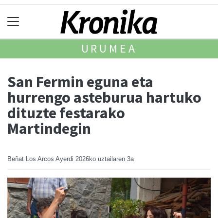
URUMEA
San Fermin eguna eta
hurrengo asteburua hartuko
dituzte festarako
Martindegin
Beñat Los Arcos Ayerdi
2026ko uztailaren 3a