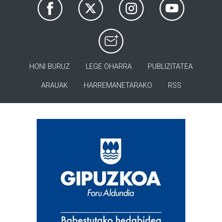
HONI BURUZ
LEGE OHARRA
PUBLIZITATEA
ARAUAK
HARREMANETARAKO
RSS