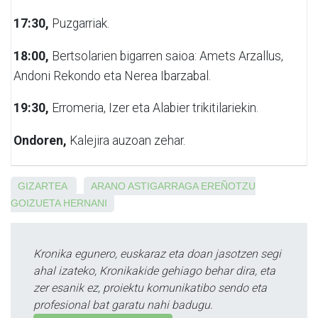
17:30,
Puzgarriak.
18:00,
Bertsolarien bigarren saioa: Amets Arzallus,
Andoni Rekondo eta Nerea Ibarzabal.
19:30,
Erromeria, Izer eta Alabier trikitilariekin.
Ondoren,
Kalejira auzoan zehar.
GIZARTEA
ARANO
ASTIGARRAGA
EREÑOTZU
GOIZUETA
HERNANI
Kronika egunero, euskaraz eta doan jasotzen segi
ahal izateko, Kronikakide gehiago behar dira, eta
zer esanik ez, proiektu komunikatibo sendo eta
profesional bat garatu nahi badugu.