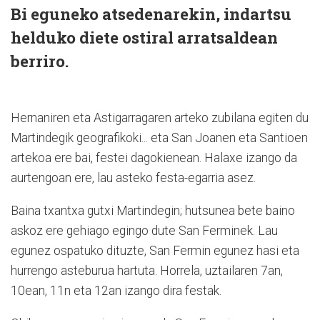
Bi eguneko atsedenarekin, indartsu
helduko diete ostiral arratsaldean
berriro.
Hernaniren eta Astigarragaren arteko zubilana egiten du
Martindegik geografikoki... eta San Joanen eta Santioen
artekoa ere bai, festei dagokienean. Halaxe izango da
aurtengoan ere, lau asteko festa-egarria asez.
Baina txantxa gutxi Martindegin; hutsunea bete baino
askoz ere gehiago egingo dute San Ferminek. Lau
egunez ospatuko dituzte, San Fermin egunez hasi eta
hurrengo asteburua hartuta. Horrela, uztailaren 7an,
10ean, 11n eta 12an izango dira festak.