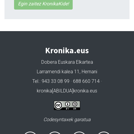
Egin zaitez KronikaKide!
Kronika.eus
Dobera Euskara Elkartea
Larramendi kalea 11, Hernani
Tel.: 943 33 08 99 · 688 660 714 ·
kronika[ABILDUA]kronika.eus
Codesyntaxek garatua