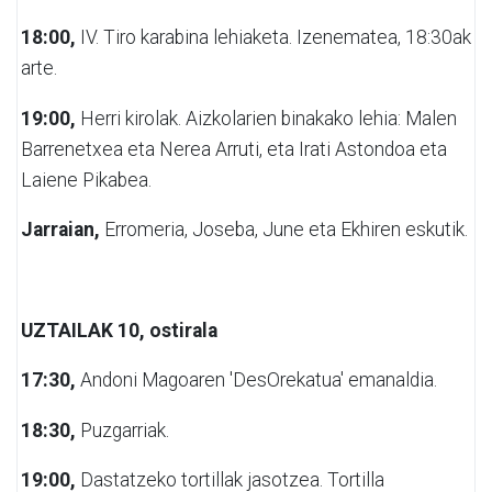
18:00,
IV. Tiro karabina lehiaketa. Izenematea, 18:30ak
arte.
19:00,
Herri kirolak. Aizkolarien binakako lehia: Malen
Barrenetxea eta Nerea Arruti, eta Irati Astondoa eta
Laiene Pikabea.
Jarraian,
Erromeria, Joseba, June eta Ekhiren eskutik.
UZTAILAK 10, ostirala
17:30,
Andoni Magoaren 'DesOrekatua' emanaldia.
18:30,
Puzgarriak.
19:00,
Dastatzeko tortillak jasotzea. Tortilla