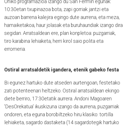
Ohiko programazioa izango du San Fermin egunak:
10:30etan txupinazoa bota, zapi gorriak jantzi eta
auzoan barrena kalejira egingo dute aurrena, eta meza,
hamaiketakoa, haur jolasak eta buruhaundiak izango dira
segidan. Arratsaldean ere, plan konpletoa: puzgarriak,
tiro karabina lehiaketa, herri kirol saio polita eta
erromeria.
Ostiral arratsaldetik igandera, etenik gabeko festa
Bi egunez hartuko dute atseden aurtengoan, festetako
zati potenteenari heltzeko. Ostiral arratsaldean ekingo
diete berriro, 17:30etatik aurrera. Andoni Magoaren
'DesOrekatua' ikuskizuna izango da aurrena, puzgarriak
ondoren, eta eguna borobiltzeko hiru klasiko: tortilla
lehiaketa, sagardo dastaketa (14 sagardotegik hartuko