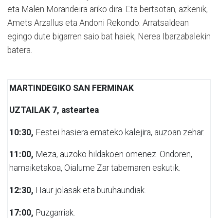
eta Malen Morandeira ariko dira. Eta bertsotan, azkenik,
Amets Arzallus eta Andoni Rekondo. Arratsaldean
egingo dute bigarren saio bat haiek, Nerea Ibarzabalekin
batera.
MARTINDEGIKO SAN FERMINAK
UZTAILAK 7, asteartea
10:30,
Festei hasiera emateko kalejira, auzoan zehar.
11:00,
Meza, auzoko hildakoen omenez. Ondoren,
hamaiketakoa, Oialume Zar tabernaren eskutik.
12:30,
Haur jolasak eta buruhaundiak.
17:00,
Puzgarriak.