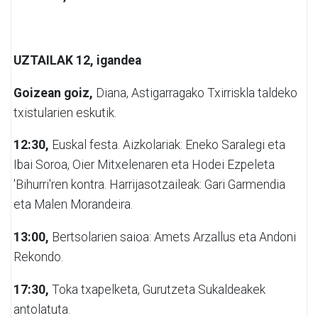
UZTAILAK 12, igandea
Goizean goiz,
Diana, Astigarragako Txirriskla taldeko
txistularien eskutik.
12:30,
Euskal festa. Aizkolariak: Eneko Saralegi eta
Ibai Soroa, Oier Mitxelenaren eta Hodei Ezpeleta
'Bihurri'ren kontra. Harrijasotzaileak: Gari Garmendia
eta Malen Morandeira.
13:00,
Bertsolarien saioa: Amets Arzallus eta Andoni
Rekondo.
17:30,
Toka txapelketa, Gurutzeta Sukaldeakek
antolatuta.