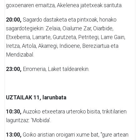
goxoenaren emaitza, Akelenea jatetxeak sarituta.
20:00,
Sagardo dastaketa eta pintxoak, honako
sagardotegiekin: Zelaia, Oialume Zar, Oiarbide,
Etxeberria, Larrarte, Gurutzeta, Petritegi, Larre Gain,
Iretza, Artola, Akarregi, Indioene, Bereziartua eta
Mendizabal.
23:00,
Erromeria, Laket taldearekin.
UZTAILAK 11, larunbata
10:30,
Auzoko etxeetara urteroko bisita, trikitilarien
laguntzaz: 'Mobida'.
13:00,
Goiko aristian oroigarri xume bat, "gure artean