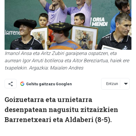
Imanol Ansa eta Aritz Zubiri garaipena ospatzen, eta
aurrean Igor Arruti botileroa eta Aitor Bereziartua, haiek ere
txapelekin. Argazkia: Maialen Andres
Entzun
Gehitu gaitzazu Googlen
Goizuetarra eta urnietarra
desenpatean nagusitu zitzaizkien
Barrenetxeari eta Aldaberi (8-5).