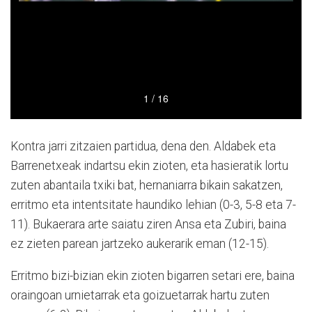
Kontra jarri zitzaien partidua, dena den. Aldabek eta
Barrenetxeak indartsu ekin zioten, eta hasieratik lortu
zuten abantaila txiki bat, hernaniarra bikain sakatzen,
erritmo eta intentsitate haundiko lehian (0-3, 5-8 eta 7-
11). Bukaerara arte saiatu ziren Ansa eta Zubiri, baina
ez zieten parean jartzeko aukerarik eman (12-15).
Erritmo bizi-bizian ekin zioten bigarren setari ere, baina
oraingoan urnietarrak eta goizuetarrak hartu zuten