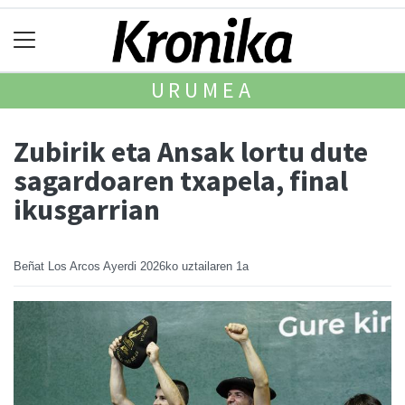
URUMEA
Zubirik eta Ansak lortu dute
sagardoaren txapela, final
ikusgarrian
Beñat Los Arcos Ayerdi
2026ko uztailaren 1a