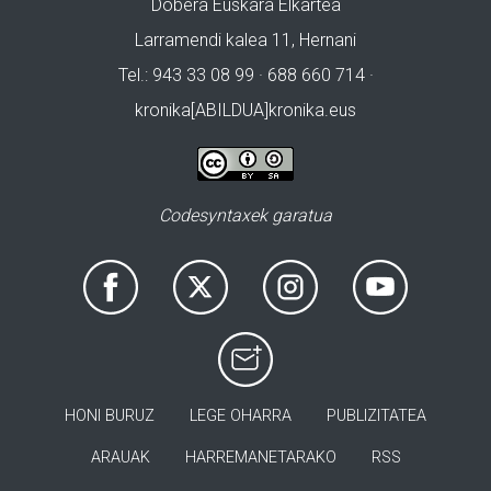
Dobera Euskara Elkartea
Larramendi kalea 11, Hernani
Tel.: 943 33 08 99 · 688 660 714 ·
kronika[ABILDUA]kronika.eus
Codesyntaxek garatua
HONI BURUZ
LEGE OHARRA
PUBLIZITATEA
ARAUAK
HARREMANETARAKO
RSS