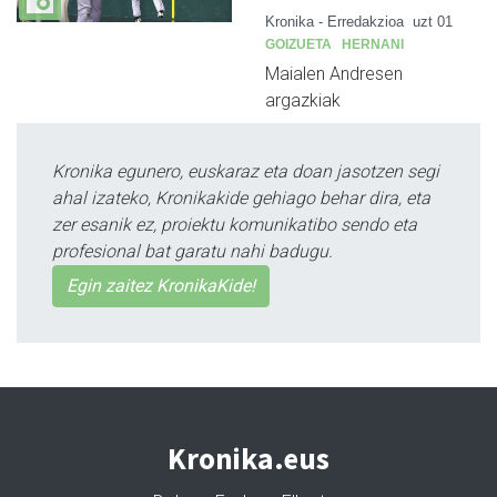
Kronika - Erredakzioa
uzt 01
GOIZUETA
HERNANI
Maialen Andresen
argazkiak
Kronika egunero, euskaraz eta doan jasotzen segi
ahal izateko, Kronikakide gehiago behar dira, eta
zer esanik ez, proiektu komunikatibo sendo eta
profesional bat garatu nahi badugu.
Egin zaitez KronikaKide!
Kronika.eus