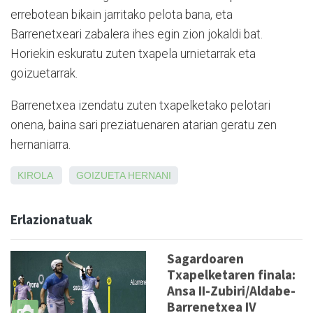
errebotean bikain jarritako pelota bana, eta
Barrenetxeari zabalera ihes egin zion jokaldi bat.
Horiekin eskuratu zuten txapela urnietarrak eta
goizuetarrak.
Barrenetxea izendatu zuten txapelketako pelotari
onena, baina sari preziatuenaren atarian geratu zen
hernaniarra.
KIROLA
GOIZUETA
HERNANI
Erlazionatuak
Sagardoaren
Txapelketaren finala:
Ansa II-Zubiri/Aldabe-
Barrenetxea IV