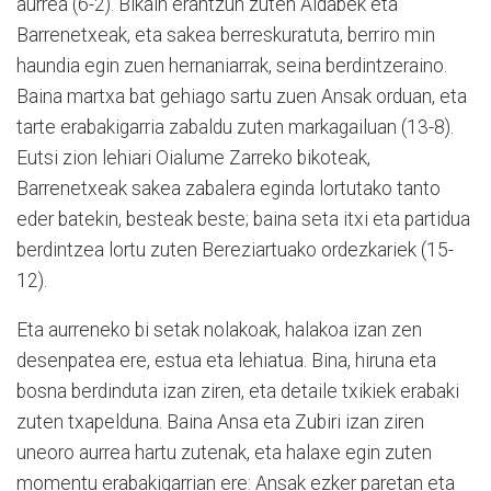
aurrea (6-2). Bikain erantzun zuten Aldabek eta
Barrenetxeak, eta sakea berreskuratuta, berriro min
haundia egin zuen hernaniarrak, seina berdintzeraino.
Baina martxa bat gehiago sartu zuen Ansak orduan, eta
tarte erabakigarria zabaldu zuten markagailuan (13-8).
Eutsi zion lehiari Oialume Zarreko bikoteak,
Barrenetxeak sakea zabalera eginda lortutako tanto
eder batekin, besteak beste; baina seta itxi eta partidua
berdintzea lortu zuten Bereziartuako ordezkariek (15-
12).
Eta aurreneko bi setak nolakoak, halakoa izan zen
desenpatea ere, estua eta lehiatua. Bina, hiruna eta
bosna berdinduta izan ziren, eta detaile txikiek erabaki
zuten txapelduna. Baina Ansa eta Zubiri izan ziren
uneoro aurrea hartu zutenak, eta halaxe egin zuten
momentu erabakigarrian ere: Ansak ezker paretan eta