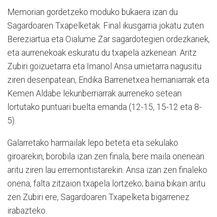
Memorian gordetzeko moduko bukaera izan du
Sagardoaren Txapelketak. Final ikusgarria jokatu zuten
Bereziartua eta Oialume Zar sagardotegien ordezkariek,
eta aurrenekoak eskuratu du txapela azkenean: Aritz
Zubiri goizuetarra eta Imanol Ansa urnietarra nagusitu
ziren desenpatean, Endika Barrenetxea hernaniarrak eta
Kemen Aldabe lekunberriarrak aurreneko setean
lortutako puntuari buelta emanda (12-15, 15-12 eta 8-
5).
Galarretako harmailak lepo beteta eta sekulako
giroarekin, borobila izan zen finala, bere maila onenean
aritu ziren lau erremontistarekin. Ansa izan zen finaleko
onena, falta zitzaion txapela lortzeko; baina bikain aritu
zen Zubiri ere, Sagardoaren Txapelketa bigarrenez
irabazteko.