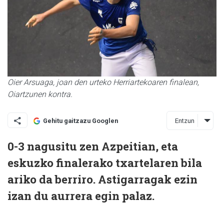
Oier Arsuaga, joan den urteko Herriartekoaren finalean,
Oiartzunen kontra.
Entzun
Gehitu gaitzazu Googlen
0-3 nagusitu zen Azpeitian, eta
eskuzko finalerako txartelaren bila
ariko da berriro. Astigarragak ezin
izan du aurrera egin palaz.