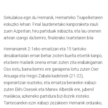
Sekulakoa egin du Hernanik, He­rriarteko Txapelketaren
eskuzko lehian. Final laurdenetako kanporaketa irauli
zuen Azpeitian, hiru partiduak irabazita; eta lau onenen
artean izango da berriro, finalerako txartelaren bila.
Hernaniarrek 2-1eko emaitzari eta 15 tantoko
desabantailari eman behar zioten buelta etxetik kanpo,
eta bere mailarik onena eman zuten zita erabakigarrian.
Oso estu, baina berriro ere garaipena lortu zuten Oier
Arsuaga eta Hegoi Zabala kadeteek (21-22),
esperantzari eusteko; eta emaitza berarekin irabazi
zuten Ekhi Osesek eta Manex Alberdik ere, jubenil
mailakoa, azkeneko partidura bizi-bizirik iristeko.
Tanteoarekin ezin irabazi zezakeen Hernanik ordurako,