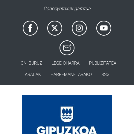
Codesyntaxek garatua
HONI BURUZ
LEGE OHARRA
PUBLIZITATEA
ARAUAK
HARREMANETARAKO
RSS