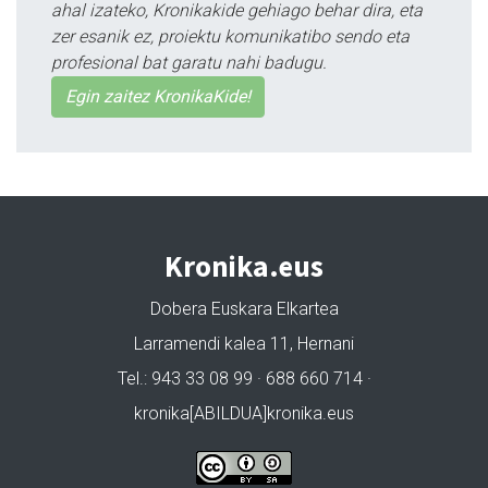
ahal izateko, Kronikakide gehiago behar dira, eta
zer esanik ez, proiektu komunikatibo sendo eta
profesional bat garatu nahi badugu.
Egin zaitez KronikaKide!
Kronika.eus
Dobera Euskara Elkartea
Larramendi kalea 11, Hernani
Tel.: 943 33 08 99 · 688 660 714 ·
kronika[ABILDUA]kronika.eus