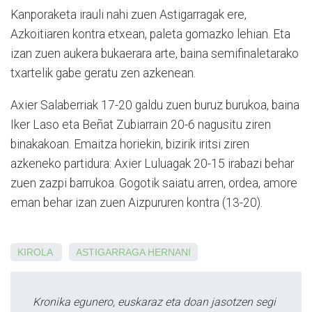
Kanporaketa irauli nahi zuen Astigarragak ere,
Azkoitiaren kontra etxean, paleta gomazko lehian. Eta
izan zuen aukera bukaerara arte, baina semifinaletarako
txartelik gabe geratu zen azkenean.
Axier Salaberriak 17-20 galdu zuen buruz burukoa, baina
Iker Laso eta Beñat Zubiarrain 20-6 nagusitu ziren
binakakoan. Emaitza horiekin, bizirik iritsi ziren
azkeneko partidura: Axier Luluagak 20-15 irabazi behar
zuen zazpi barrukoa. Gogotik saiatu arren, ordea, amore
eman behar izan zuen Aizpururen kontra (13-20).
KIROLA
ASTIGARRAGA
HERNANI
Kronika egunero, euskaraz eta doan jasotzen segi