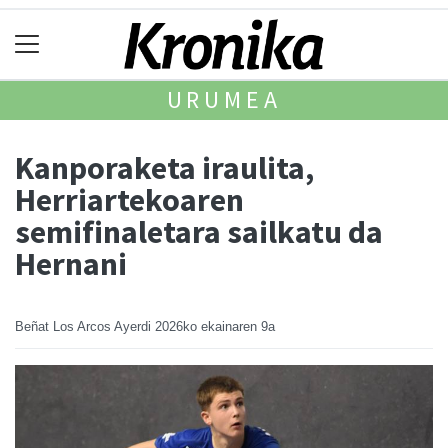
URUMEA
Kanporaketa iraulita,
Herriartekoaren
semifinaletara sailkatu da
Hernani
Beñat Los Arcos Ayerdi
2026ko ekainaren 9a