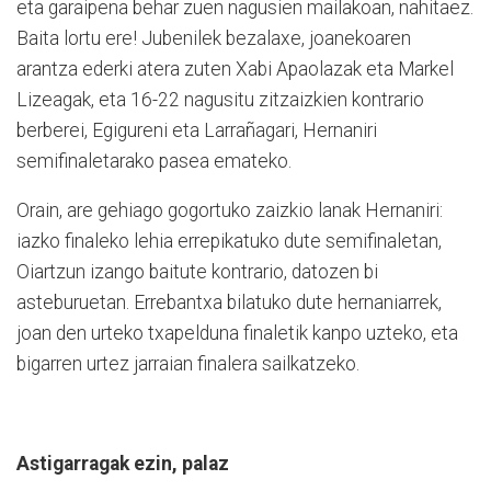
eta garaipena behar zuen nagusien mailakoan, nahitaez.
Baita lortu ere! Jubenilek bezalaxe, joanekoaren
arantza ederki atera zuten Xabi Apaolazak eta Markel
Lizeagak, eta 16-22 nagusitu zitzaizkien kontrario
berberei, Egigureni eta Larrañagari, Hernaniri
semifinaletarako pasea emateko.
Orain, are gehiago gogortuko zaizkio lanak Hernaniri:
iazko finaleko lehia errepikatuko dute semifinaletan,
Oiartzun izango baitute kontrario, datozen bi
asteburuetan. Errebantxa bilatuko dute hernaniarrek,
joan den urteko txapelduna finaletik kanpo uzteko, eta
bigarren urtez jarraian finalera sailkatzeko.
Astigarragak ezin, palaz