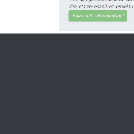
dira, eta zer esanik ez, proiek
Egin zaitez KronikaKide!