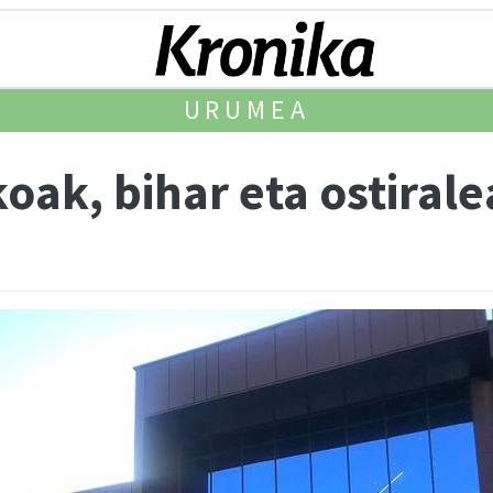
URUMEA
koak, bihar eta ostiral