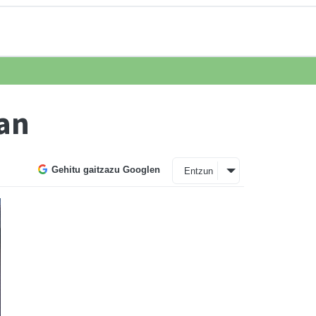
ean
Gehitu gaitzazu Googlen
Entzun