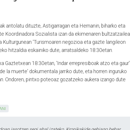
ak antolatu dituzte, Astigarragan eta Hernanin, biharko eta
zte Koordinadora Sozialista izan da ekimenaren bultzatzailea
era Kulturgunean 'Turismoaren negozioa eta gazte langileon
ko hitzaldia eskainiko dute, arratsaldeko 18:30etan.
a Gaztetxean 18:30etan, 'Indar errepresiboak atzo eta gaur'
o de la muerte' dokumentala jarriko dute, eta horren inguruko
aian. Ondoren, pintxo poteoaz gozatzeko aukera izango dute
ANI
doan jasotzen segi ahal izateko, Kronikakide gehiago behar