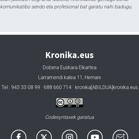
tu komunikatibo sendo eta profesional bat garatu nahi badugu.
Kronika.eus
Dobera Euskara Elkartea
Larramendi kalea 11, Hernani
Tel.: 943 33 08 99 · 688 660 714 · kronika[ABILDUA]kronika.eus
Codesyntaxek garatua