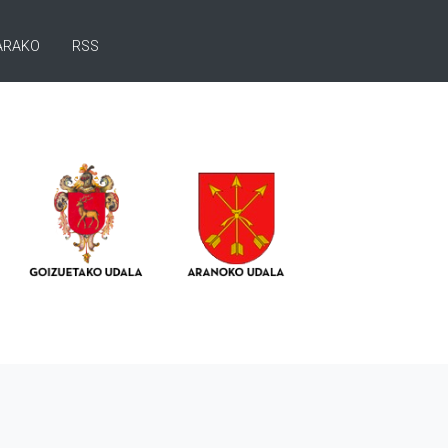
ARAKO
RSS