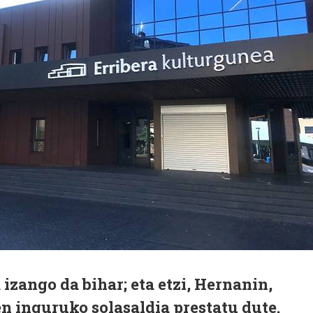
izango da bihar; eta etzi, Hernanin,
n inguruko solasaldia prestatu dute.