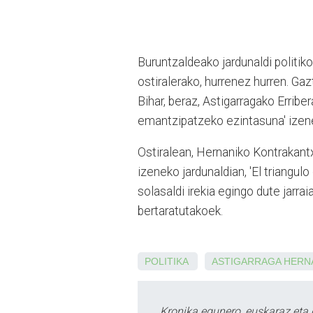
Buruntzaldeako jardunaldi politiko
ostiralerako, hurrenez hurren. Ga
Bihar, beraz, Astigarragako Errib
emantzipatzeko ezintasuna' izene
Ostiralean, Hernaniko Kontrakantx
izeneko jardunaldian, 'El triangul
solasaldi irekia egingo dute jarr
bertaratutakoek.
POLITIKA
ASTIGARRAGA
HERN
Kronika egunero, euskaraz eta 