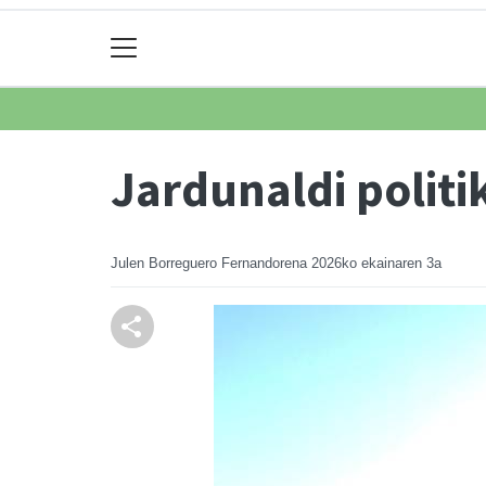
Jardunaldi politi
Julen Borreguero Fernandorena
2026ko ekainaren 3a