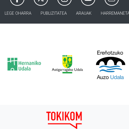
LEGE OHARRA
PUBLIZITATEA
ARAUAK
HARREMANET