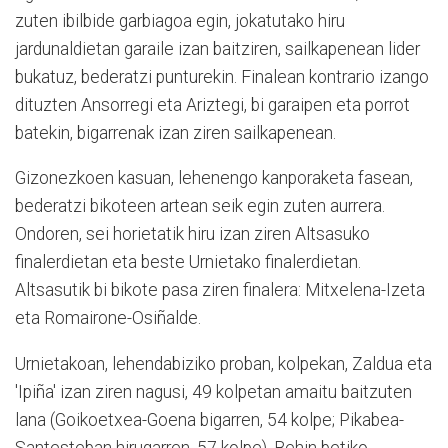
zuten ibilbide garbiagoa egin, jokatutako hiru
jardunaldietan garaile izan baitziren, sailkapenean lider
bukatuz, bederatzi punturekin. Finalean kontrario izango
dituzten Ansorregi eta Ariztegi, bi garaipen eta porrot
batekin, bigarrenak izan ziren sailkapenean.
Gizonezkoen kasuan, lehenengo kanporaketa fasean,
bederatzi bikoteen artean seik egin zuten aurrera.
Ondoren, sei horietatik hiru izan ziren Altsasuko
finalerdietan eta beste Urnietako finalerdietan.
Altsasutik bi bikote pasa ziren finalera: Mitxelena-Izeta
eta Romairone-Osiñalde.
Urnietakoan, lehendabiziko proban, kolpekan, Zaldua eta
'Ipiña' izan ziren nagusi, 49 kolpetan amaitu baitzuten
lana (Goikoetxea-Goena bigarren, 54 kolpe; Pikabea-