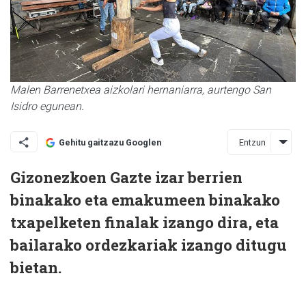
Malen Barrenetxea aizkolari hernaniarra, aurtengo San
Isidro egunean.
Entzun
Gehitu gaitzazu Googlen
Gizonezkoen Gazte izar berrien
binakako eta emakumeen binakako
txapelketen finalak izango dira, eta
bailarako ordezkariak izango ditugu
bietan.