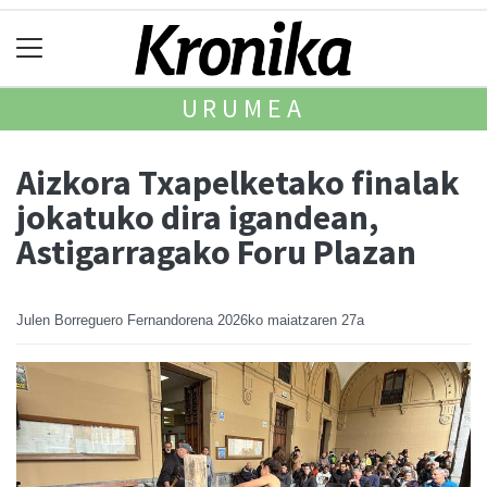
URUMEA
Aizkora Txapelketako finalak
jokatuko dira igandean,
Astigarragako Foru Plazan
Julen Borreguero Fernandorena
2026ko maiatzaren 27a