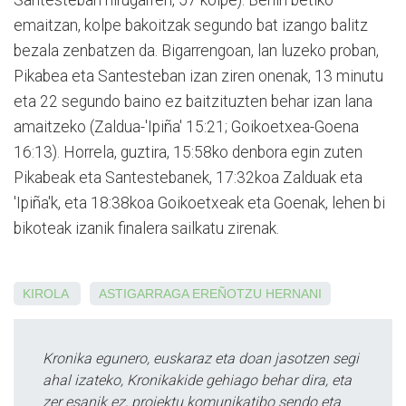
Santesteban hirugarren, 57 kolpe). Behin betiko
emaitzan, kolpe bakoitzak segundo bat izango balitz
bezala zenbatzen da. Bigarrengoan, lan luzeko proban,
Pikabea eta Santesteban izan ziren onenak, 13 minutu
eta 22 segundo baino ez baitzituzten behar izan lana
amaitzeko (Zaldua-'Ipiña' 15:21; Goikoetxea-Goena
16:13). Horrela, guztira, 15:58ko denbora egin zuten
Pikabeak eta Santestebanek, 17:32koa Zalduak eta
'Ipiña'k, eta 18:38koa Goikoetxeak eta Goenak, lehen bi
bikoteak izanik finalera sailkatu zirenak.
KIROLA
ASTIGARRAGA
EREÑOTZU
HERNANI
Kronika egunero, euskaraz eta doan jasotzen segi
ahal izateko, Kronikakide gehiago behar dira, eta
zer esanik ez, proiektu komunikatibo sendo eta