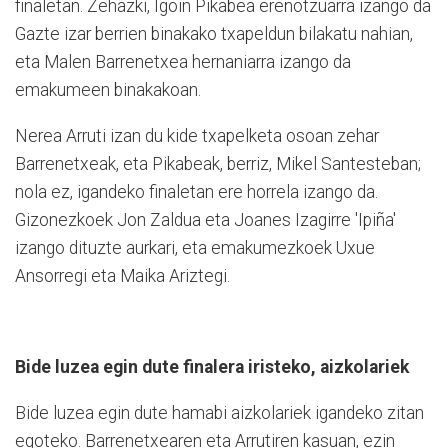
finaletan. Zehazki, Igoin Pikabea ereñotzuarra izango da
Gazte izar berrien binakako txapeldun bilakatu nahian,
eta Malen Barrenetxea hernaniarra izango da
emakumeen binakakoan.
Nerea Arruti izan du kide txapelketa osoan zehar
Barrenetxeak, eta Pikabeak, berriz, Mikel Santesteban;
nola ez, igandeko finaletan ere horrela izango da.
Gizonezkoek Jon Zaldua eta Joanes Izagirre 'Ipiña'
izango dituzte aurkari, eta emakumezkoek Uxue
Ansorregi eta Maika Ariztegi.
Bide luzea egin dute finalera iristeko, aizkolariek
Bide luzea egin dute hamabi aizkolariek igandeko zitan
egoteko. Barrenetxearen eta Arrutiren kasuan, ezin