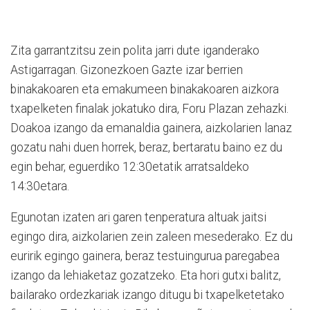
Zita garrantzitsu zein polita jarri dute iganderako
Astigarragan. Gizonezkoen Gazte izar berrien
binakakoaren eta emakumeen binakakoaren aizkora
txapelketen finalak jokatuko dira, Foru Plazan zehazki.
Doakoa izango da emanaldia gainera, aizkolarien lanaz
gozatu nahi duen horrek, beraz, bertaratu baino ez du
egin behar, eguerdiko 12:30etatik arratsaldeko
14:30etara.
Egunotan izaten ari garen tenperatura altuak jaitsi
egingo dira, aizkolarien zein zaleen mesederako. Ez du
euririk egingo gainera, beraz testuingurua paregabea
izango da lehiaketaz gozatzeko. Eta hori gutxi balitz,
bailarako ordezkariak izango ditugu bi txapelketetako