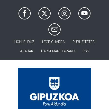
HONI BURUZ
LEGE OHARRA
PUBLIZITATEA
ARAUAK
HARREMANETARAKO
RSS