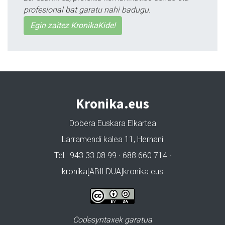
profesional bat garatu nahi badugu.
Egin zaitez KronikaKide!
Kronika.eus
Dobera Euskara Elkartea
Larramendi kalea 11, Hernani
Tel.: 943 33 08 99 · 688 660 714 ·
kronika[ABILDUA]kronika.eus
Codesyntaxek garatua