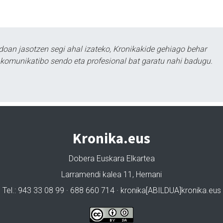
doan jasotzen segi ahal izateko, Kronikakide gehiago behar
tu komunikatibo sendo eta profesional bat garatu nahi badugu.
Kronika.eus
Dobera Euskara Elkartea
Larramendi kalea 11, Hernani
Tel.: 943 33 08 99 · 688 660 714 · kronika[ABILDUA]kronika.eus