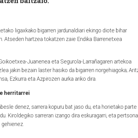
atzen baitzaio.
ako ligaxkako bigarren jardunaldiari ekingo diote bihar
an. Atseden hartzea tokatzen zaie Endika Barrenetxea
 Goikoetxea-Juanenea eta Segurola-Larrañagaren artekoa
zlea jakin bezain laster hasiko da bigarren norgehiagoka; Arit
nsa, Ezkurra eta Azpirozen aurka ariko dira.
e herritarrei
esle denez, sarrera kopuru bat jaso du, eta horietako parte
 du. Kiroldegiko sarreran izango dira eskuragarri, eta pertsona
u gehienez.