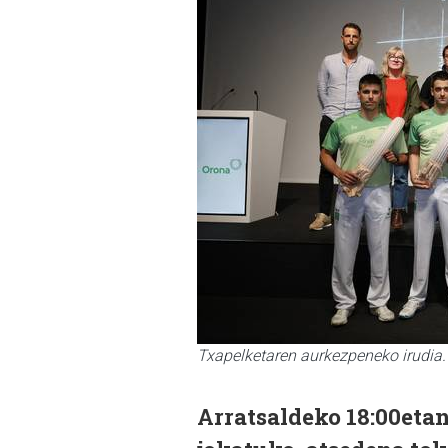
Txapelketaren aurkezpeneko irudia.
Arratsaldeko 18:00etan