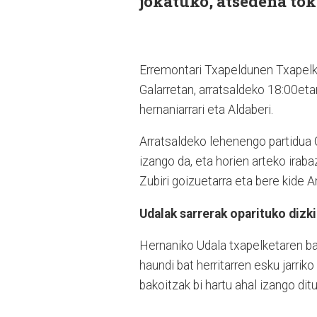
jokatuko, atsedena tok
Erremontari Txapeldunen Txapelket
Galarretan, arratsaldeko 18:00et
hernaniarrari eta Aldaberi.
Arratsaldeko lehenengo partidua
izango da, eta horien arteko iraba
Zubiri goizuetarra eta bere kide A
Udalak sarrerak oparituko dizki
Hernaniko Udala txapelketaren bab
haundi bat herritarren esku jarriko
bakoitzak bi hartu ahal izango dit