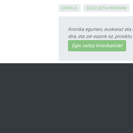
KIROLA
GOIZUETA
HERNANI
Kronika egunero, euskaraz eta 
dira, eta zer esanik ez, proiek
Egin zaitez KronikaKide!