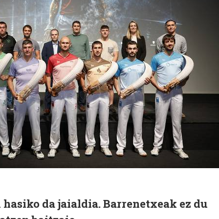
 hasiko da jaialdia. Barrenetxeak ez du