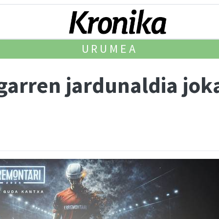
URUMEA
garren jardunaldia jok