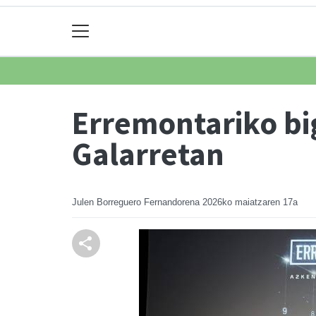
Erremontariko bi
Galarretan
Julen Borreguero Fernandorena
2026ko maiatzaren 17a