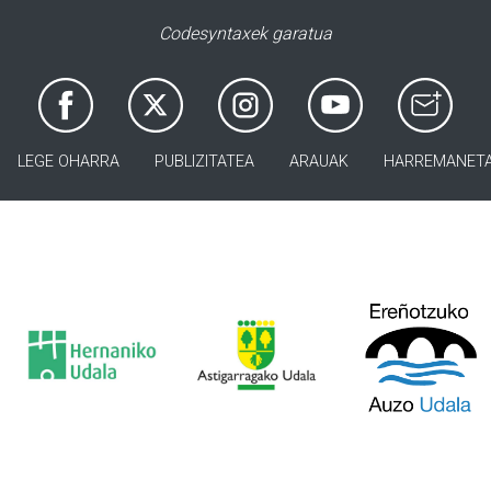
Codesyntaxek garatua
LEGE OHARRA
PUBLIZITATEA
ARAUAK
HARREMANET