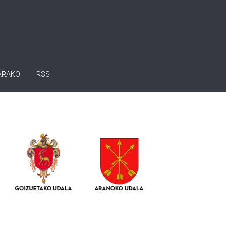
ARAKO
RSS