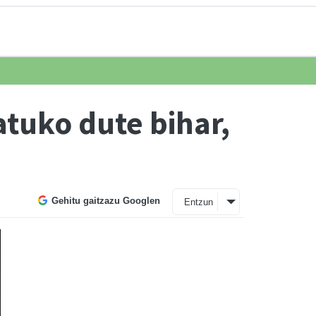
atuko dute bihar,
Gehitu gaitzazu Googlen
Entzun