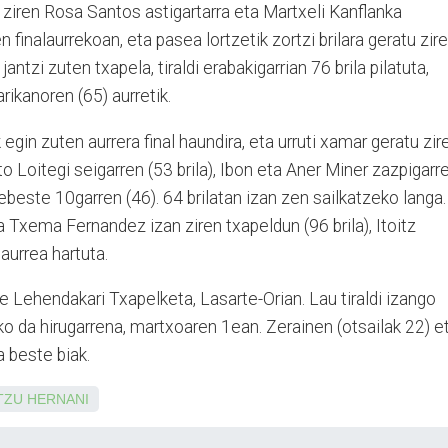
iren Rosa Santos astigartarra eta Martxeli Kanflanka
n finalaurrekoan, eta pasea lortzetik zortzi brilara geratu zire
antzi zuten txapela, tiraldi erabakigarrian 76 brila pilatuta,
ikanoren (65) aurretik.
gin zuten aurrera final haundira, eta urruti xamar geratu zir
to Loitegi seigarren (53 brila), Ibon eta Aner Miner zazpigarr
ebeste 10garren (46). 64 brilatan izan zen sailkatzeko langa.
 Txema Fernandez izan ziren txapeldun (96 brila), Itoitz
 aurrea hartuta.
 Lehendakari Txapelketa, Lasarte-Orian. Lau tiraldi izango
ko da hirugarrena, martxoaren 1ean. Zerainen (otsailak 22) e
 beste biak.
TZU
HERNANI