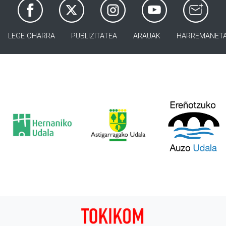
LEGE OHARRA
PUBLIZITATEA
ARAUAK
HARREMANET