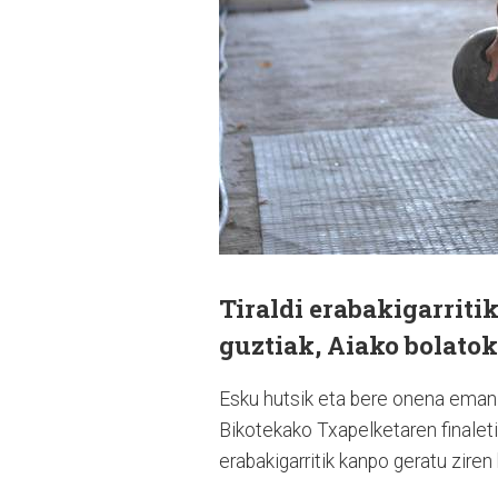
Tiraldi erabakigarriti
guztiak, Aiako bolatok
Esku hutsik eta bere onena eman 
Bikotekako Txapelketaren finaletik
erabakigarritik kanpo geratu ziren 