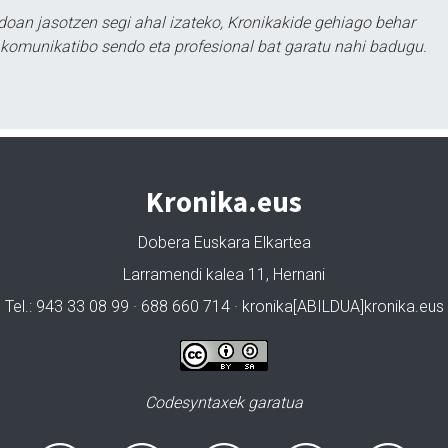
doan jasotzen segi ahal izateko, Kronikakide gehiago behar
tu komunikatibo sendo eta profesional bat garatu nahi badugu.
Kronika.eus
Dobera Euskara Elkartea
Larramendi kalea 11, Hernani
Tel.: 943 33 08 99 · 688 660 714 · kronika[ABILDUA]kronika.eus
Codesyntaxek garatua