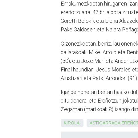
Emakumezkoetan hirugarren izan z
ereñotzuarra. 47 brila bota zituzte
Goretti Belokik eta Elena Aldazek j
Pake Galdosen eta Naiara Peñagar
Gizonezkoetan, berriz, lau
onenek e
bailarakoak: Mikel Arroio eta Beni
(50), eta Joxe Mari eta Ander Etx
Final haundian, Jesus Morales eta
Alustizari eta Patxi Arrondori (91)
Igande honetan bertan hasiko dute
ditu denera, eta Ereñotzun jokatu
Zegaman (martxoak 8) izango dira
KIROLA
ASTIGARRAGA
EREÑO