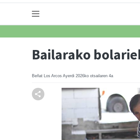
Bailarako bolarie
Beñat Los Arcos Ayerdi
2026ko otsailaren 4a