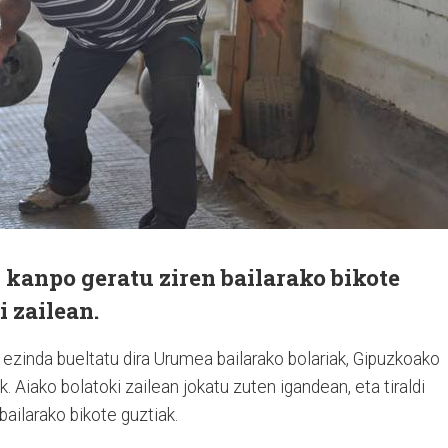
k kanpo geratu ziren bailarako bikote
i zailean.
ezinda bueltatu dira Urumea bailarako bolariak, Gipuzkoako
. Aiako bolatoki zailean jokatu zuten igandean, eta tiraldi
bailarako bikote guztiak.