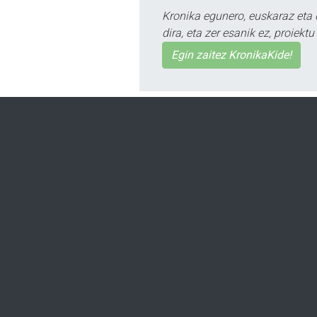
Kronika egunero, euskaraz eta 
dira, eta zer esanik ez, proiek
Egin zaitez KronikaKide!