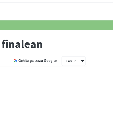
 finalean
Gehitu gaitzazu Googlen
Entzun