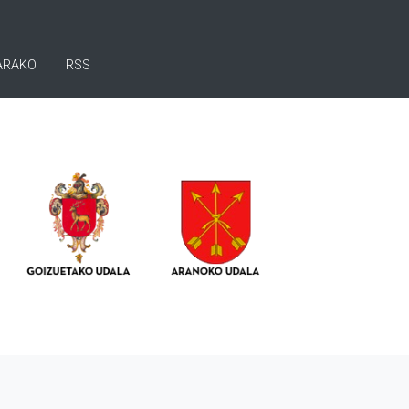
ARAKO
RSS