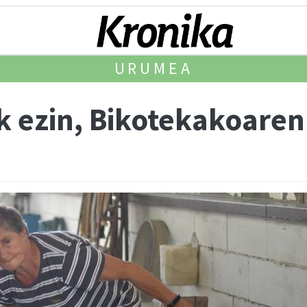
URUMEA
k ezin, Bikotekakoaren