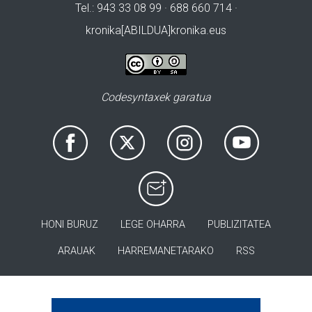
Tel.: 943 33 08 99 · 688 660 714 ·
kronika[ABILDUA]kronika.eus
Codesyntaxek garatua
HONI BURUZ
LEGE OHARRA
PUBLIZITATEA
ARAUAK
HARREMANETARAKO
RSS