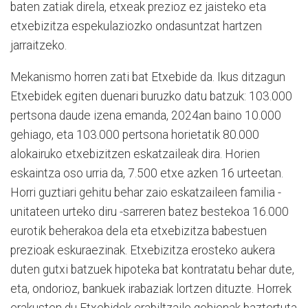
baten zatiak direla, etxeak prezioz ez jaisteko eta
etxebizitza espekulaziozko ondasuntzat hartzen
jarraitzeko.
Mekanismo horren zati bat Etxebide da. Ikus ditzagun
Etxebidek egiten duenari buruzko datu batzuk: 103.000
pertsona daude izena emanda, 2024an baino 10.000
gehiago, eta 103.000 pertsona horietatik 80.000
alokairuko etxebizitzen eskatzaileak dira. Horien
eskaintza oso urria da, 7.500 etxe azken 16 urteetan.
Horri guztiari gehitu behar zaio eskatzaileen familia -
unitateen urteko diru -sarreren batez bestekoa 16.000
eurotik beherakoa dela eta etxebizitza babestuen
prezioak eskuraezinak. Etxebizitza erosteko aukera
duten gutxi batzuek hipoteka bat kontratatu behar dute,
eta, ondorioz, bankuek irabaziak lortzen dituzte. Horrek
erakusten du Etxebidek erabiltzaile gehienak baztertuta