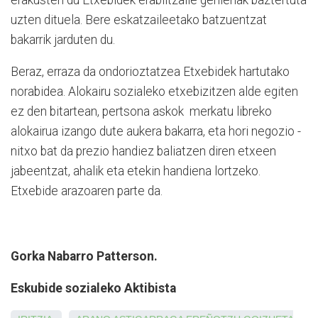
uzten dituela. Bere eskatzaileetako batzuentzat
bakarrik jarduten du.
Beraz, erraza da ondorioztatzea Etxebidek hartutako
norabidea. Alokairu sozialeko etxebizitzen alde egiten
ez den bitartean, pertsona askok merkatu libreko
alokairua izango dute aukera bakarra, eta hori negozio -
nitxo bat da prezio handiez baliatzen diren etxeen
jabeentzat, ahalik eta etekin handiena lortzeko.
Etxebide arazoaren parte da.
Gorka Nabarro Patterson.
Eskubide sozialeko Aktibista