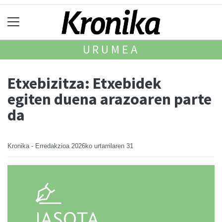
URUMEA
Etxebizitza: Etxebidek
egiten duena arazoaren parte
da
Kronika - Erredakzioa
2026ko urtarrilaren 31