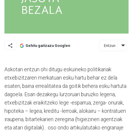
Entzun
Gehitu gaitzazu Googlen
Askotan entzun ohi ditugu eskuineko politikariak
etxebizitzaren merkatuan esku hartu behar ez dela
esaten, baina errealitatea da goitik behera esku hartuta
dagoela. Esan dezakegu lurzoruari buruzko legeria,
etxebizitzak eraikitzeko lege -esparrua, zerga- onurak,
hipoteka – legea, kreditu -lerroak, alokairu – kontratuen
iraupena, bitartekarien zeregina (higiezinen agentziak
eta atari digitalak)... oso ondo artikulatutako engranaje