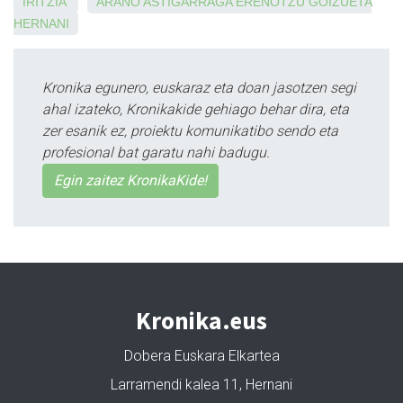
IRITZIA
ARANO
ASTIGARRAGA
EREÑOTZU
GOIZUETA
HERNANI
Kronika egunero, euskaraz eta doan jasotzen segi
ahal izateko, Kronikakide gehiago behar dira, eta
zer esanik ez, proiektu komunikatibo sendo eta
profesional bat garatu nahi badugu.
Egin zaitez KronikaKide!
Kronika.eus
Dobera Euskara Elkartea
Larramendi kalea 11, Hernani