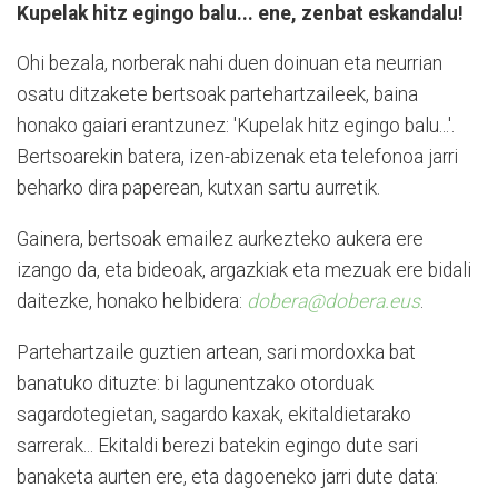
Kupelak hitz egingo balu...
ene, zenbat eskandalu!
Ohi bezala, norberak nahi duen doinuan eta neurrian
osatu ditzakete bertsoak partehartzaileek, baina
honako gaiari erantzunez: 'Kupelak hitz egingo balu...'.
Bertsoarekin batera, izen-abizenak eta telefonoa jarri
beharko dira paperean, kutxan sartu aurretik.
Gainera, bertsoak emailez aurkezteko aukera ere
izango da, eta bideoak, argazkiak eta mezuak ere bidali
daitezke, honako helbidera:
dobera@dobera.eus
.
Partehartzaile guztien artean, sari mordoxka bat
banatuko dituzte: bi lagunentzako otorduak
sagardotegietan, sagardo kaxak, ekitaldietarako
sarrerak... Ekitaldi berezi batekin egingo dute sari
banaketa aurten ere, eta dagoeneko jarri dute data: