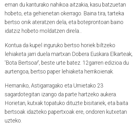
eman du kanturako nahikoa aitzakia, kasu batzuetan
hobeto, eta gehienetan okerrago. Baina tira, tarteka
bertso onik ateratzen dela, eta boteprontoan baino
idatziz hobeto moldatzen direla...
Kontua da kupel inguruko bertso horiek biltzeko
lehiaketa jarri duela martxan Dobera Euskara Elkarteak,
'Bota Bertsoa!', beste urte batez. 12garren edizioa du
aurtengoa, bertso paper lehiaketa herrikoienak.
Hernaniko, Astigarragako eta Urnietako 23
sagardotegitan izango da parte hartzeko aukera.
Horietan, kutxak topatuko dituzte bisitariek, eta baita
bertsoak idazteko papertxoak ere, ondoren kutxetan
uzteko.