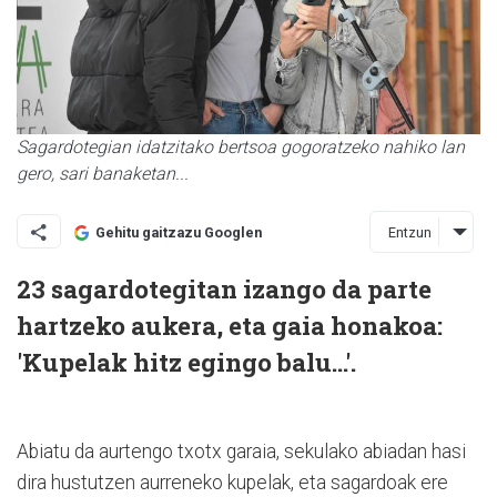
Sagardotegian idatzitako bertsoa gogoratzeko nahiko lan
gero, sari banaketan...
Entzun
Gehitu gaitzazu Googlen
23 sagardotegitan izango da parte
hartzeko aukera, eta gaia honakoa:
'Kupelak hitz egingo balu...'.
Abiatu da aurtengo txotx garaia, sekulako abiadan hasi
dira hustutzen aurreneko kupelak, eta sagardoak ere