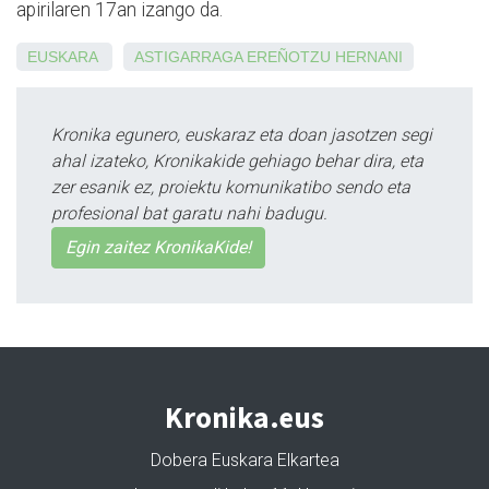
apirilaren 17an izango da.
EUSKARA
ASTIGARRAGA
EREÑOTZU
HERNANI
Kronika egunero, euskaraz eta doan jasotzen segi
ahal izateko, Kronikakide gehiago behar dira, eta
zer esanik ez, proiektu komunikatibo sendo eta
profesional bat garatu nahi badugu.
Egin zaitez KronikaKide!
Kronika.eus
Dobera Euskara Elkartea