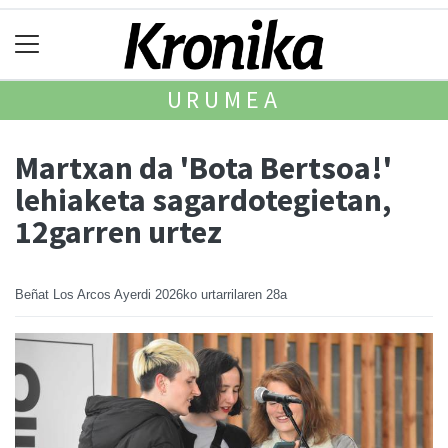
URUMEA
Martxan da 'Bota Bertsoa!'
lehiaketa sagardotegietan,
12garren urtez
Beñat Los Arcos Ayerdi
2026ko urtarrilaren 28a