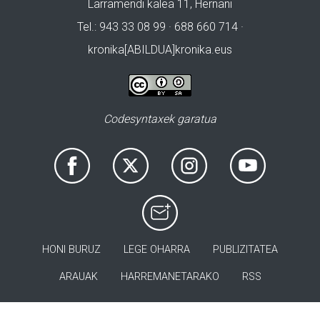
Larramendi kalea 11, Hernani
Tel.: 943 33 08 99 · 688 660 714 ·
kronika[ABILDUA]kronika.eus
Codesyntaxek garatua
HONI BURUZ
LEGE OHARRA
PUBLIZITATEA
ARAUAK
HARREMANETARAKO
RSS