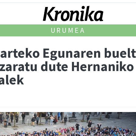
URUMEA
arteko Egunaren buel
azaratu dute Hernaniko
alek