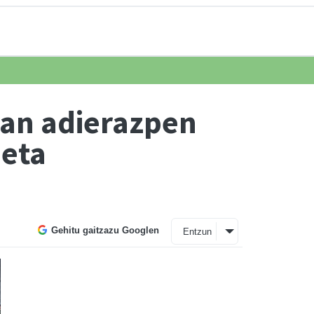
tan adierazpen
 eta
Gehitu gaitzazu Googlen
Entzun