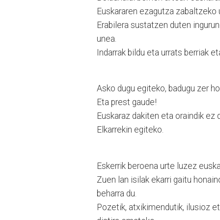
Euskararen ezagutza zabaltzeko 
Erabilera sustatzen duten ingurun
unea.
Indarrak bildu eta urrats berriak e
Asko dugu egiteko, badugu zer ho
Eta prest gaude!
Euskaraz dakiten eta oraindik ez 
Elkarrekin egiteko.
Eskerrik beroena urte luzez euskar
Zuen lan isilak ekarri gaitu honai
beharra du.
Pozetik, atxikimendutik, ilusioz e