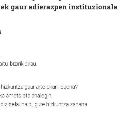
ek gaur adierazpen instituzionala
N
.
u: bizirik dirau.
e hizkuntza gaur arte ekarri duena?
aka amets eta ahalegin.
diz belaunaldi, gure hizkuntza zaharra