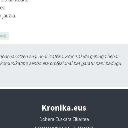
ea.
 jauzia.
ANI
doan jasotzen segi ahal izateko, Kronikakide gehiago behar
tu komunikatibo sendo eta profesional bat garatu nahi badugu.
Kronika.eus
Dobera Euskara Elkartea