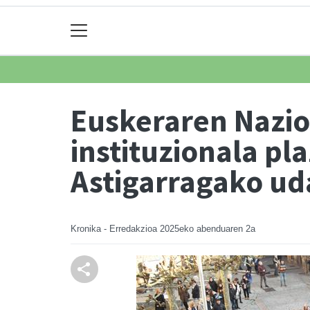
Euskeraren Nazio
instituzionala pl
Astigarragako ud
Kronika - Erredakzioa
2025eko abenduaren 2a