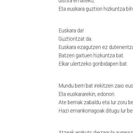
distira emateko,
Eta euskara guztion hizkuntza bih
Euskara da!
Guztiontzat da.
Euskara ezagutzen ez dutenentzat 
Batzen gaituen hizkuntza bat.
Elkar ulertzeko gonbidapen bat.
Mundu berri bat irekitzen zaio eus
Eta euskararekin, edonori.
Ate berriak zabaldu eta lur zoru b
Hazi emankorragoak ditugu lur ber
Atzeak erakuts diezagula aurrea n