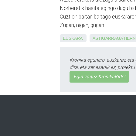
Norberetik hasita egingo dugu bid
Guztion baitan baitago euskararen
Zugan, nigan, gugan.
EUSKARA
ASTIGARRAGA
HERN
Kronika egunero, euskaraz eta 
dira, eta zer esanik ez, proiek
Egin zaitez KronikaKide!