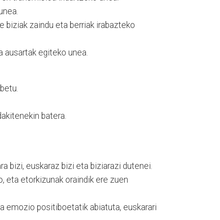
unea.
e biziak zaindu eta berriak irabazteko
ta ausartak egiteko unea.
betu.
dakitenekin batera.
a bizi, euskaraz bizi eta biziarazi dutenei.
no, eta etorkizunak oraindik ere zuen
ta emozio positiboetatik abiatuta, euskarari