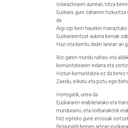
Isilaraztearen aurrean, hitza berr
Euskara, gure zaharren hizkuntza 
da.
Argi-izpi berri hauekin marraztuko
Euskararentzat aukera berriak zab
Hazi eta berritu dadin lanean ari g
Bizi garen mundu nahasi eta aldak
komunitatearen indarra eta zentz
Hiztun-komunitatea ez da berez
Zaindu, elikatu eta piztu egin beha
Horregatik, unea da.
Euskararen erabilerarako eta trans
munduraino, eta norbanakotik era
hitz egiteko gune erosoak sortze
Belaunaldi berrien artean euskara