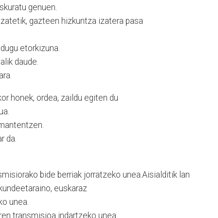
eskuratu genuen.
izatetik, gazteen hizkuntza izatera pasa
 dugu etorkizuna.
alik daude.
ara.
or honek, ordea, zaildu egiten du
ua.
 mantentzen.
r da.
misiorako bide berriak jorratzeko unea.Aisialditik lan
kundeetaraino, euskaraz
ko unea.
ren transmisioa indartzeko unea.