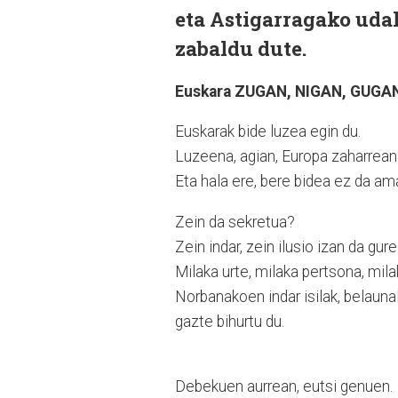
eta Astigarragako udal
zabaldu dute.
Euskara ZUGAN, NIGAN, GUGA
Euskarak bide luzea egin du.
Luzeena, agian, Europa zaharrean
Eta hala ere, bere bidea ez da amait
Zein da sekretua?
Zein indar, zein ilusio izan da gur
Milaka urte, milaka pertsona, mil
Norbanakoen indar isilak, belaunal
gazte bihurtu du.
Debekuen aurrean, eutsi genuen.