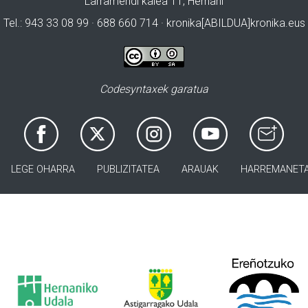
Larramendi kalea 11, Hernani
Tel.: 943 33 08 99 · 688 660 714 · kronika[ABILDUA]kronika.eus
Codesyntaxek garatua
LEGE OHARRA
PUBLIZITATEA
ARAUAK
HARREMANET