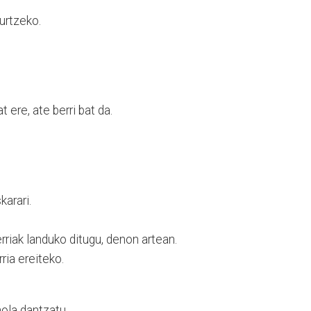
urtzeko.
ere, ate berri bat da.
karari.
erriak landuko ditugu, denon artean.
ria ereiteko.
ola dantzatu.