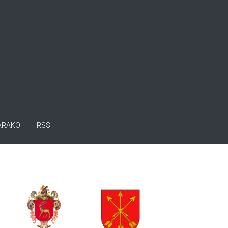
ARAKO
RSS