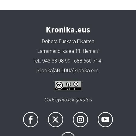
Kronika.eus
Dobera Euskara Elkartea
Larramendi kalea 11, Hernani
Tel.: 943 33 08 99 · 688 660 714 ·
kronika[ABILDUA]kronika.eus
Codesyntaxek garatua