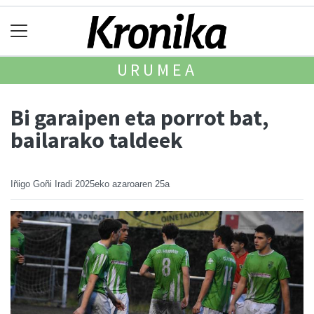
URUMEA
Bi garaipen eta porrot bat,
bailarako taldeek
Iñigo Goñi Iradi
2025eko azaroaren 25a