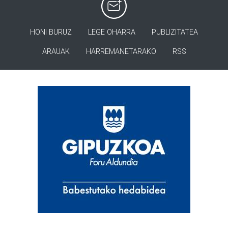
HONI BURUZ
LEGE OHARRA
PUBLIZITATEA
ARAUAK
HARREMANETARAKO
RSS