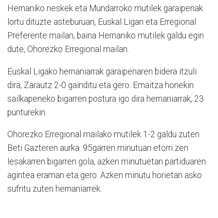
Hernaniko neskek eta Mundarroko mutilek garaipenak
lortu dituzte asteburuan, Euskal Ligan eta Erregional
Preferente mailan, baina Hernaniko mutilek galdu egin
dute, Ohorezko Erregional mailan.
Euskal Ligako hernaniarrak garaipenaren bidera itzuli
dira, Zarautz 2-0 gainditu eta gero. Emaitza honekin
sailkapeneko bigarren postura igo dira hernaniarrak, 23
punturekin.
Ohorezko Erregional mailako mutilek 1-2 galdu zuten
Beti Gazteren aurka. 95garren minutuan etorri zen
lesakarren bigarren gola, azken minutuetan partiduaren
agintea eraman eta gero. Azken minutu horietan asko
sufritu zuten hernaniarrek.