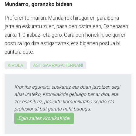
Mundarro, goranzko bidean
Preferente mailan, Mundarrok hirugarren garaipena
jarraian eskuratu zuen, pasa den ostiralean, Danenaren
aurka 1-0 irabazi eta gero. Garaipen honekin, seigarren
postura igo dira astigartarrak, eta bigarren postua bi
puntura dute.
KIROLA
ASTIGARRAGA
HERNANI
Kronika egunero, euskaraz eta doan jasotzen segi
ahal izateko, Kronikakide gehiago behar dira, eta
zer esanik ez, proiektu komunikatibo sendo eta
profesional bat garatu nahi badugu.
Egin zaitez KronikaKide!