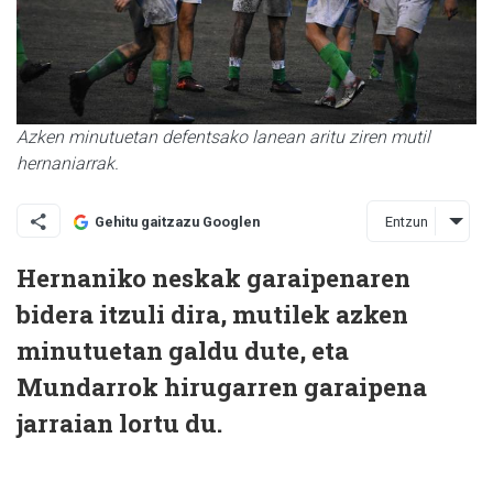
Azken minutuetan defentsako lanean aritu ziren mutil
hernaniarrak.
Entzun
Gehitu gaitzazu Googlen
Hernaniko neskak garaipenaren
bidera itzuli dira, mutilek azken
minutuetan galdu dute, eta
Mundarrok hirugarren garaipena
jarraian lortu du.