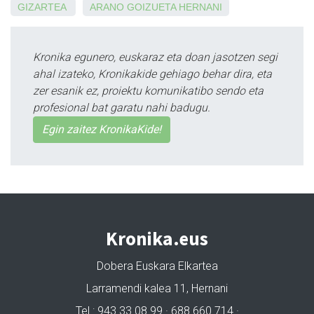
GIZARTEA
ARANO
GOIZUETA
HERNANI
Kronika egunero, euskaraz eta doan jasotzen segi
ahal izateko, Kronikakide gehiago behar dira, eta
zer esanik ez, proiektu komunikatibo sendo eta
profesional bat garatu nahi badugu.
Egin zaitez KronikaKide!
Kronika.eus
Dobera Euskara Elkartea
Larramendi kalea 11, Hernani
Tel.: 943 33 08 99 · 688 660 714 ·