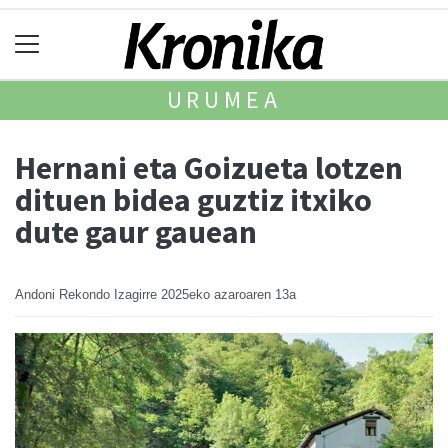
URUMEA
Hernani eta Goizueta lotzen
dituen bidea guztiz itxiko
dute gaur gauean
Andoni Rekondo Izagirre
2025eko azaroaren 13a