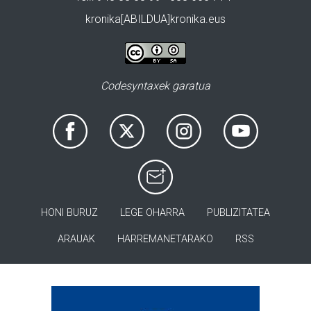
kronika[ABILDUA]kronika.eus
Codesyntaxek garatua
HONI BURUZ
LEGE OHARRA
PUBLIZITATEA
ARAUAK
HARREMANETARAKO
RSS