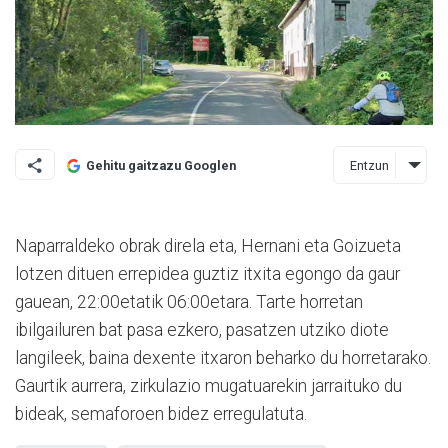
Entzun
Gehitu gaitzazu Googlen
Naparraldeko obrak direla eta, Hernani eta Goizueta
lotzen dituen errepidea guztiz itxita egongo da gaur
gauean, 22:00etatik 06:00etara. Tarte horretan
ibilgailuren bat pasa ezkero, pasatzen utziko diote
langileek, baina dexente itxaron beharko du horretarako.
Gaurtik aurrera, zirkulazio mugatuarekin jarraituko du
bideak, semaforoen bidez erregulatuta.