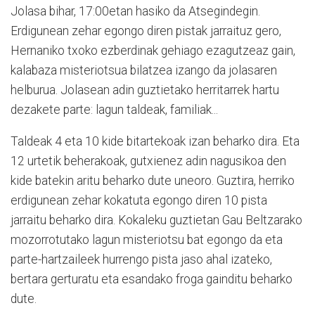
Jolasa bihar, 17:00etan hasiko da Atsegindegin.
Erdigunean zehar egongo diren pistak jarraituz gero,
Hernaniko txoko ezberdinak gehiago ezagutzeaz gain,
kalabaza misteriotsua bilatzea izango da jolasaren
helburua. Jolasean adin guztietako herritarrek hartu
dezakete parte: lagun taldeak, familiak...
Taldeak 4 eta 10 kide bitartekoak izan beharko dira. Eta
12 urtetik beherakoak, gutxienez adin nagusikoa den
kide batekin aritu beharko dute uneoro. Guztira, herriko
erdigunean zehar kokatuta egongo diren 10 pista
jarraitu beharko dira. Kokaleku guztietan Gau Beltzarako
mozorrotutako lagun misteriotsu bat egongo da eta
parte-hartzaileek hurrengo pista jaso ahal izateko,
bertara gerturatu eta esandako froga gainditu beharko
dute.