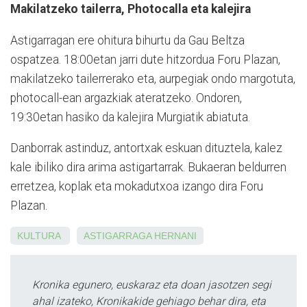
Makilatzeko tailerra, Photocalla eta kalejira
Astigarragan ere ohitura bihurtu da Gau Beltza
ospatzea. 18:00etan jarri dute hitzordua Foru Plazan,
makilatzeko tailerrerako eta, aurpegiak ondo margotuta,
photocall-ean argazkiak ateratzeko. Ondoren,
19:30etan hasiko da kalejira Murgiatik abiatuta.
Danborrak astinduz, antortxak eskuan dituztela, kalez
kale ibiliko dira arima astigartarrak. Bukaeran beldurren
erretzea, koplak eta mokadutxoa izango dira Foru
Plazan.
KULTURA
ASTIGARRAGA
HERNANI
Kronika egunero, euskaraz eta doan jasotzen segi
ahal izateko, Kronikakide gehiago behar dira, eta