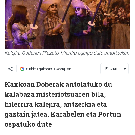
Kalejira Gudarien Plazatik hilerrira egingo dute antortxekin.
Entzun
Gehitu gaitzazu Googlen
Kaxkoan Doberak antolatuko du
kalabaza misteriotsuaren bila,
hilerrira kalejira, antzerkia eta
gaztain jatea. Karabelen eta Portun
ospatuko dute