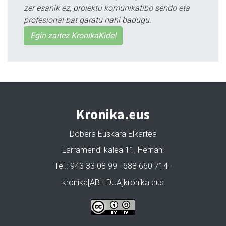
zer esanik ez, proiektu komunikatibo sendo eta
profesional bat garatu nahi badugu.
Egin zaitez KronikaKide!
Kronika.eus
Dobera Euskara Elkartea
Larramendi kalea 11, Hernani
Tel.: 943 33 08 99 · 688 660 714 ·
kronika[ABILDUA]kronika.eus