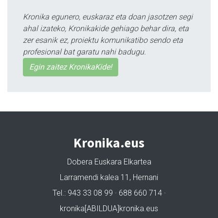
Kronika egunero, euskaraz eta doan jasotzen segi
ahal izateko, Kronikakide gehiago behar dira, eta
zer esanik ez, proiektu komunikatibo sendo eta
profesional bat garatu nahi badugu.
Egin zaitez KronikaKide!
Kronika.eus
Dobera Euskara Elkartea
Larramendi kalea 11, Hernani
Tel.: 943 33 08 99 · 688 660 714 ·
kronika[ABILDUA]kronika.eus