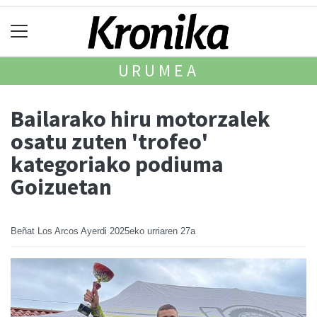
URUMEA
Bailarako hiru motorzalek
osatu zuten 'trofeo'
kategoriako podiuma
Goizuetan
Beñat Los Arcos Ayerdi
2025eko urriaren 27a