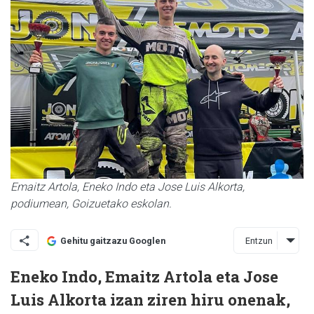
Emaitz Artola, Eneko Indo eta Jose Luis Alkorta,
podiumean, Goizuetako eskolan.
Entzun
Gehitu gaitzazu Googlen
Eneko Indo, Emaitz Artola eta Jose
Luis Alkorta izan ziren hiru onenak,