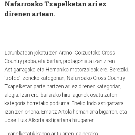
Nafarroako Txapelketan ari ez
direnen artean.
Larunbatean jokatu zen Arano- Goizuetako Cross
Country pro­­­ba, eta bertan, protagonista izan ziren
Astigarragako eta Hernaniko motorzaleak ere. Bereziki,
'trofeo' izeneko kategorian; Nafarroako Cross Country
Txapelketan parte hartzen ari ez direnen kategorian,
alegia. Izan ere, bailarako hiru lagunek osatu zuten
kategoria horretako podiuma: Eneko Indo astigartarra
izan zen onena, Emaitz Artola hernaniarra bigarren, eta
Jose Luis Alkorta astigartarra hirugarren.
Txapelketatik kanpo aritu arren, gainerako