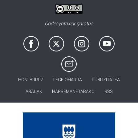
Codesyntaxek garatua
HONI BURUZ
LEGE OHARRA
PUBLIZITATEA
ARAUAK
HARREMANETARAKO
RSS