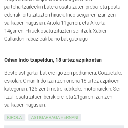
partehartzaileekin batera osatu zuten proba, eta postu
ederrak lortu zituzten hiruek. Indo seigarren izan zen
sailkapen nagusian, Artola 11garren, eta Alkorta
14garren. Hiruek osatu zituzten sei itzuli, Xabier
Gallardon irabazleak baino bat gutxiago.
Oihan Indo txapeldun, 18 urtez azpikoetan
Beste astigartar bat ere igo zen
podiumera, Goizuetako
eskolan:
Oihan Indo izan zen onena 18 urtez azpikoen
kategorian, 125 zentimetro kubikoko motorrarekin. Sei
itzuli osatu zituen berak ere, eta 21garren izan zen
sailkapen nagusian.
KIROLA
ASTIGARRAGA
HERNANI