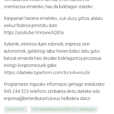
orientazioa emateko, hau da bidelagun izateko.
Kanpainari hasiera emateko,
zuk duzu giltza, aldatu
eskuz!
bideoa prestatu dute:
https://youtu.be/Vnrsww3QB3s
Azkenik, interesa duen edonork, enpresa zein
autonomok, galdetegi labur honen bidez datu gutxi
batzuk emanda hasi dezake bidelaguntza prozesua
inongo konpromezurik gabe:
https://daiteke.typeform.com/to/x4vvmu5s
Programaren inguruko informazio gehiago eskatzeko:
943 244 523 telefono zenbakira deitu daiteke edo
enpresa@beterriburuntza.eus helbidera idatzi.
GIZARTEA
ASTIGARRAGA
EREÑOTZU
HERNANI