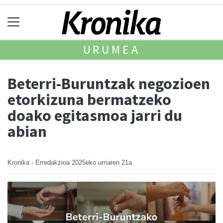
URUMEA
Beterri-Buruntzak negozioen
etorkizuna bermatzeko
doako egitasmoa jarri du
abian
Kronika - Erredakzioa
2025eko urriaren 21a