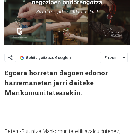
Entzun
Gehitu gaitzazu Googlen
Egoera horretan dagoen edonor
harremanetan jarri daiteke
Mankomunitatearekin.
Beterri-Buruntza Mankomunitatetik azaldu dutenez,