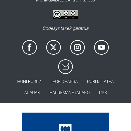
Codesyntaxek garatua
HONI BURUZ
LEGE OHARRA
PUBLIZITATEA
ARAUAK
HARREMANETARAKO
RSS