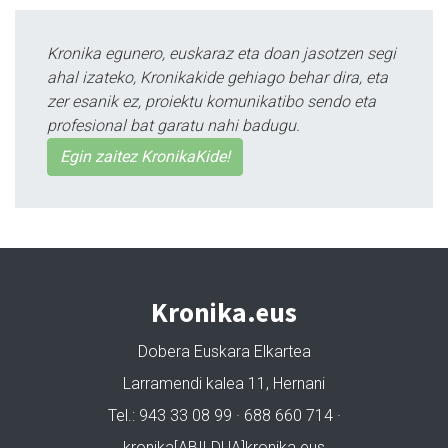
Kronika egunero, euskaraz eta doan jasotzen segi
ahal izateko, Kronikakide gehiago behar dira, eta
zer esanik ez, proiektu komunikatibo sendo eta
profesional bat garatu nahi badugu.
Egin zaitez KronikaKide!
Kronika.eus
Dobera Euskara Elkartea
Larramendi kalea 11, Hernani
Tel.: 943 33 08 99 · 688 660 714 ·
kronika[ABILDUA]kronika.eus