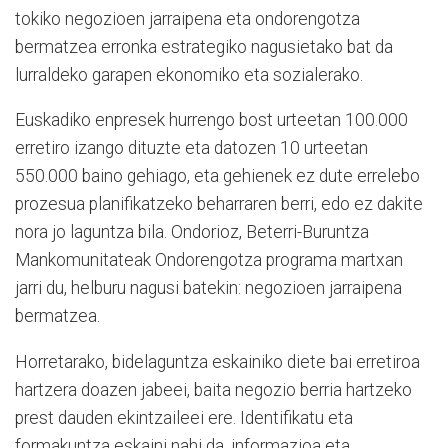
tokiko negozioen jarraipena eta ondorengotza
bermatzea erronka estrategiko nagusietako bat da
lurraldeko garapen ekonomiko eta sozialerako.
Euskadiko enpresek hurrengo bost urteetan 100.000
erretiro izango dituzte eta datozen 10 urteetan
550.000 baino gehiago, eta gehienek ez dute errelebo
prozesua planifikatzeko beharraren berri, edo ez dakite
nora jo laguntza bila. Ondorioz, Beterri-Buruntza
Mankomunitateak Ondorengotza programa martxan
jarri du, helburu nagusi batekin: negozioen jarraipena
bermatzea.
Horretarako, bidelaguntza eskainiko diete bai erretiroa
hartzera doazen jabeei, baita negozio berria hartzeko
prest dauden ekintzaileei ere. Identifikatu eta
formakuntza eskaini nahi da, informazioa eta