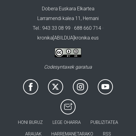
Dobera Euskara Elkartea
Larramendi kalea 11, Hernani
Tel.: 943 33 08 99 · 688 660 714 ·
kronika[ABILDUA]kronika.eus
Codesyntaxek garatua
HONI BURUZ
LEGE OHARRA
PUBLIZITATEA
ARAUAK
HARREMANETARAKO
RSS