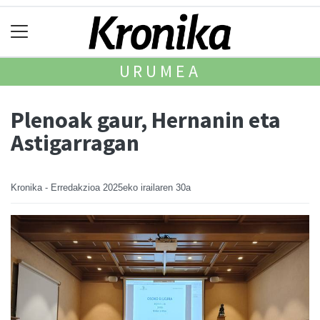
URUMEA
Plenoak gaur, Hernanin eta
Astigarragan
Kronika - Erredakzioa
2025eko irailaren 30a