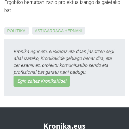
Ergobiko berrurbanizazio proiektua izango da gaietako
bat.
POLITIKA
ASTIGARRAGA
HERNANI
Kronika egunero, euskaraz eta doan jasotzen segi
ahal izateko, Kronikakide gehiago behar dira, eta
zer esanik ez, proiektu komunikatibo sendo eta
profesional bat garatu nahi badugu.
Egin zaitez KronikaKide!
Kronika.eus