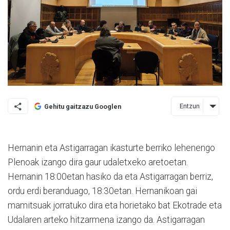
Entzun
Gehitu gaitzazu Googlen
Hernanin eta Astigarragan ikasturte berriko lehenengo
Plenoak izango dira gaur udaletxeko aretoetan.
Hernanin 18:00etan hasiko da eta Astigarragan berriz,
ordu erdi beranduago, 18:30etan. Hernanikoan gai
mamitsuak jorratuko dira eta horietako bat Ekotrade eta
Udalaren arteko hitzarmena izango da. Astigarragan