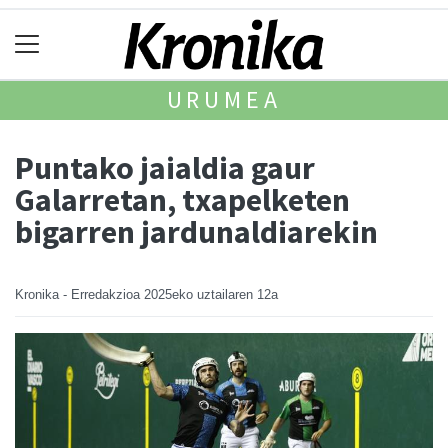
URUMEA
Puntako jaialdia gaur
Galarretan, txapelketen
bigarren jardunaldiarekin
Kronika - Erredakzioa
2025eko uztailaren 12a