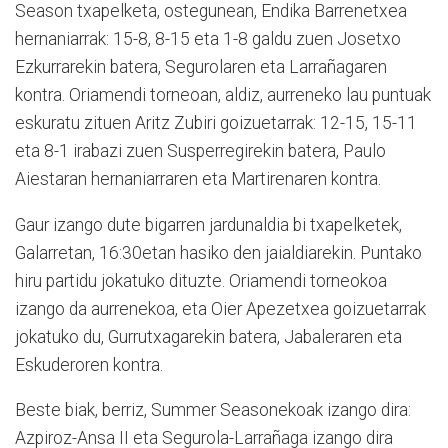
Season txapelketa, ostegunean, Endika Barrenetxea
hernaniarrak: 15-8, 8-15 eta 1-8 galdu zuen Josetxo
Ezkurrarekin batera, Segurolaren eta Larrañagaren
kontra. Oriamendi torneoan, aldiz, aurreneko lau puntuak
eskuratu zituen Aritz Zubiri goizuetarrak: 12-15, 15-11
eta 8-1 irabazi zuen Susperregirekin batera, Paulo
Aiestaran hernaniarraren eta Martirenaren kontra.
Gaur izango dute bigarren jardunaldia bi txapelketek,
Galarretan, 16:30etan hasiko den jaialdiarekin. Puntako
hiru partidu jokatuko dituzte. Oriamendi torneokoa
izango da aurrenekoa, eta Oier Apezetxea goizuetarrak
jokatuko du, Gurrutxagarekin batera, Jabaleraren eta
Eskuderoren kontra.
Beste biak, berriz, Summer Seasonekoak izango dira:
Azpiroz-Ansa II eta Segurola-Larrañaga izango dira