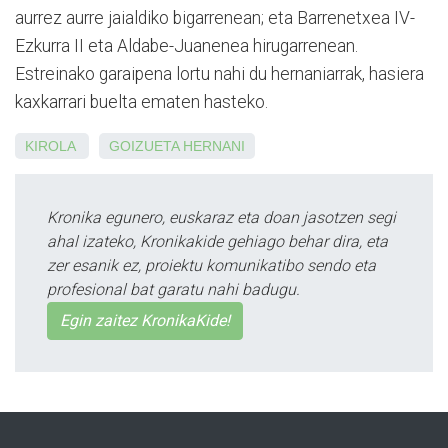
aurrez aurre jaialdiko bigarrenean; eta Barrenetxea IV-
Ezkurra II eta Aldabe-Juanenea hirugarrenean.
Estreinako garaipena lortu nahi du hernaniarrak, hasiera
kaxkarrari buelta ematen hasteko.
KIROLA
GOIZUETA
HERNANI
Kronika egunero, euskaraz eta doan jasotzen segi
ahal izateko, Kronikakide gehiago behar dira, eta
zer esanik ez, proiektu komunikatibo sendo eta
profesional bat garatu nahi badugu.
Egin zaitez KronikaKide!