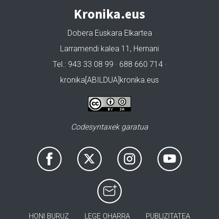
Kronika.eus
Dobera Euskara Elkartea
Larramendi kalea 11, Hernani
Tel.: 943 33 08 99 · 688 660 714 ·
kronika[ABILDUA]kronika.eus
Codesyntaxek garatua
HONI BURUZ
LEGE OHARRA
PUBLIZITATEA