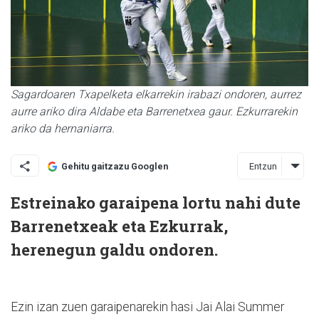
Sagardoaren Txapelketa elkarrekin irabazi ondoren, aurrez
aurre ariko dira Aldabe eta Barrenetxea gaur. Ezkurrarekin
ariko da hernaniarra.
Entzun
Gehitu gaitzazu Googlen
Estreinako garaipena lortu nahi dute
Barrenetxeak eta Ezkurrak,
herenegun galdu ondoren.
Ezin izan zuen garaipenarekin hasi Jai Alai Summer