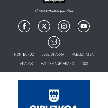
Codesyntaxek garatua
HONI BURUZ
LEGE OHARRA
PUBLIZITATEA
ARAUAK
HARREMANETARAKO
RSS