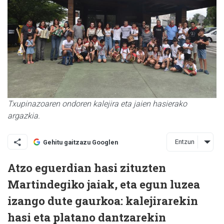
Txupinazoaren ondoren kalejira eta jaien hasierako
argazkia.
Entzun
Gehitu gaitzazu Googlen
Atzo eguerdian hasi zituzten
Martindegiko jaiak, eta egun luzea
izango dute gaurkoa: kalejirarekin
hasi eta platano dantzarekin