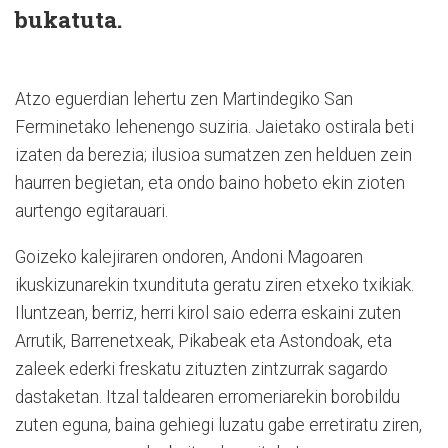
bukatuta.
Atzo eguerdian lehertu zen Martindegiko San
Ferminetako lehenengo suziria. Jaietako ostirala beti
izaten da berezia; ilusioa sumatzen zen helduen zein
haurren begietan, eta ondo baino hobeto ekin zioten
aurtengo egitarauari.
Goizeko kalejiraren ondoren, Andoni Magoaren
ikuskizunarekin txundituta geratu ziren etxeko txikiak.
Iluntzean, berriz, herri kirol saio ederra eskaini zuten
Arrutik, Barrenetxeak, Pikabeak eta Astondoak, eta
zaleek ederki freskatu zituzten zintzurrak sagardo
dastaketan. Itzal taldearen erromeriarekin borobildu
zuten eguna, baina gehiegi luzatu gabe erretiratu ziren,