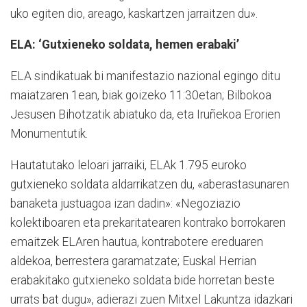
uko egiten dio, areago, kaskartzen jarraitzen du».
ELA: ‘Gutxieneko soldata, hemen erabaki’
ELA sindikatuak bi manifestazio nazional egingo ditu
maiatzaren 1ean, biak goizeko 11:30etan; Bilbokoa
Jesusen Bihotzatik abiatuko da, eta Iruñekoa Erorien
Monumentutik.
Hautatutako leloari jarraiki, ELAk 1.795 euroko
gutxieneko soldata aldarrikatzen du, «aberastasunaren
banaketa justuagoa izan dadin»: «Negoziazio
kolektiboaren eta prekaritatearen kontrako borrokaren
emaitzek ELAren hautua, kontrabotere ereduaren
aldekoa, berrestera garamatzate; Euskal Herrian
erabakitako gutxieneko soldata bide horretan beste
urrats bat dugu», adierazi zuen Mitxel Lakuntza idazkari