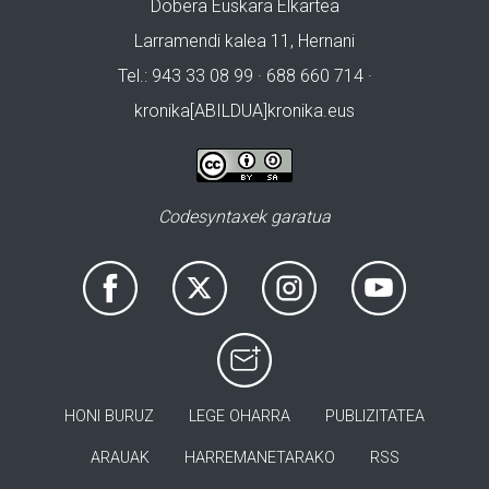
Dobera Euskara Elkartea
Larramendi kalea 11, Hernani
Tel.: 943 33 08 99 · 688 660 714 ·
kronika[ABILDUA]kronika.eus
Codesyntaxek garatua
HONI BURUZ
LEGE OHARRA
PUBLIZITATEA
ARAUAK
HARREMANETARAKO
RSS