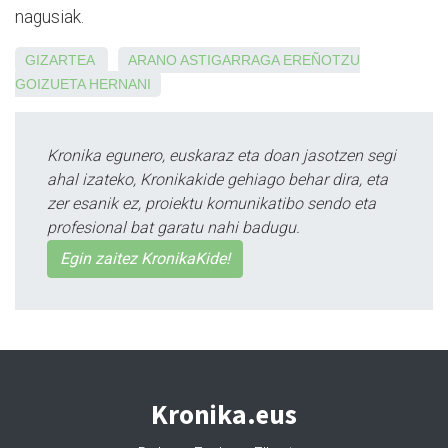
nagusiak.
GIZARTEA
ARANO
ASTIGARRAGA
EREÑOTZU
GOIZUETA
HERNANI
Kronika egunero, euskaraz eta doan jasotzen segi
ahal izateko, Kronikakide gehiago behar dira, eta
zer esanik ez, proiektu komunikatibo sendo eta
profesional bat garatu nahi badugu.
Egin zaitez KronikaKide!
Kronika.eus