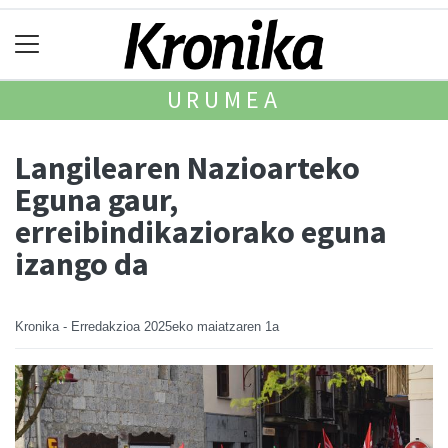
URUMEA
Langilearen Nazioarteko
Eguna gaur,
erreibindikaziorako eguna
izango da
Kronika - Erredakzioa
2025eko maiatzaren 1a