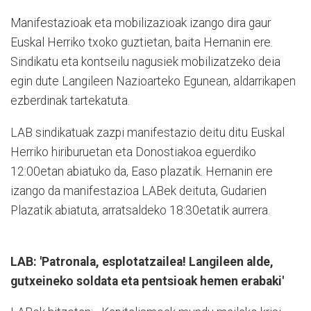
Manifestazioak eta mobilizazioak izango dira gaur
Euskal Herriko txoko guztietan, baita Hernanin ere.
Sindikatu eta kontseilu nagusiek mobilizatzeko deia
egin dute Langileen Nazioarteko Egunean, aldarrikapen
ezberdinak tartekatuta.
LAB sindikatuak zazpi manifestazio deitu ditu Euskal
Herriko hiriburuetan eta Donostiakoa eguerdiko
12:00etan abiatuko da, Easo plazatik. Hernanin ere
izango da manifestazioa LABek deituta, Gudarien
Plazatik abiatuta, arratsaldeko 18:30etatik aurrera.
LAB: 'Patronala, esplotatzailea! Langileen alde,
gutxeineko soldata eta pentsioak hemen erabaki'