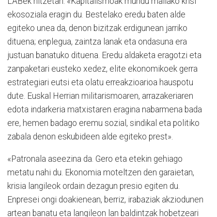
LABek hitzetan: «Kapitalismoak mundu mailako krisi
ekosoziala eragin du. Bestelako eredu baten alde
egiteko unea da, denon bizitzak erdigunean jarriko
dituena; enplegua, zaintza lanak eta ondasuna era
justuan banatuko dituena. Eredu aldaketa eragotzi eta
zanpaketari eusteko xedez, elite ekonomikoek gerra
estrategiari eutsi eta olatu erreakzioarioa hauspotu
dute. Euskal Herrian militarismoaren, arrazakeriaren
edota indarkeria matxistaren eragina nabarmena bada
ere, hemen badago eremu sozial, sindikal eta politiko
zabala denon eskubideen alde egiteko prest».
«Patronala aseezina da. Gero eta etekin gehiago
metatu nahi du. Ekonomia moteltzen den garaietan,
krisia langileok ordain dezagun presio egiten du.
Enpresei ongi doakienean, berriz, irabaziak akziodunen
artean banatu eta langileon lan baldintzak hobetzeari