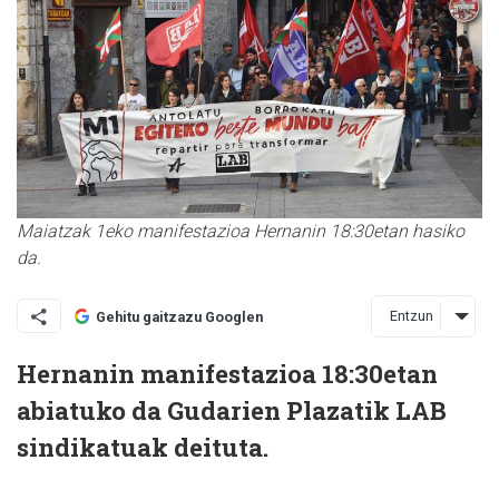
Maiatzak 1eko manifestazioa Hernanin 18:30etan hasiko
da.
Entzun
Gehitu gaitzazu Googlen
Hernanin manifestazioa 18:30etan
abiatuko da Gudarien Plazatik LAB
sindikatuak deituta.