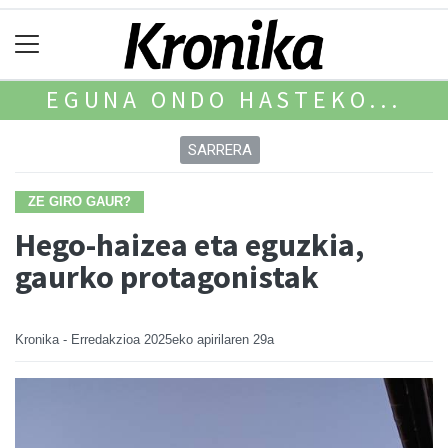
EGUNA ONDO HASTEKO...
SARRERA
ZE GIRO GAUR?
Hego-haizea eta eguzkia,
gaurko protagonistak
Kronika - Erredakzioa
2025eko apirilaren 29a