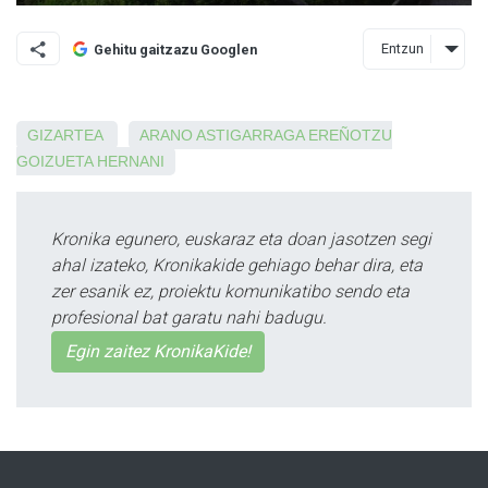
Entzun
Gehitu gaitzazu Googlen
GIZARTEA
ARANO
ASTIGARRAGA
EREÑOTZU
GOIZUETA
HERNANI
Kronika egunero, euskaraz eta doan jasotzen segi
ahal izateko, Kronikakide gehiago behar dira, eta
zer esanik ez, proiektu komunikatibo sendo eta
profesional bat garatu nahi badugu.
Egin zaitez KronikaKide!