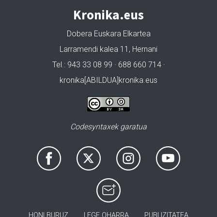
Kronika.eus
Dobera Euskara Elkartea
Larramendi kalea 11, Hernani
Tel.: 943 33 08 99 · 688 660 714 ·
kronika[ABILDUA]kronika.eus
Codesyntaxek garatua
HONI BURUZ
LEGE OHARRA
PUBLIZITATEA