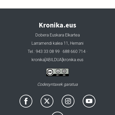
Kronika.eus
Dobera Euskara Elkartea
Larramendi kalea 11, Hernani
Tel.: 943 33 08 99 · 688 660 714 ·
kronika[ABILDUA]kronika.eus
Codesyntaxek garatua