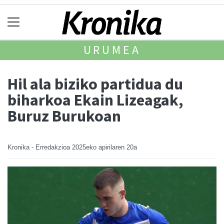
URUMEA
Hil ala biziko partidua du
biharkoa Ekain Lizeagak,
Buruz Burukoan
Kronika - Erredakzioa
2025eko apirilaren 20a