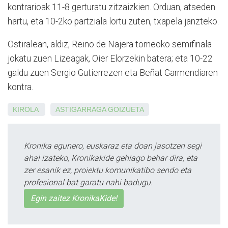
kontrarioak 11-8 gerturatu zitzaizkien. Orduan, atseden
hartu, eta 10-2ko partziala lortu zuten, txapela janzteko.
Ostiralean, aldiz, Reino de Najera torneoko semifinala
jokatu zuen Lizeagak, Oier Elorzekin batera; eta 10-22
galdu zuen
Sergio Gutierrezen eta Beñat Gar­
mendiaren
kontra.
KIROLA
ASTIGARRAGA
GOIZUETA
Kronika egunero, euskaraz eta doan jasotzen segi
ahal izateko, Kronikakide gehiago behar dira, eta
zer esanik ez, proiektu komunikatibo sendo eta
profesional bat garatu nahi badugu.
Egin zaitez KronikaKide!