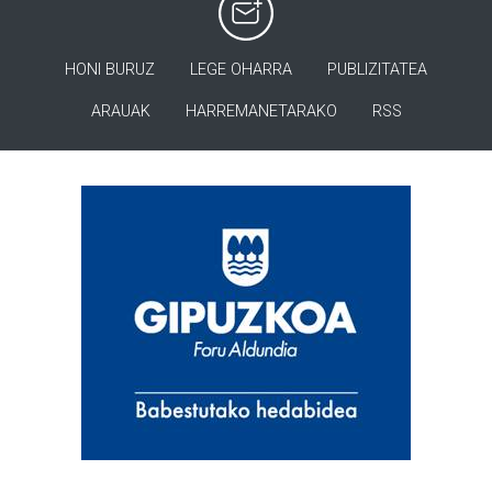
HONI BURUZ
LEGE OHARRA
PUBLIZITATEA
ARAUAK
HARREMANETARAKO
RSS