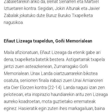
Zabaletarekin ariko da, Beñat Senarren eta Martxel
Iztuetaren kontra. Segidan, Jokin Altunak eta Javier
Zabalak jokatuko dute Buruz Buruko Txapelketa
nagusikoa.
Eñaut Lizeaga txapeldun, Goñi Memorialean
Maila afizionatuan, Eñaut Lize­aga da etenik gabe ari
dena, txapelketa batetik bestera. Asti­gartarrak txapela
jantzi zuen asteazkenean, Zumarragako Goñi
Memorialean. Unax Lan­da oiar­tzu­arrarekin bikotea
osatuta, seniorren finala irabazi zuen Unai Amianoren
eta Oier Elorzen kontra (22-14). Landa nagusi izan zen
peloteoan, eta inspirazio haundiarekin aritu zen Lizeaga
aurreko koadroetan, mota guztietako erremateak
eginez. Hasieratik egin zuten ihes markagailuan, baina