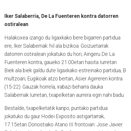
Iker Salaberria, De La Fuenteren
kontra datorren
ostiralean
Halakoxea izango du ligaxkako bere bigarren partidua
ere, Iker Salaberriak: hil ala bizikoa. Goizuetarrak
datorren ostiralean jokatuko du hori, Aingeru De La
Fuenteren kontra, gaueko 21:00etan hasita Iurretan.
Biek ala biek galdu dute ligaxkako estreinako partidua, B
multzoan; Eugikoak atzo bertan, Asier Agirreren kontra
(15-22). Gauzak horrela, irabazi beharra dauka
Salaberriak Iurretan, txapelketan aurrera egin nahi badu.
Bestalde, txapelketatik kanpo, puntako partidua
jokatuko du gaur Hodei Exposito astigartarrak,
17:15etan Donostiako Atano III frontoian: Jose Javier