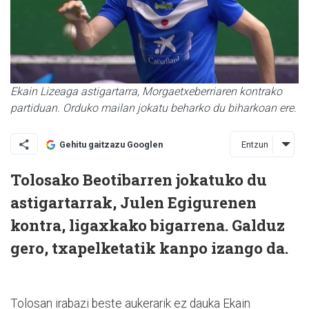
Ekain Lizeaga astigartarra, Morgaetxeberriaren kontrako
partiduan. Orduko mailan jokatu beharko du biharkoan ere.
Entzun
Gehitu gaitzazu Googlen
Tolosako Beotibarren jokatuko du
astigartarrak, Julen Egigurenen
kontra, ligaxkako bigarrena. Galduz
gero, txapelketatik kanpo izango da.
Tolosan irabazi beste aukerarik ez dauka Ekain