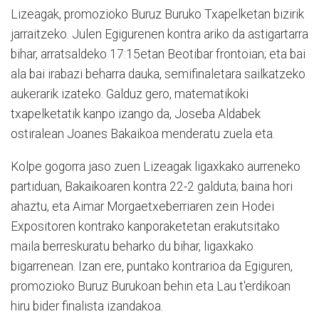
Lizeagak, promozioko Buruz Buruko Txapelketan bizirik
jarraitzeko. Julen Egigurenen kontra ariko da astigartarra
bihar, arratsaldeko 17:15etan Beotibar frontoian; eta bai
ala bai irabazi beharra dauka, semifinaletara sailkatzeko
aukerarik izateko. Galduz gero, matematikoki
txapelketatik kanpo izango da, Joseba Aldabek
ostiralean Joanes Bakaikoa menderatu zuela eta.
Kolpe gogorra jaso zuen Lize­agak ligaxkako aurreneko
partiduan, Bakaikoaren kontra 22-2 galduta; baina hori
ahaztu, eta Aimar Morgaetxeberriaren zein Hodei
Expositoren kontrako kanporaketetan erakutsitako
maila berreskuratu beharko du bihar, ligaxkako
bigarrenean. Izan ere, puntako kontrarioa da Egiguren,
promozioko Buruz Burukoan behin eta Lau t'erdikoan
hiru bider finalista izandakoa.