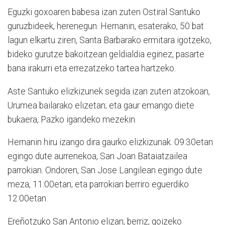
Eguzki goxoaren babesa izan zuten Ostiral Santuko
guruzbideek, herenegun. Hernanin, esaterako, 50 bat
lagun elkartu ziren, Santa Barbarako ermitara igotzeko,
bideko gurutze bakoitzean geldialdia eginez, pasarte
bana irakurri eta errezatzeko tartea hartzeko.
Aste Santuko elizkizunek segida izan zuten atzokoan,
Urumea bailarako elizetan; eta gaur emango diete
bukaera, Pazko igandeko mezekin.
Hernanin hiru izango dira gaurko elizkizunak. 09:30etan
egingo dute aurrenekoa, San Jo­an Bataiatzailea
parrokian. Ondoren, San Jose Langilean egingo dute
meza, 11:00etan; eta parrokian berriro eguerdiko
12:00etan.
Ereñotzuko San Antonio elizan, berriz, goizeko