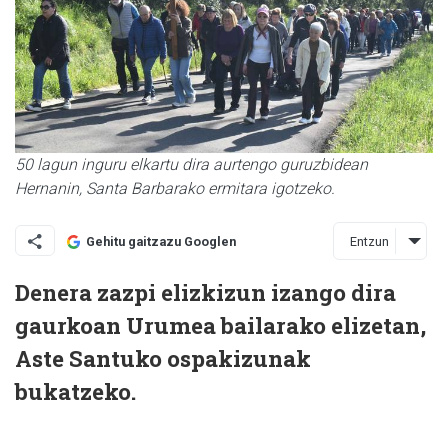
50 lagun inguru elkartu dira aurtengo guruzbidean
Hernanin, Santa Barbarako ermitara igotzeko.
Entzun
Gehitu gaitzazu Googlen
Denera zazpi elizkizun izango dira
gaurkoan Urumea bailarako elizetan,
Aste Santuko ospakizunak
bukatzeko.