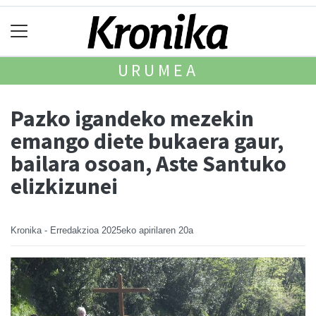
URUMEA
Pazko igandeko mezekin
emango diete bukaera gaur,
bailara osoan, Aste Santuko
elizkizunei
Kronika - Erredakzioa
2025eko apirilaren 20a