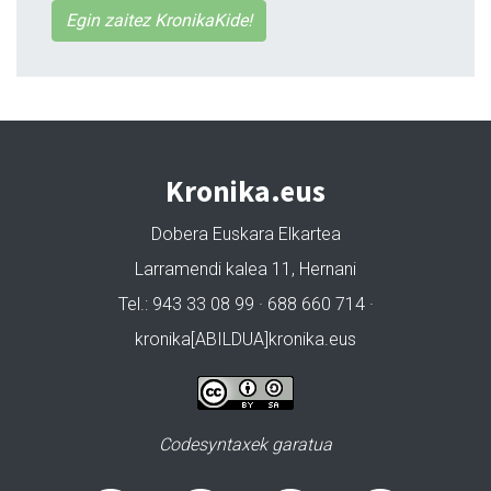
Egin zaitez KronikaKide!
Kronika.eus
Dobera Euskara Elkartea
Larramendi kalea 11, Hernani
Tel.: 943 33 08 99 · 688 660 714 ·
kronika[ABILDUA]kronika.eus
Codesyntaxek garatua