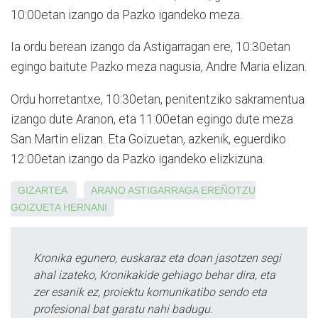
10:00etan izango da Pazko igandeko meza.
Ia ordu berean izango da Astigarragan ere, 10:30etan
egingo baitute Pazko meza nagusia, Andre Maria elizan.
Ordu horretantxe, 10:30etan, penitentziko sakramentua
izango dute Aranon, eta 11:00etan egingo dute meza
San Martin elizan. Eta Goizuetan, azkenik, eguerdiko
12:00etan izango da Pazko igandeko elizkizuna.
GIZARTEA
ARANO
ASTIGARRAGA
EREÑOTZU
GOIZUETA
HERNANI
Kronika egunero, euskaraz eta doan jasotzen segi
ahal izateko, Kronikakide gehiago behar dira, eta
zer esanik ez, proiektu komunikatibo sendo eta
profesional bat garatu nahi badugu.