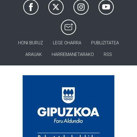
HONI BURUZ
LEGE OHARRA
PUBLIZITATEA
ARAUAK
HARREMANETARAKO
RSS