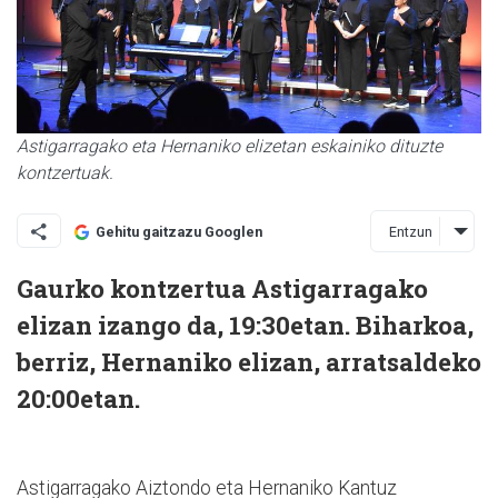
Astigarragako eta Hernaniko elizetan eskainiko dituzte
kontzertuak.
Entzun
Gehitu gaitzazu Googlen
Gaurko kontzertua Astigarragako
elizan izango da, 19:30etan. Biharkoa,
berriz, Hernaniko elizan, arratsaldeko
20:00etan.
Astigarragako Aiztondo eta Hernaniko Kantuz