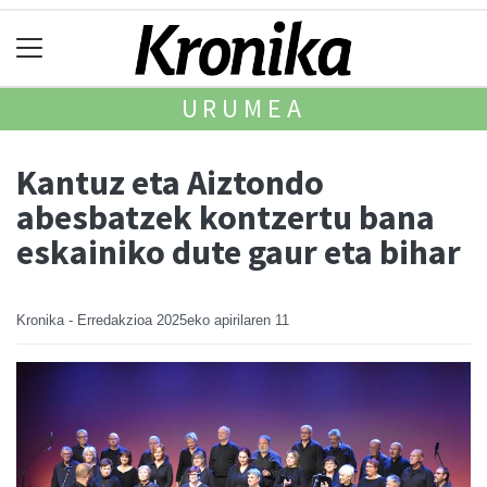
URUMEA
Kantuz eta Aiztondo
abesbatzek kontzertu bana
eskainiko dute gaur eta bihar
Kronika - Erredakzioa
2025eko apirilaren 11