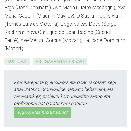
Ergo (José Zaninetti); Ave Maria (Pietro Mascagni); Ave
Maria, Caccini (Vladimir Vavilov); O Sacrum Convivium
(Tomás Luis de Victoria); Bogoroditse Devo (Sergei
Rachmaninov); Cantique de Jean Racine (Gabriel
Fauré); Ave Verum Corpus (Mozart); Laudade Dominum
(Mozart).
KULTURA
ASTIGARRAGA
HERNANI
Kronika egunero, euskaraz eta doan jasotzen segi
ahal izateko, Kronikakide gehiago behar dira, eta
zer esanik ez, proiektu komunikatibo sendo eta
profesional bat garatu nahi badugu.
Egin zaitez KronikaKide!