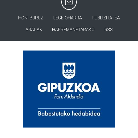
HONI BURUZ
LEGE OHARRA
PUBLIZITATEA
ARAUAK
HARREMANETARAKO
RSS