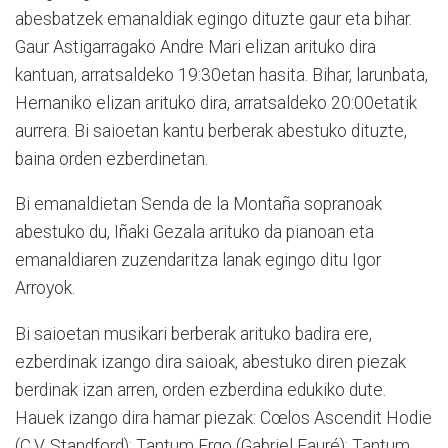
abesbatzek emanaldiak egingo dituzte gaur eta bihar.
Gaur Astigarragako Andre Mari elizan arituko dira
kantuan, arratsaldeko 19:30etan hasita. Bihar, larunbata,
Hernaniko elizan arituko dira, arratsaldeko 20:00etatik
aurrera. Bi saioetan kantu berberak abestuko dituzte,
baina orden ezberdinetan.
Bi emanaldietan Senda de la Montaña sopranoak
abestuko du, Iñaki Gezala arituko da pianoan eta
emanaldiaren zuzendaritza lanak egingo ditu Igor
Arroyok.
Bi saioetan musikari berberak arituko badira ere,
ezberdinak izango dira saioak, abestuko diren piezak
berdinak izan arren, orden ezberdina edukiko dute.
Hauek izango dira hamar piezak: Cœlos Ascendit Hodie
(C.V. Standford); Tantum Ergo (Gabriel Fauré); Tantum