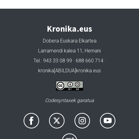
Kronika.eus
Dobera Euskara Elkartea
Larramendi kalea 11, Hernani
Tel.: 943 33 08 99 · 688 660 714 ·
kronika[ABILDUA]kronika.eus
Codesyntaxek garatua