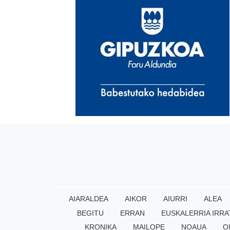
AIARALDEA
AIKOR
AIURRI
ALEA
BEGITU
ERRAN
EUSKALERRIA IRRA
KRONIKA
MAILOPE
NOAUA
O