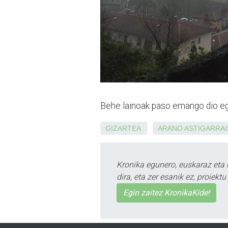
Behe lainoak paso emango dio egu
GIZARTEA
ARANO
ASTIGARRA
Kronika egunero, euskaraz eta 
dira, eta zer esanik ez, proiek
Egin zaitez KronikaKide!