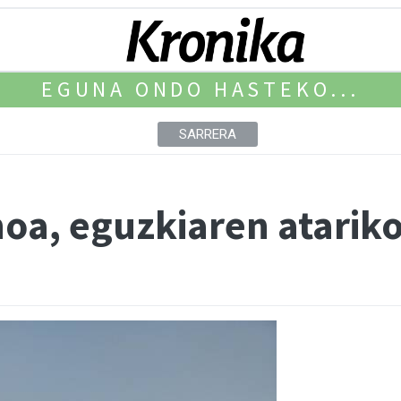
EGUNA ONDO HASTEKO...
SARRERA
noa, eguzkiaren atarik