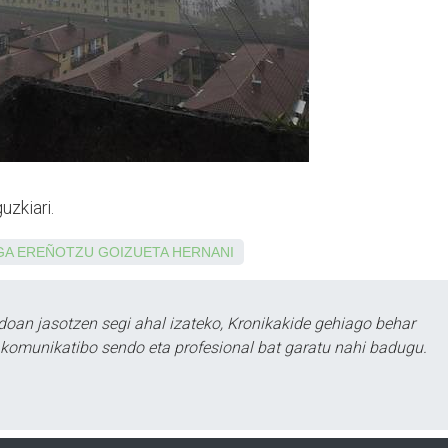
zkiari.
GA
EREÑOTZU
GOIZUETA
HERNANI
doan jasotzen segi ahal izateko, Kronikakide gehiago behar
tu komunikatibo sendo eta profesional bat garatu nahi badugu.