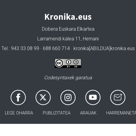
Kronika.eus
Dobera Euskara Elkartea
Larramendi kalea 11, Hernani
Tel.: 943 33 08 99 · 688 660 714 · kronika[ABILDUA]kronika.eus
Codesyntaxek garatua
LEGE OHARRA
PUBLIZITATEA
ARAUAK
HARREMANET