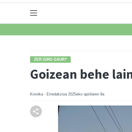
ZER GIRO GAUR?
Goizean behe lai
Kronika - Erredakzioa
2025eko apirilaren 9a