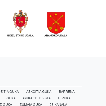
EITIA GUKA
AZKOITIA GUKA
BARRENA
GUKA
GUKA TELEBISTA
HIRUKA
Z GUKA
ZUMAIA GUKA
28 KANALA