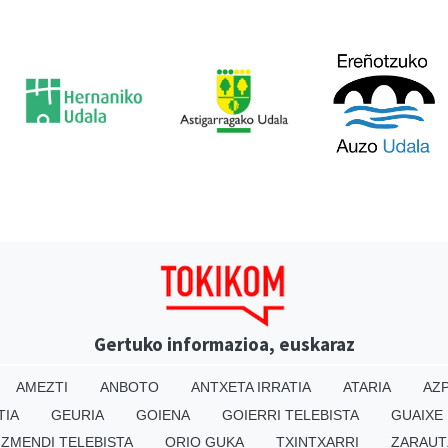
Gertuko informazioa, euskaraz
AMEZTI
ANBOTO
ANTXETA IRRATIA
ATARIA
AZP
TIA
GEURIA
GOIENA
GOIERRI TELEBISTA
GUAIXE
IZMENDI TELEBISTA
ORIO GUKA
TXINTXARRI
ZARAUT