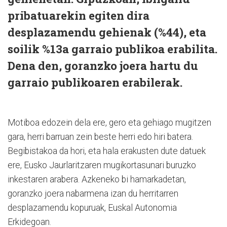
pribatuarekin egiten dira
desplazamendu gehienak (%44), eta
soilik %13a garraio publikoa erabilita.
Dena den, goranzko joera hartu du
garraio publikoaren erabilerak.
Motiboa edozein dela ere, gero eta gehiago mugitzen
gara, herri barruan zein beste herri edo hiri batera.
Begibistakoa da hori, eta hala erakusten dute datuek
ere, Eusko Jaurlaritzaren mugikortasunari buruzko
inkestaren arabera. Azkeneko bi hamarkadetan,
goranzko joera nabarmena izan du herritarren
desplazamendu kopuruak, Euskal Autonomia
Erkidegoan.