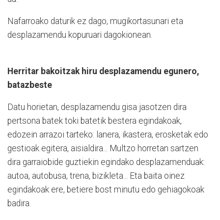
Nafarroako daturik ez dago, mugikortasunari eta
desplazamendu kopuruari dagokionean.
Herritar bakoitzak hiru desplazamendu egunero,
batazbeste
Datu horietan, desplazamendu gisa jasotzen dira
pertsona batek toki batetik bestera egindakoak,
edozein arrazoi tarteko: lanera, ikastera, erosketak edo
gestioak egitera, aisialdira... Multzo horretan sartzen
dira garraiobide guztiekin egindako desplazamenduak:
autoa, autobusa, trena, bizikleta... Eta baita oinez
egindakoak ere, betiere bost minutu edo gehiagokoak
badira.