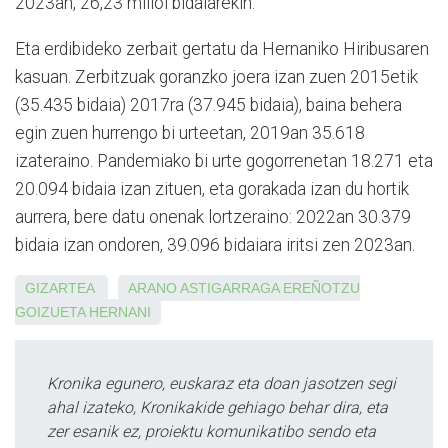
2023an, 26,23 milioi bidaiarekin.
Eta erdibideko zerbait gertatu da Hernaniko Hiribusaren
kasuan. Zerbitzuak goranzko joera izan zuen 2015etik
(35.435 bidaia) 2017ra (37.945 bidaia), baina behera
egin zuen hurrengo bi urteetan, 2019an 35.618
izateraino. Pandemiako bi urte gogorrenetan 18.271 eta
20.094 bidaia izan zituen, eta gorakada izan du hortik
aurrera, bere datu onenak lortzeraino: 2022an 30.379
bidaia izan ondoren, 39.096 bidaiara iritsi zen 2023an.
GIZARTEA
ARANO
ASTIGARRAGA
EREÑOTZU
GOIZUETA
HERNANI
Kronika egunero, euskaraz eta doan jasotzen segi
ahal izateko, Kronikakide gehiago behar dira, eta
zer esanik ez, proiektu komunikatibo sendo eta