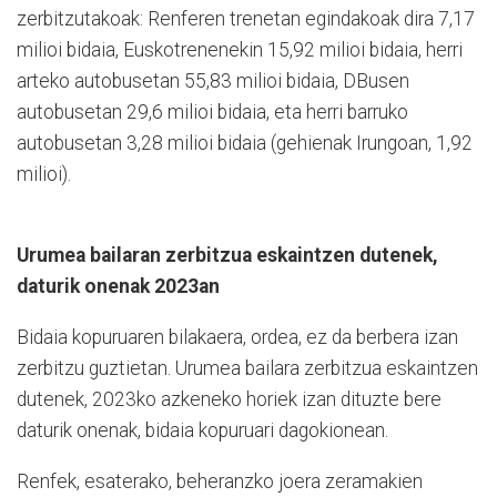
zerbitzutakoak: Renferen trenetan egindakoak dira 7,17
milioi bidaia, Euskotrenenekin 15,92 milioi bidaia, herri
arteko autobusetan 55,83 milioi bidaia, DBusen
autobusetan 29,6 milioi bidaia, eta herri barruko
autobusetan 3,28 milioi bidaia (gehienak Irungoan, 1,92
milioi).
Urumea bailaran zerbitzua eskaintzen dutenek,
daturik onenak 2023an
Bidaia kopuruaren bilakaera, ordea, ez da berbera izan
zerbitzu guztietan. Urumea bailara zerbitzua eskaintzen
dutenek, 2023ko azkeneko horiek izan dituzte bere
daturik onenak, bidaia kopuruari dagokionean.
Renfek, esaterako, beheranzko joera zeramakien