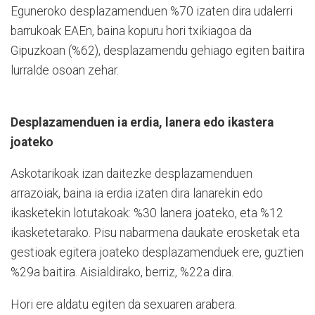
Eguneroko desplazamenduen %70 izaten dira udalerri
barrukoak EAEn, baina kopuru hori txikiagoa da
Gipuzkoan (%62), desplazamendu gehiago egiten baitira
lurralde osoan zehar.
Desplazamenduen ia erdia, lanera edo ikastera
joateko
Askotarikoak izan daitezke desplazamenduen
arrazoiak, baina ia erdia izaten dira lanarekin edo
ikasketekin lotutakoak: %30 lanera joateko, eta %12
ikasketetarako. Pisu nabarmena daukate erosketak eta
gestioak egitera joateko desplazamenduek ere, guztien
%29a baitira. Aisialdirako, berriz, %22a dira.
Hori ere aldatu egiten da sexuaren arabera.