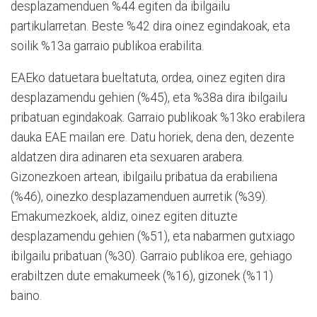
desplazamenduen %44 egiten da ibilgailu
partikularretan. Beste %42 dira oinez egindakoak, eta
soilik %13a garraio publikoa erabilita.
EAEko datuetara bueltatuta, ordea, oinez egiten dira
desplazamendu gehien (%45), eta %38a dira ibilgailu
pribatuan egindakoak. Garraio publikoak %13ko erabilera
dauka EAE mailan ere. Datu horiek, dena den, dezente
aldatzen dira adinaren eta sexuaren arabera.
Gizonezkoen artean, ibilgailu pribatua da erabiliena
(%46), oinezko desplazamenduen aurretik (%39).
Emakumezkoek, aldiz, oinez egiten dituzte
desplazamendu gehien (%51), eta nabarmen gutxiago
ibilgailu pribatuan (%30). Garraio publikoa ere, gehiago
erabiltzen dute emakumeek (%16), gizonek (%11)
baino.