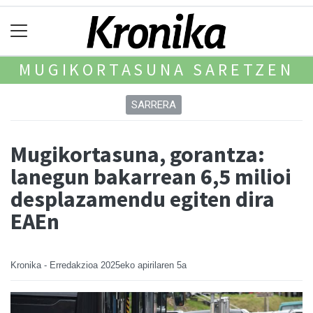
MUGIKORTASUNA SARETZEN
SARRERA
Mugikortasuna, gorantza:
lanegun bakarrean 6,5 milioi
desplazamendu egiten dira
EAEn
Kronika - Erredakzioa
2025eko apirilaren 5a