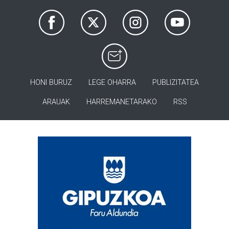
HONI BURUZ
LEGE OHARRA
PUBLIZITATEA
ARAUAK
HARREMANETARAKO
RSS