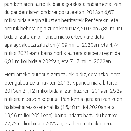
pandemiaren aurretik, baina gorakada nabarmena izan
du pandemiaren ondorengo urteetan. 2013an 6,67
milioi bidaia egin zituzten herritarrek Renferekin, eta
ordutik behera egin zuen kopuruak, 2019an 5,86 milioi
bidaia izateraino. Pandemiako urteek are datu
apalagoak utzi zituzten (4,09 milioi 2020an, eta 4,74
milioi 2021ean), baina hortik aurrera suspertu egin da:
6,31 milioi bidaia 2022an, eta 7,17 milioi 2023an.
Herri arteko autobus zerbitzuek, aldiz, goranzko joera
eten­gabea zeramakiten 2013tik pandemiara bitarte:
2013an 21,12 milioi bidaia izan baziren, 2019an 25,29
milioira iritsi zen kopurua. Pandemia garaian izan zuen
halabeharrezko etenal­dia (15,48 milioi 2020an eta
19,26 milioi 2021ean), baina indarra hartu du berriro:
22,72 milioi bidaia 2022an, eta bere daturik onena