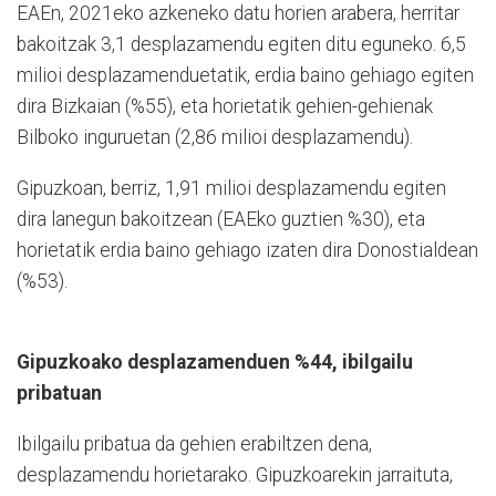
EAEn, 2021eko azkeneko datu horien arabera, herritar
bakoitzak 3,1 desplazamendu egiten ditu eguneko. 6,5
milioi desplazamenduetatik, erdia baino gehiago egiten
dira Bizkaian (%55), eta horietatik gehien-gehienak
Bilboko inguruetan (2,86 milioi desplazamendu).
Gipuzkoan, berriz, 1,91 milioi desplazamendu egiten
dira lanegun bakoitzean (EAEko guztien %30), eta
horietatik erdia baino gehiago izaten dira Donostialdean
(%53).
Gipuzkoako desplazamenduen %44, ibilgailu
pribatuan
Ibilgailu pribatua da gehien erabiltzen dena,
desplazamendu horietarako. Gipuzkoarekin jarraituta,