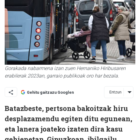
Gorakada nabarmena izan zuen Hernaniko Hiribusaren
erabilerak 2023an, garraio publikoak oro har bezala.
Entzun
Gehitu gaitzazu Googlen
Batazbeste, pertsona bakoitzak hiru
desplazamendu egiten ditu egunean,
eta lanera joateko izaten dira kasu
gehienetan. Gipuzkoan, ibilgailu