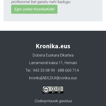
profesional bat garatu nahi badugu.
Egin zaitez KronikaKide!
Kronika.eus
Dobera Euskara Elkartea
Larramendi kalea 11, Hernani
Tel.: 943 33 08 99 · 688 660 714 ·
kronika[ABILDUA]kronika.eus
Codesyntaxek garatua