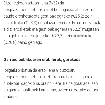
Gizonezkoen artean, lana (%32) da
desplazamenduetarako motibo nagusia, eta atzetik
daude erosketak eta gestioak egiteko (%25,2) zein
aisialdirako (%23,3) desplazamenduak. Emakumezkoak,
aldiz, erosketak eta gestioak egitera (%32,2) mugitzen
dira gehien, lanera joateko (%27,7) zein aisialdirako
(%20,8) baino gehiago.
Garraio publikoaren erabilerak, gorakada
Ibilgailu pribatua da erabiliena Gipuzkoan,
desplazamenduetarako; eta kopuru txikia da garraio
publikoari dagokiona, oraindik ere. Baina gorakada izan
du garraio publikoak lurraldean, azken urteetako datuen
arabera.