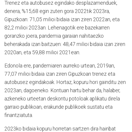
Trenez eta autobusez egindako desplazamenduek,
denera, %15,68 egin zuten gora 2022tik 2023ra,
Gipuzkoan: 71,05 milioi bidaia izan ziren 2022an, eta
82,2 milioi 2023an. Lehenagotik ere bazekarren
goranzko joera, pandemia garaian nahitaezko
beherakada izan baitzuen: 48,47 milioi bidaia izan ziren
2020an, eta 59,88 milioi 2021ean.
Edonola ere, pandemiaren aurreko urtean, 2019an,
77,07 milioi bidaia izan ziren Gipuzkoan trenez eta
autobusez egindakoak. Hortaz, kopuru hori gainditu zen
2023an, dagoeneko. Kontuan hartu behar da, halaber,
azkeneko urteetan deskontu potoloak aplikatu direla
garraio publikoan, erakunde publikoek sustatu eta
finantziatuta.
2023ko bidaia kopuru horretan sartzen dira hainbat