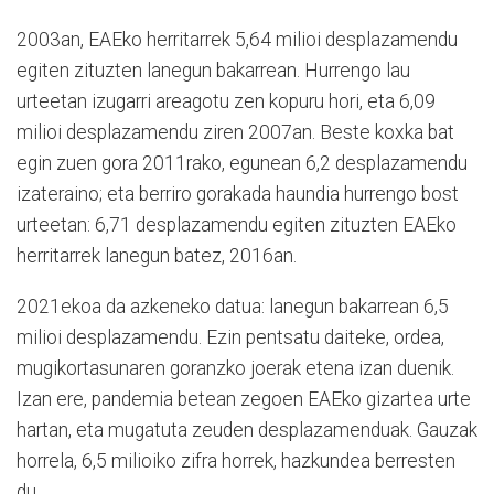
2003an, EAEko herritarrek 5,64 milioi desplazamendu
egiten zituzten lanegun bakarrean. Hurrengo lau
urteetan izugarri areagotu zen kopuru hori, eta 6,09
milioi desplazamendu ziren 2007an. Beste koxka bat
egin zuen gora 2011rako, egunean 6,2 desplazamendu
izateraino; eta berriro gorakada haundia hurrengo bost
urteetan: 6,71 desplazamendu egiten zituzten EAEko
herritarrek lanegun batez, 2016an.
2021ekoa da azkeneko datua: lanegun bakarrean 6,5
milioi desplazamendu. Ezin pentsatu daiteke, ordea,
mugikortasunaren goranzko joerak etena izan duenik.
Izan ere, pandemia betean zegoen EAEko gizartea urte
hartan, eta mugatuta zeuden desplazamenduak. Gauzak
horrela, 6,5 milioiko zifra horrek, hazkundea berresten
du.