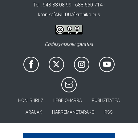
Tel.: 943 33 08 99 · 688 660 714 ·
kronika[ABILDUA]kronika.eus
Codesyntaxek garatua
HONI BURUZ
LEGE OHARRA
PUBLIZITATEA
ARAUAK
HARREMANETARAKO
RSS