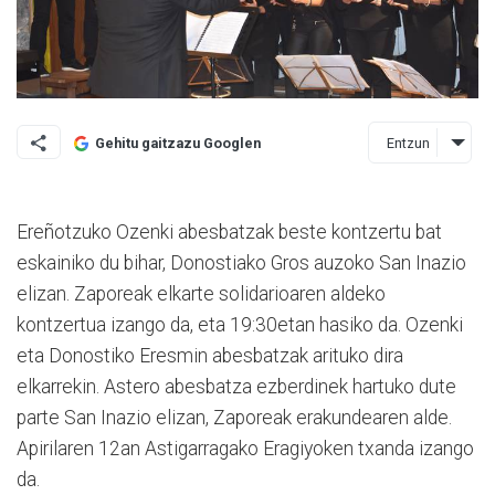
Entzun
Gehitu gaitzazu Googlen
Ereñotzuko Ozenki abesbatzak beste kontzertu bat
eskainiko du bihar, Donostiako Gros auzoko San Inazio
elizan. Zaporeak elkarte solidarioaren aldeko
kontzertua izango da, eta 19:30etan hasiko da. Ozenki
eta Donostiko Eresmin abesbatzak arituko dira
elkarrekin. Astero abesbatza ezberdinek hartuko dute
parte San Inazio elizan, Zaporeak erakundearen alde.
Apirilaren 12an Astigarragako Eragiyoken txanda izango
da.