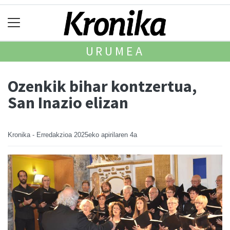
URUMEA
Ozenkik bihar kontzertua,
San Inazio elizan
Kronika - Erredakzioa
2025eko apirilaren 4a