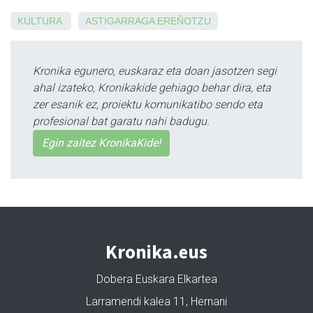
KULTURA
ASTIGARRAGA
EREÑOTZU
Kronika egunero, euskaraz eta doan jasotzen segi
ahal izateko, Kronikakide gehiago behar dira, eta
zer esanik ez, proiektu komunikatibo sendo eta
profesional bat garatu nahi badugu.
Egin zaitez KronikaKide!
Kronika.eus
Dobera Euskara Elkartea
Larramendi kalea 11, Hernani