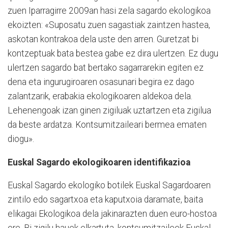
zuen Iparragirre 2009an hasi zela sagardo ekologikoa
ekoizten: «Suposatu zuen sagastiak zaintzen hastea,
askotan kontrakoa dela uste den arren. Guretzat bi
kontzeptuak bata bestea gabe ez dira ulertzen. Ez dugu
ulertzen sagardo bat bertako sagarrarekin egiten ez
dena eta ingurugiroaren osasunari begira ez dago
zalantzarik, erabakia ekologikoaren aldekoa dela.
Lehenengoak izan ginen zigiluak uztartzen eta zigilua
da beste ardatza. Kontsumitzaileari bermea ematen
diogu».
Euskal Sagardo ekologikoaren identifikazioa
Euskal Sagardo ekologiko botilek Euskal Sagardoaren
zintilo edo sagartxoa eta kaputxoia daramate, baita
elikagai Ekologikoa dela jakinarazten duen euro-hostoa