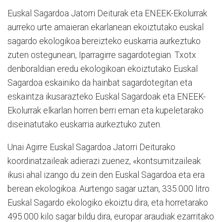
Euskal Sagardoa Jatorri Deiturak eta ENEEK-Ekolurrak
aurreko urte amaieran ekarlanean ekoiztutako euskal
sagardo ekologikoa bereizteko euskarria aurkeztuko
zuten ostegunean, Iparragirre sagardotegian. Txotx
denboraldian eredu ekologikoan ekoiztutako Euskal
Sagardoa eskainiko da hainbat sagardotegitan eta
eskaintza ikusarazteko Euskal Sagardoak eta ENEEK-
Ekolurrak elkarlan horren berri eman eta kupeletarako
diseinatutako euskarria aurkeztuko zuten.
Unai Agirre Euskal Sagardoa Jatorri Deiturako
koordinatzaileak adierazi zuenez, «kontsumitzaileak
ikusi ahal izango du zein den Euskal Sagardoa eta era
berean ekologikoa. Aurtengo sagar uztan, 335.000 litro
Euskal Sagardo ekologiko ekoiztu dira, eta horretarako
495.000 kilo sagar bildu dira, europar araudiak ezarritako