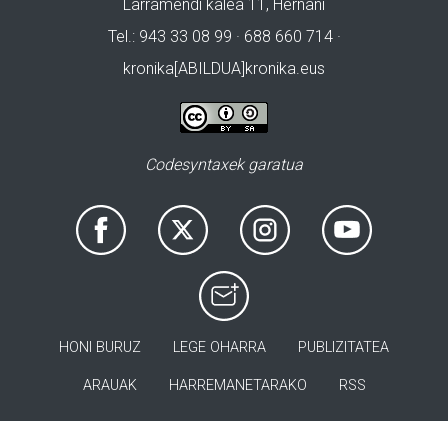
Larramendi kalea 11, Hernani
Tel.: 943 33 08 99 · 688 660 714 ·
kronika[ABILDUA]kronika.eus
Codesyntaxek garatua
HONI BURUZ
LEGE OHARRA
PUBLIZITATEA
ARAUAK
HARREMANETARAKO
RSS