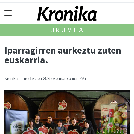
URUMEA
Iparragirren aurkeztu zuten
euskarria.
Kronika - Erredakzioa
2025eko martxoaren 29a