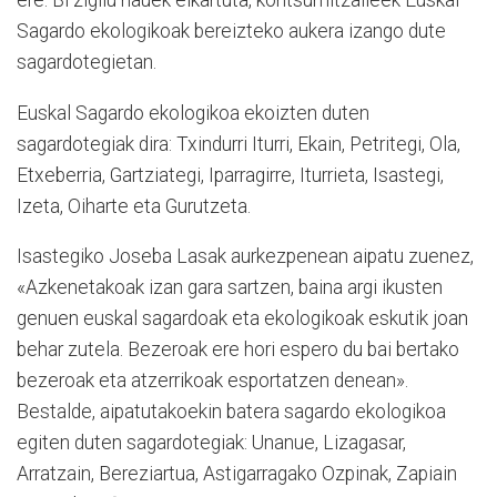
ere. Bi zigilu hauek elkartuta, kontsumitzaileek Euskal
Sagardo ekologikoak bereizteko aukera izango dute
sagardotegietan.
Euskal Sagardo ekologikoa ekoizten duten
sagardotegiak dira: Txindurri Iturri, Ekain, Petritegi, Ola,
Etxeberria, Gartziategi, Iparragirre, Iturrieta, Isastegi,
Izeta, Oiharte eta Gurutzeta.
Isastegiko Joseba Lasak aurkezpenean aipatu zuenez,
«Azkenetakoak izan gara sartzen, baina argi ikusten
genuen euskal sagardoak eta ekologikoak eskutik joan
behar zutela. Bezeroak ere hori espero du bai bertako
bezeroak eta atzerrikoak esportatzen denean».
Bestalde, aipatutakoekin batera sagardo ekologikoa
egiten duten sagardotegiak: Unanue, Lizagasar,
Arratzain, Bereziartua, Astigarragako Ozpinak, Zapiain