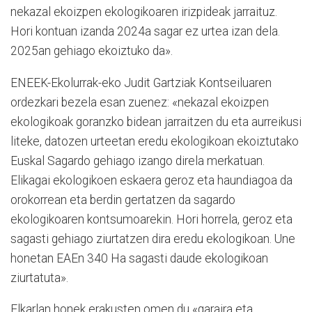
nekazal ekoizpen ekologikoaren irizpideak jarraituz.
Hori kontuan izanda 2024a sagar ez urtea izan dela.
2025an gehiago ekoiztuko da».
ENEEK-Ekolurrak-eko Judit Gartziak Kontseiluaren
ordezkari bezela esan zuenez: «nekazal ekoizpen
ekologikoak goranzko bidean jarraitzen du eta aurreikusi
liteke, datozen urteetan eredu ekologikoan ekoiztutako
Euskal Sagardo gehiago izango direla merkatuan.
Elikagai ekologikoen eskaera geroz eta haundiagoa da
orokorrean eta berdin gertatzen da sagardo
ekologikoaren kontsumoarekin. Hori horrela, geroz eta
sagasti gehiago ziurtatzen dira eredu ekologikoan. Une
honetan EAEn 340 Ha sagasti daude ekologikoan
ziurtatuta».
Elkarlan honek erakusten omen du «garaira eta