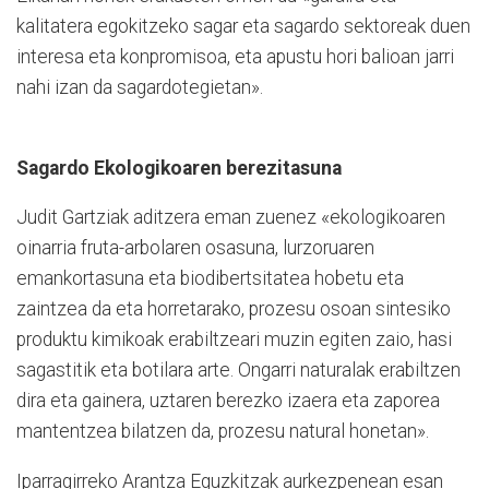
kalitatera egokitzeko sagar eta sagardo sektoreak duen
interesa eta konpromisoa, eta apustu hori balioan jarri
nahi izan da sagardotegietan».
Sagardo Ekologikoaren berezitasuna
Judit Gartziak aditzera eman zuenez «ekologikoaren
oinarria fruta-arbolaren osasuna, lurzoruaren
emankortasuna eta biodibertsitatea hobetu eta
zaintzea da eta horretarako, prozesu osoan sintesiko
produktu kimikoak erabiltzeari muzin egiten zaio, hasi
sagastitik eta botilara arte. Ongarri naturalak erabiltzen
dira eta gainera, uztaren berezko izaera eta zaporea
mantentzea bilatzen da, prozesu natural honetan».
Iparragirreko Arantza Eguzkitzak aurkezpenean esan