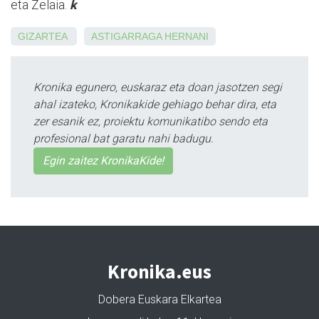
eta Zelaia.
k
GIZARTEA
ASTIGARRAGA
HERNANI
Kronika egunero, euskaraz eta doan jasotzen segi
ahal izateko, Kronikakide gehiago behar dira, eta
zer esanik ez, proiektu komunikatibo sendo eta
profesional bat garatu nahi badugu.
Egin zaitez KronikaKide!
Kronika.eus
Dobera Euskara Elkartea