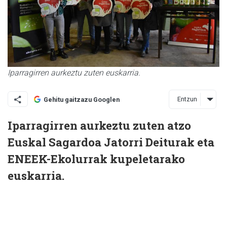
Iparragirren aurkeztu zuten euskarria.
Entzun
Gehitu gaitzazu Googlen
Iparragirren aurkeztu zuten atzo
Euskal Sagardoa Jatorri Deiturak eta
ENEEK-Ekolurrak kupeletarako
euskarria.