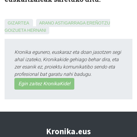
GIZARTEA
ARANO
ASTIGARRAGA
EREÑOTZU
GOIZUETA
HERNANI
Kronika egunero, euskaraz eta doan jasotzen segi
ahal izateko, Kronikakide gehiago behar dira, eta
zer esanik ez, proiektu komunikatibo sendo eta
profesional bat garatu nahi badugu.
Egin zaitez KronikaKide!
Kronika.eus