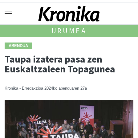
URUMEA
ABENDUA
Taupa izatera pasa zen
Euskaltzaleen Topagunea
Kronika - Erredakzioa
2024ko abenduaren 27a