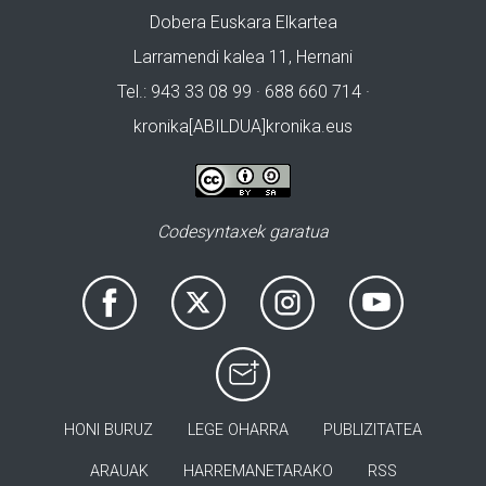
Dobera Euskara Elkartea
Larramendi kalea 11, Hernani
Tel.: 943 33 08 99 · 688 660 714 ·
kronika[ABILDUA]kronika.eus
Codesyntaxek garatua
HONI BURUZ
LEGE OHARRA
PUBLIZITATEA
ARAUAK
HARREMANETARAKO
RSS