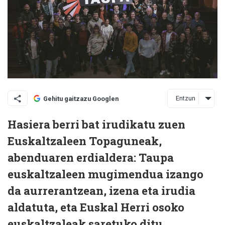
Entzun
Gehitu gaitzazu Googlen
Hasiera berri bat irudikatu zuen
Euskaltzaleen Topaguneak,
abenduaren erdialdera: Taupa
euskaltzaleen mugimendua izango
da aurrerantzean, izena eta irudia
aldatuta, eta Euskal Herri osoko
euskaltzaleak saretuko ditu.