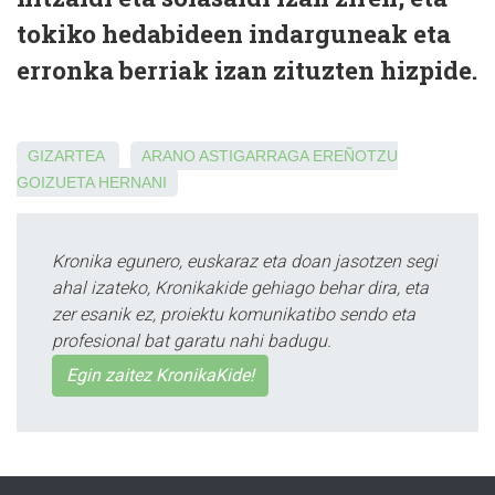
tokiko hedabideen indarguneak eta
erronka berriak izan zituzten hizpide.
GIZARTEA
ARANO
ASTIGARRAGA
EREÑOTZU
GOIZUETA
HERNANI
Kronika egunero, euskaraz eta doan jasotzen segi
ahal izateko, Kronikakide gehiago behar dira, eta
zer esanik ez, proiektu komunikatibo sendo eta
profesional bat garatu nahi badugu.
Egin zaitez KronikaKide!