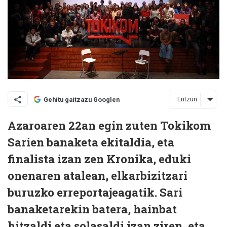
Entzun
Gehitu gaitzazu Googlen
Azaroaren 22an egin zuten Tokikom
Sarien banaketa ekitaldia, eta
finalista izan zen Kronika, eduki
onenaren atalean, elkarbizitzari
buruzko erreportajeagatik. Sari
banaketarekin batera, hainbat
hitzaldi eta solasaldi izan ziren, eta