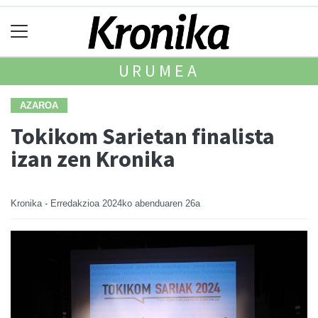
URUMEA
AZAROA
Tokikom Sarietan finalista
izan zen Kronika
Kronika - Erredakzioa
2024ko abenduaren 26a