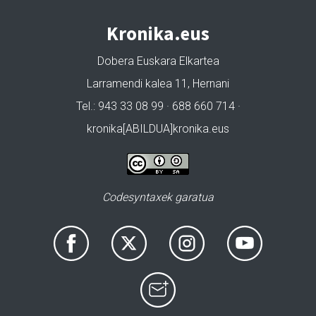
Kronika.eus
Dobera Euskara Elkartea
Larramendi kalea 11, Hernani
Tel.: 943 33 08 99 · 688 660 714 ·
kronika[ABILDUA]kronika.eus
Codesyntaxek garatua