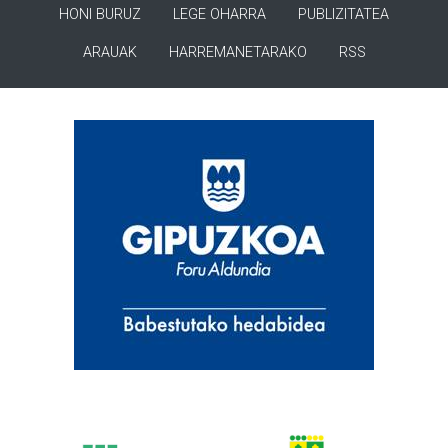
HONI BURUZ
LEGE OHARRA
PUBLIZITATEA
ARAUAK
HARREMANETARAKO
RSS