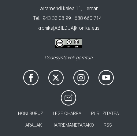
Larramendi kalea 11, Hernani
Tel.: 943 33 08 99 · 688 660 714 ·
kronika[ABILDUA]kronika.eus
Codesyntaxek garatua
HONI BURUZ
LEGE OHARRA
PUBLIZITATEA
ARAUAK
HARREMANETARAKO
RSS