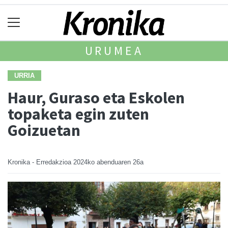
URUMEA
URRIA
Haur, Guraso eta Eskolen
topaketa egin zuten
Goizuetan
Kronika - Erredakzioa
2024ko abenduaren 26a