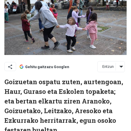
Entzun
Gehitu gaitzazu Googlen
Goizuetan ospatu zuten, aurtengoan,
Haur, Guraso eta Eskolen topaketa;
eta bertan elkartu ziren Aranoko,
Goizuetako, Leitzako, Aresoko eta
Ezkurrako herritarrak, egun osoko
festaren bueltan.