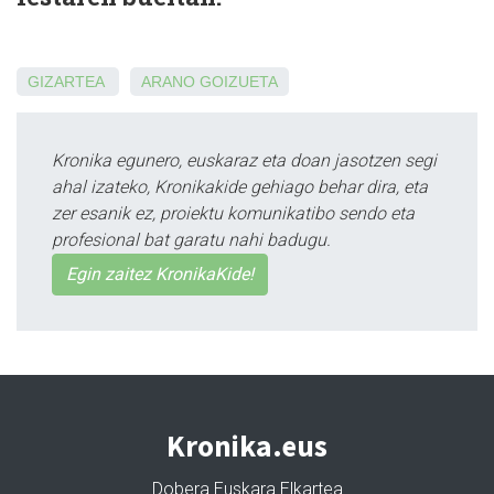
GIZARTEA
ARANO
GOIZUETA
Kronika egunero, euskaraz eta doan jasotzen segi
ahal izateko, Kronikakide gehiago behar dira, eta
zer esanik ez, proiektu komunikatibo sendo eta
profesional bat garatu nahi badugu.
Egin zaitez KronikaKide!
Kronika.eus
Dobera Euskara Elkartea