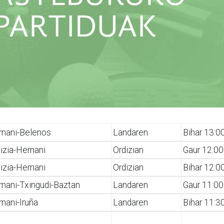
rnani-Belenos
Landaren
Bihar 13:0
izia-Hernani
Ordizian
Gaur 12:00
izia-Hernani
Ordizian
Bihar 12:0
nani-Txingudi-Baztan
Landaren
Gaur 11:00
nani-Iruña
Landaren
Bihar 11:3