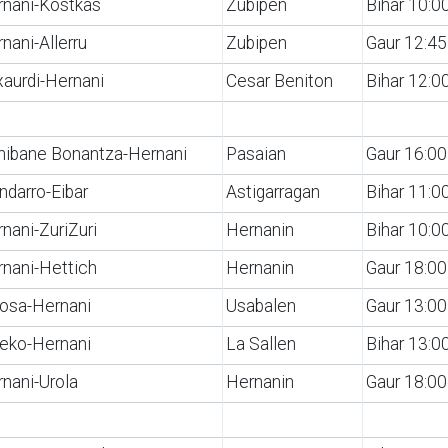
rnani-Kostkas
Zubipen
Bihar 10:0
nani-Allerru
Zubipen
Gaur 12:45
xaurdi-Hernani
Cesar Beniton
Bihar 12:0
nibane Bonantza-Hernani
Pasaian
Gaur 16:00
darro-Eibar
Astigarragan
Bihar 11:0
nani-ZuriZuri
Hernanin
Bihar 10:0
nani-Hettich
Hernanin
Gaur 18:00
osa-Hernani
Usabalen
Gaur 13:00
eko-Hernani
La Sallen
Bihar 13:0
nani-Urola
Hernanin
Gaur 18:00