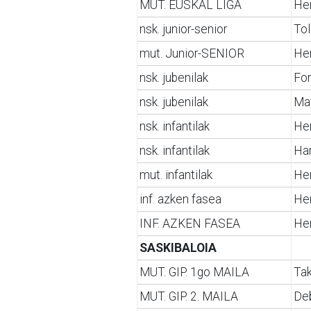
MUT. EUSKAL LIGA
Her
nsk. junior-senior
Tol
mut. Junior-SENIOR
Her
nsk. jubenilak
For
nsk. jubenilak
Ma
nsk. infantilak
Her
nsk. infantilak
Har
mut. infantilak
Her
inf. azken fasea
Her
INF. AZKEN FASEA
Her
SASKIBALOIA
MUT. GIP. 1go MAILA
Ta
MUT. GIP. 2. MAILA
De