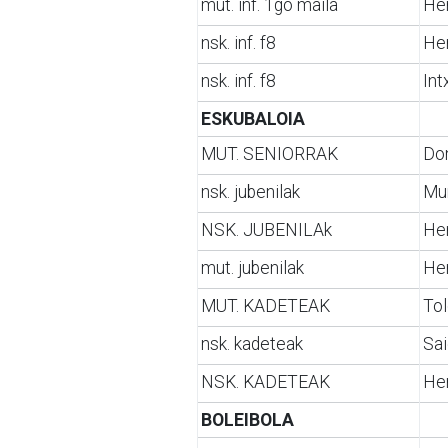
mut. inf. 1go maila
He
nsk. inf. f8
Her
nsk. inf. f8
Int
ESKUBALOIA
MUT. SENIORRAK
Do
nsk. jubenilak
Mun
NSK. JUBENILAk
Her
mut. jubenilak
Her
MUT. KADETEAK
Tol
nsk. kadeteak
Sai
NSK. KADETEAK
Her
BOLEIBOLA