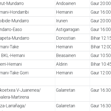
rut-Mundarro
Andoainen
Gaur 20:00
nani-Hondarribi
Hernanin
Gaur 16:00
oibide-Mundarro
Irunen
Gaur 20:00
ndarro-Easo
Astigarragan
Gaur 16:00
dapeta-Mundarro
Donostian
Bihar 12:1
rnani-Take
Hernanin
Bihar 12:0
i BKL-Hernani
Beasainen
Gaur 10:50
erri-Hernani
Aldirin
Bihar 10:4
nani-Take Gorri
Hernanin
Gaur 12:00
ikoetxea V-Juanenea/
Galarretan
Gaur 16:30
alera-Martirena
iza-Larrañaga/
Galarretan
Gaur 16:30