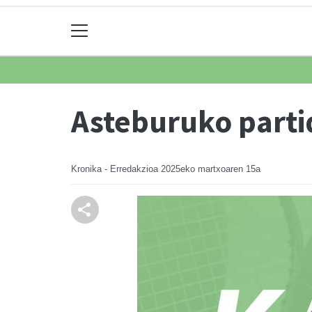
Asteburuko part
Kronika - Erredakzioa
2025eko martxoaren 15a