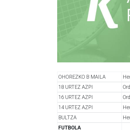
OHOREZKO B MAILA
He
18 URTEZ AZPI
Ord
16 URTEZ AZPI
Ord
14 URTEZ AZPI
Her
BULTZA
Her
FUTBOLA