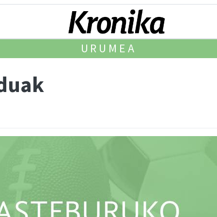
URUMEA
iduak