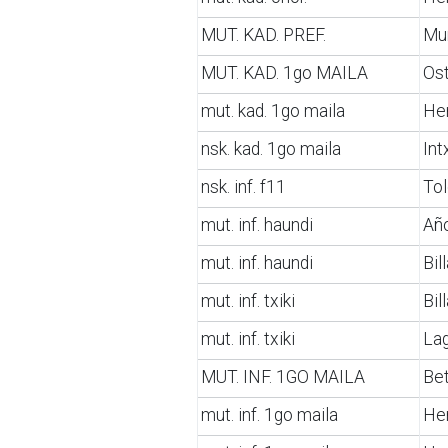
MUT. KAD. PREF.
Mu
MUT. KAD. 1go MAILA
Os
mut. kad. 1go maila
He
nsk. kad. 1go maila
Int
nsk. inf. f11
Tol
mut. inf. haundi
Añ
mut. inf. haundi
Bil
mut. inf. txiki
Bil
mut. inf. txiki
La
MUT. INF. 1GO MAILA
Bet
mut. inf. 1go maila
Her