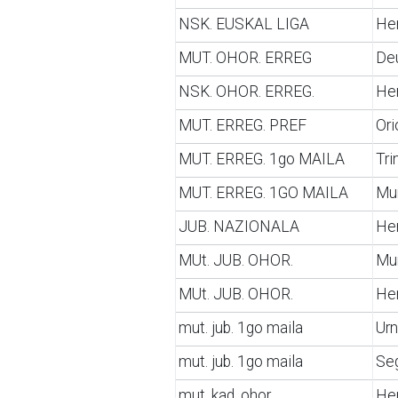
NSK. EUSKAL LIGA
Her
MUT. OHOR. ERREG
De
NSK. OHOR. ERREG.
He
MUT. ERREG. PREF
Ori
MUT. ERREG. 1go MAILA
Tri
MUT. ERREG. 1GO MAILA
Mun
JUB. NAZIONALA
He
MUt. JUB. OHOR.
Mu
MUt. JUB. OHOR.
Her
mut. jub. 1go maila
Urn
mut. jub. 1go maila
Se
mut. kad. ohor.
He