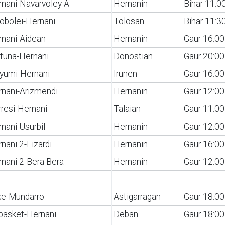
nani-Navarvoley A
Hernanin
Bihar 11:0
obolei-Hernani
Tolosan
Bihar 11:3
nani-Aidean
Hernanin
Gaur 16:00
tuna-Hernani
Donostian
Gaur 20:00
yumi-Hernani
Irunen
Gaur 16:00
nani-Arizmendi
Hernanin
Gaur 12:00
resi-Hernani
Talaian
Gaur 11:00
nani-Usurbil
Hernanin
Gaur 12:00
nani 2-Lizardi
Hernanin
Gaur 16:00
nani 2-Bera Bera
Hernanin
Gaur 12:00
ke-Mundarro
Astigarragan
Gaur 18:00
basket-Hernani
Deban
Gaur 18:00