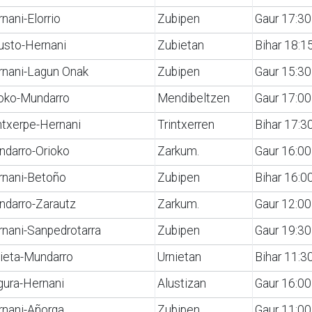
nani-Elorrio
Zubipen
Gaur 17:30
usto-Hernani
Zubietan
Bihar 18:1
rnani-Lagun Onak
Zubipen
Gaur 15:30
oko-Mundarro
Mendibeltzen
Gaur 17:00
ntxerpe-Hernani
Trintxerren
Bihar 17:3
darro-Orioko
Zarkum.
Gaur 16:00
rnani-Betoño
Zubipen
Bihar 16:0
ndarro-Zarautz
Zarkum.
Gaur 12:00
nani-Sanpedrotarra
Zubipen
Gaur 19:30
ieta-Mundarro
Urnietan
Bihar 11:3
gura-Hernani
Alustizan
Gaur 16:00
rnani-Añorga
Zubipen
Gaur 11:00