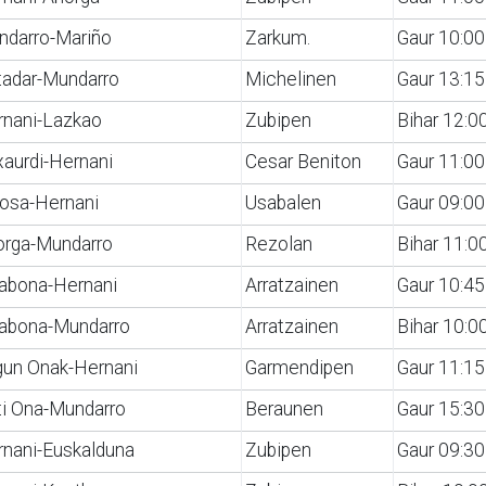
ndarro-Mariño
Zarkum.
Gaur 10:00
tadar-Mundarro
Michelinen
Gaur 13:15
rnani-Lazkao
Zubipen
Bihar 12:0
xaurdi-Hernani
Cesar Beniton
Gaur 11:00
osa-Hernani
Usabalen
Gaur 09:00
orga-Mundarro
Rezolan
Bihar 11:0
labona-Hernani
Arratzainen
Gaur 10:45
labona-Mundarro
Arratzainen
Bihar 10:0
gun Onak-Hernani
Garmendipen
Gaur 11:15
i Ona-Mundarro
Beraunen
Gaur 15:30
nani-Euskalduna
Zubipen
Gaur 09:30