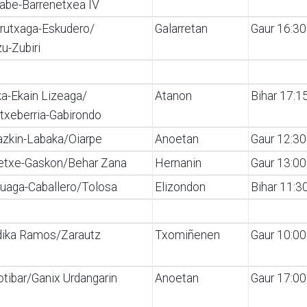
abe-Barrenetxea IV
rutxaga-Eskudero/
Galarretan
Gaur 16:30
zu-Zubiri
a-Ekain Lizeaga/
Atanon
Bihar 17:1
Etxeberria-Gabirondo
azkin-Labaka/Oiarpe
Anoetan
Gaur 12:30
retxe-Gaskon/Behar Zana
Hernanin
Gaur 13:00
uaga-Caballero/Tolosa
Elizondon
Bihar 11:3
dika Ramos/Zarautz
Txomiñenen
Gaur 10:00
tibar/Ganix Urdangarin
Anoetan
Gaur 17:00