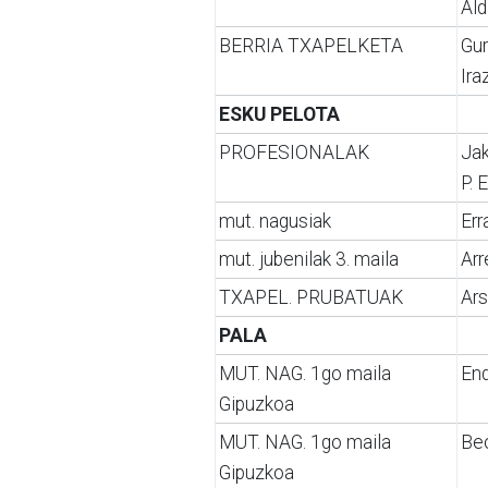
Ald
BERRIA TXAPELKETA
Gur
Ira
ESKU PELOTA
PROFESIONALAK
Jak
P. 
mut. nagusiak
Err
mut. jubenilak 3. maila
Ar
TXAPEL. PRUBATUAK
Ars
PALA
MUT. NAG. 1go maila
En
Gipuzkoa
MUT. NAG. 1go maila
Beo
Gipuzkoa