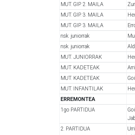
MUT. GIP. 2. MAILA
Zur
MUT. GIP. 3. MAILA
Her
MUT. GIP. 3. MAILA
Err
nsk. juniorrak
Mu
nsk. juniorrak
Al
MUT. JUNIORRAK
He
MUT. KADETEAK
Arr
MUT. KADETEAK
Goi
MUT. INFANTILAK
Her
ERREMONTEA
1go PARTIDUA
Go
Jab
2. PARTIDUA
Urr