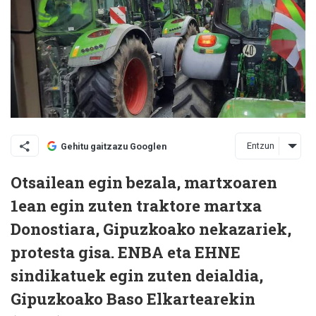
Entzun
Gehitu gaitzazu Googlen
Otsailean egin bezala, martxoaren
1ean egin zuten traktore martxa
Donostiara, Gipuzkoako nekazariek,
protesta gisa.
ENBA eta EHNE
sindikatuek egin zuten deialdia,
Gipuzkoako Baso Elkartearekin