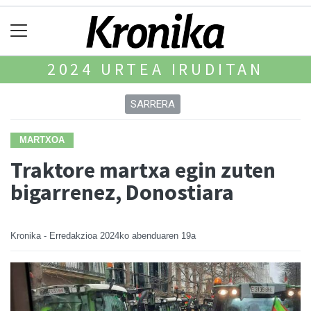
2024 URTEA IRUDITAN
SARRERA
MARTXOA
Traktore martxa egin zuten
bigarrenez, Donostiara
Kronika - Erredakzioa
2024ko abenduaren 19a