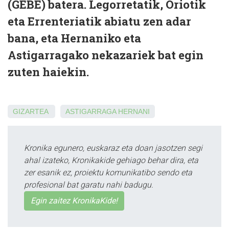
(GEBE) batera. Legorretatik, Oriotik
eta Errenteriatik abiatu zen adar
bana, eta Hernaniko eta
Astigarragako nekazariek bat egin
zuten haiekin.
GIZARTEA
ASTIGARRAGA
HERNANI
Kronika egunero, euskaraz eta doan jasotzen segi
ahal izateko, Kronikakide gehiago behar dira, eta
zer esanik ez, proiektu komunikatibo sendo eta
profesional bat garatu nahi badugu.
Egin zaitez KronikaKide!