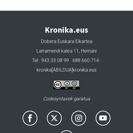
Kronika.eus
Dobera Euskara Elkartea
Larramendi kalea 11, Hernani
Tel.: 943 33 08 99 · 688 660 714 ·
kronika[ABILDUA]kronika.eus
Codesyntaxek garatua