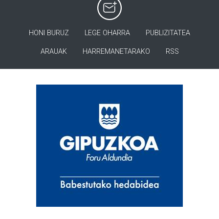
HONI BURUZ
LEGE OHARRA
PUBLIZITATEA
ARAUAK
HARREMANETARAKO
RSS