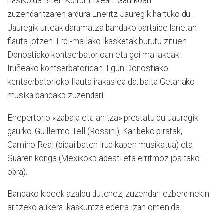
hasiko da Biteri Kultur Etxean. Gaurkoan
zuzendaritzaren ardura Eneritz Jauregik hartuko du.
Jauregik urteak daramatza bandako partaide lanetan
flauta jotzen. Erdi-mailako ikasketak burutu zituen
Donostiako kontserbatorioan eta goi mailakoak
Iruñeako kontserbatorioan. Egun Donostiako
kontserbatorioko flauta irakaslea da, baita Getariako
musika bandako zuzendari.
Errepertorio «zabala eta anitza» prestatu du Jauregik
gaurko: Guillermo Tell (Rossini), Karibeko piratak,
Camino Real (bidai baten irudikapen musikatua) eta
Suaren konga (Mexikoko abesti eta erritmoz jositako
obra).
Bandako kideek azaldu dutenez, zuzendari ezberdinekin
aritzeko aukera ikaskuntza ederra izan omen da