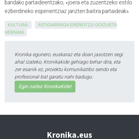
bandako partaideentzako, «joera eta zuzentzeko estilo
ezberdineko esperientziaz janzten baitira partaideak».
KULTURA
ASTIGARRAGA
EREÑOTZU
GOIZUETA
HERNANI
Kronika egunero, euskaraz eta doan jasotzen segi
ahal izateko, Kronikakide gehiago behar dira, eta
zer esanik ez, proiektu komunikatibo sendo eta
profesional bat garatu nahi badugu.
Egin zaitez KronikaKide!
Kronika.eus