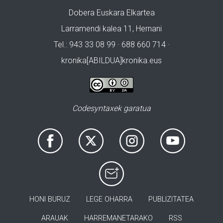
Dobera Euskara Elkartea
Larramendi kalea 11, Hernani
Tel.: 943 33 08 99 · 688 660 714 ·
kronika[ABILDUA]kronika.eus
Codesyntaxek garatua
HONI BURUZ
LEGE OHARRA
PUBLIZITATEA
ARAUAK
HARREMANETARAKO
RSS