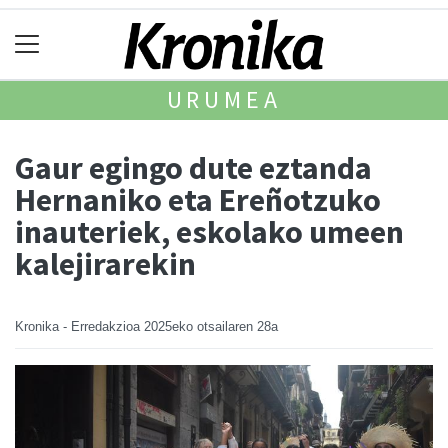
URUMEA
Gaur egingo dute eztanda
Hernaniko eta Ereñotzuko
inauteriek, eskolako umeen
kalejirarekin
Kronika - Erredakzioa
2025eko otsailaren 28a