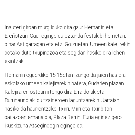
Inauteri giroan murgilduko dira gaur Hernanin eta
Ereñotzun. Gaur egingo du eztanda festak bi herrietan,
bihar Astigarragan eta etzi Goizuetan. Umeen kalejirekin
botako dute txupinazoa eta segidan hasiko dira lehen
ekintzak.
Hernanin eguerdiko 15:15etan izango da jaien hasiera
eskolako umeen kalejirarekin batera, Gudarien plazan.
Kalejiraren ostean irtengo dira Erraldoiak eta
Buruhaundiak, dultzaineroen laguntzarekin. Jarraian
hasiko da haurrentzako Txirri, Mirri eta Txiribiton
pailazoen emanaldia, Plaza Berrin. Euria eginez gero,
ikuskizuna Atsegindegin egingo da.