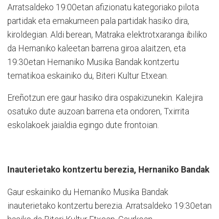
Arratsaldeko 19:00etan afizionatu kategoriako pilota
partidak eta emakumeen pala partidak hasiko dira,
kiroldegian. Aldi berean, Matraka elektrotxaranga ibiliko
da Hernaniko kaleetan barrena giroa alaitzen, eta
19:30etan Hernaniko Musika Bandak kontzertu
tematikoa eskainiko du, Biteri Kultur Etxean.
Ereñotzun ere gaur hasiko dira ospakizunekin. Kalejira
osatuko dute auzoan barrena eta ondoren, Txirrita
eskolakoek jaialdia egingo dute frontoian.
Inauterietako kontzertu berezia, Hernaniko Bandak
Gaur eskainiko du Hernaniko Musika Bandak
inauterietako kontzertu berezia. Arratsaldeko 19:30etan