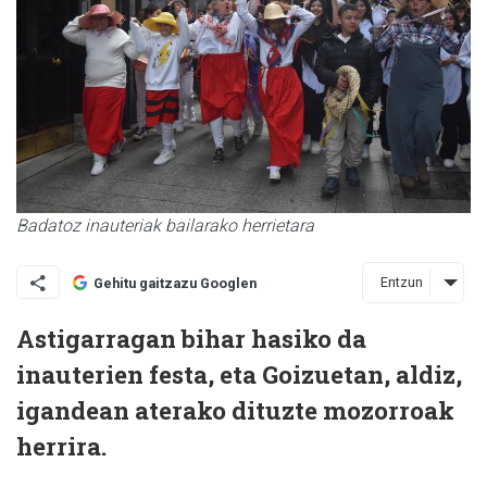
Badatoz inauteriak bailarako herrietara
Entzun
Gehitu gaitzazu Googlen
Astigarragan bihar hasiko da
inauterien festa, eta Goizuetan, aldiz,
igandean aterako dituzte mozorroak
herrira.