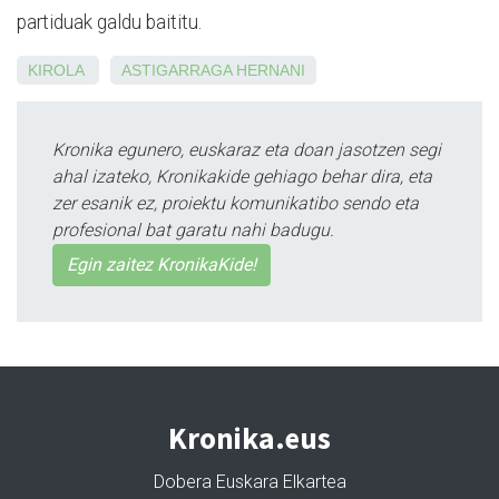
partiduak galdu baititu.
KIROLA
ASTIGARRAGA
HERNANI
Kronika egunero, euskaraz eta doan jasotzen segi
ahal izateko, Kronikakide gehiago behar dira, eta
zer esanik ez, proiektu komunikatibo sendo eta
profesional bat garatu nahi badugu.
Egin zaitez KronikaKide!
Kronika.eus
Dobera Euskara Elkartea