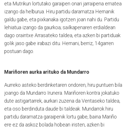
eta Mutrikun lortutako garaipen onari jarraipena ematea
izango da helburua. Hiru partidu daramatza Hernanik
galdu gabe, eta pixkanaka igotzen joan nahi du. Partidu
lehiatua izango da gaurkoa; sailkapenaren erdialdean
dago oraintxe Arrasateko taldea, eta azken bi partiduak
golik jaso gabe irabazi ditu. Hernani, berriz, 14garren
postuan dago.
Mariñoren aurka arituko da Mundarro
Aurreko asteko berdinketaren ondoren, hiru puntuen bila
joango da Mundarro Irunera. Mariñoren kontra jokatuko
dute astigartarrek, aurkari zuzena da Ventaseko taldea,
eta oso berdinduta daude bi taldeak. Mundarrok hiru
partidu daramatza garaipenik lortu gabe, baina Mariño
ere ez da askoz bolada hobean iristen, azken bi