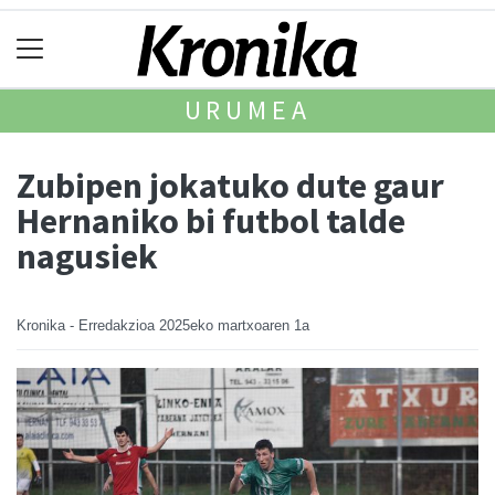
URUMEA
Zubipen jokatuko dute gaur
Hernaniko bi futbol talde
nagusiek
Kronika - Erredakzioa
2025eko martxoaren 1a