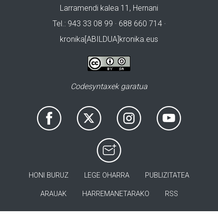
Larramendi kalea 11, Hernani
Tel.: 943 33 08 99 · 688 660 714 ·
kronika[ABILDUA]kronika.eus
Codesyntaxek garatua
HONI BURUZ
LEGE OHARRA
PUBLIZITATEA
ARAUAK
HARREMANETARAKO
RSS