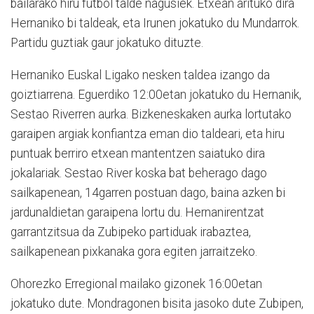
bailarako hiru futbol talde nagusiek. Etxean arituko dira
Hernaniko bi taldeak, eta Irunen jokatuko du Mundarrok.
Partidu guztiak gaur jokatuko dituzte.
Hernaniko Euskal Ligako nesken taldea izango da
goiztiarrena. Eguerdiko 12:00etan jokatuko du Hernanik,
Sestao Riverren aurka. Bizkeneskaken aurka lortutako
garaipen argiak konfiantza eman dio taldeari, eta hiru
puntuak berriro etxean mantentzen saiatuko dira
jokalariak. Sestao River koska bat beherago dago
sailkapenean, 14garren postuan dago, baina azken bi
jardunaldietan garaipena lortu du. Hernanirentzat
garrantzitsua da Zubipeko partiduak irabaztea,
sailkapenean pixkanaka gora egiten jarraitzeko.
Ohorezko Erregional mailako gizonek 16:00etan
jokatuko dute. Mondragonen bisita jasoko dute Zubipen,