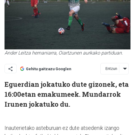
Ander Leitza hernaniarra, Oiartzunen aurkako partiduan.
Entzun
Gehitu gaitzazu Googlen
Eguerdian jokatuko dute gizonek, eta
16:00etan emakumeek. Mundarrok
Irunen jokatuko du.
Inauterietako asteburuan ez dute atsedenik izango