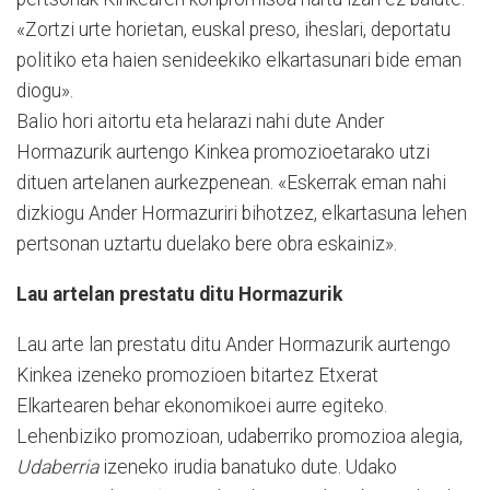
«Zortzi urte horietan, euskal preso, iheslari, deportatu
politiko eta haien senideekiko elkartasunari bide eman
diogu».
Balio hori aitortu eta helarazi nahi dute Ander
Hormazurik aurtengo Kinkea promozioetarako utzi
dituen artelanen aurkezpenean. «Eskerrak eman nahi
dizkiogu Ander Hormazuriri bihotzez, elkartasuna lehen
pertsonan uztartu duelako bere obra eskainiz».
Lau artelan prestatu ditu Hormazurik
Lau arte lan prestatu ditu Ander Hormazurik aurtengo
Kinkea izeneko promozioen bitartez Etxerat
Elkartearen behar ekonomikoei aurre egiteko.
Lehenbiziko promozioan, udaberriko promozioa alegia,
Udaberria
izeneko irudia banatuko dute. Udako