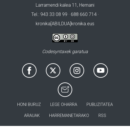
Larramendi kalea 11, Hernani
Tel.: 943 33 08 99 · 688 660 714 ·
kronika[ABILDUA]kronika.eus
Codesyntaxek garatua
HONI BURUZ
LEGE OHARRA
PUBLIZITATEA
ARAUAK
HARREMANETARAKO
RSS