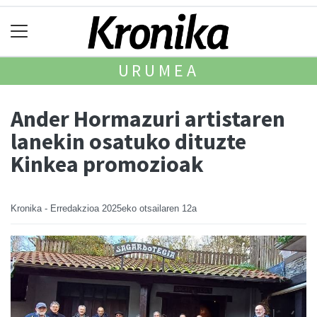
URUMEA
Ander Hormazuri artistaren
lanekin osatuko dituzte
Kinkea promozioak
Kronika - Erredakzioa
2025eko otsailaren 12a