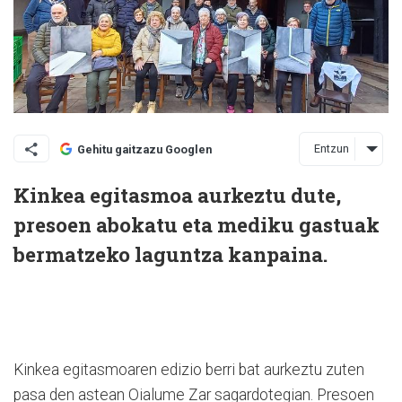
Entzun
Gehitu gaitzazu Googlen
Kinkea egitasmoa aurkeztu dute,
presoen abo­katu eta mediku gastuak
ber­matzeko laguntza kanpaina.
Kinkea egitasmoaren edizio berri bat aurkeztu zuten
pasa den astean Oialume Zar sagardotegian. Presoen