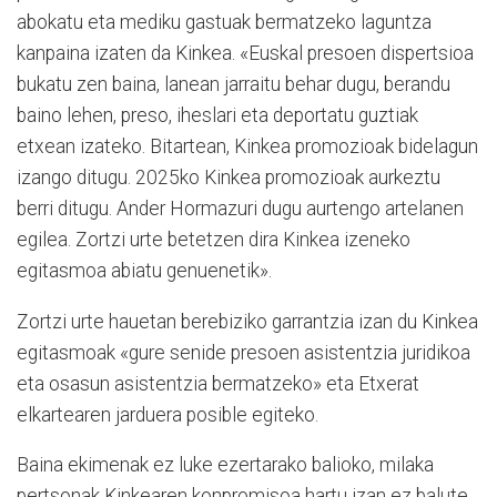
abo­katu eta mediku gastuak ber­matzeko laguntza
kanpaina izaten da Kinkea. «Euskal presoen dispertsioa
bukatu zen baina, lanean jarraitu behar dugu, berandu
baino lehen, preso, iheslari eta deportatu guztiak
etxean izateko. Bitartean, Kinkea promozioak bidelagun
izango ditugu. 2025ko Kinkea promozioak aurkeztu
berri ditugu. Ander Hormazuri dugu aurtengo artelanen
egilea. Zortzi urte betetzen dira Kinkea izeneko
egitasmoa abiatu genuenetik».
Zortzi urte hauetan berebiziko garrantzia izan du Kinkea
egitasmoak «gure senide presoen asistentzia juridikoa
eta osasun asistentzia bermatzeko» eta Etxerat
elkartearen jarduera posible egiteko.
Baina ekimenak ez luke ezertarako balioko, milaka
pertsonak Kinkearen konpromisoa hartu izan ez balute.