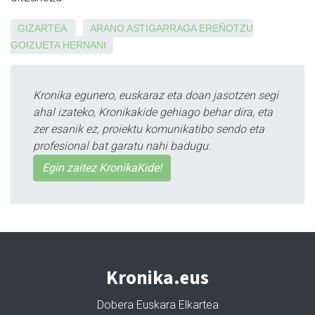
GIZARTEA
ARANO
ASTIGARRAGA
EREÑOTZU
GOIZUETA
HERNANI
Kronika egunero, euskaraz eta doan jasotzen segi
ahal izateko, Kronikakide gehiago behar dira, eta
zer esanik ez, proiektu komunikatibo sendo eta
profesional bat garatu nahi badugu.
Egin zaitez KronikaKide!
Kronika.eus
Dobera Euskara Elkartea