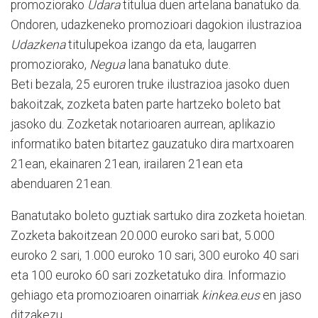
promoziorako
Udara
titulua duen artelana banatuko da.
Ondoren, udazkeneko promozioari dagokion ilustrazioa
Udazkena
titulupekoa izango da eta, laugarren
promoziorako,
Negua
lana banatuko dute.
Beti bezala, 25 euroren truke ilustrazioa jasoko duen
bakoitzak, zozketa baten parte hartzeko boleto bat
jasoko du. Zozketak notarioaren aurrean, aplikazio
informatiko baten bitartez gauzatuko dira martxoaren
21ean, ekainaren 21ean, irailaren 21ean eta
abenduaren 21ean.
Banatutako boleto guztiak sartuko dira zozketa hoietan.
Zozketa bakoitzean 20.000 euroko sari bat, 5.000
euroko 2 sari, 1.000 euroko 10 sari, 300 euroko 40 sari
eta 100 euroko 60 sari zozketatuko dira. Informazio
gehiago eta promozioaren oinarriak
kinkea.eus
en jaso
ditzakezu.