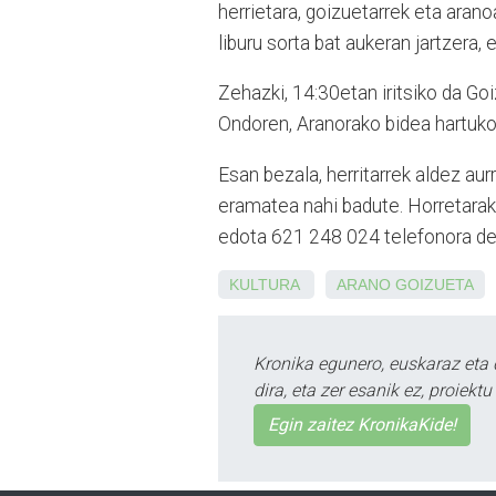
herrietara, goizuetarrek eta aran
liburu sorta bat aukeran jartzera,
Zehazki, 14:30etan iritsiko da Go
Ondoren, Aranorako bidea hartuko 
Esan bezala, herritarrek aldez aurr
eramatea nahi badute. Horretara
edota 621 248 024 telefonora dei
KULTURA
ARANO
GOIZUETA
Kronika egunero, euskaraz eta 
dira, eta zer esanik ez, proiek
Egin zaitez KronikaKide!