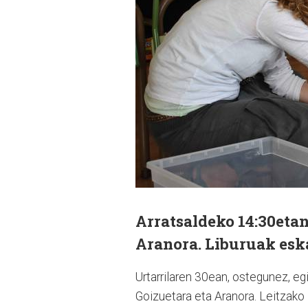
Arratsaldeko 14:30etan 
Aranora. Liburuak eska
Urtarrilaren 30ean, ostegunez, egi
Goizuetara eta Aranora. Leitzako 