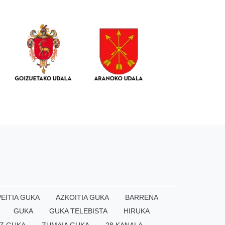
EITIA GUKA
AZKOITIA GUKA
BARRENA
GUKA
GUKA TELEBISTA
HIRUKA
Z GUKA
ZUMAIA GUKA
28 KANALA