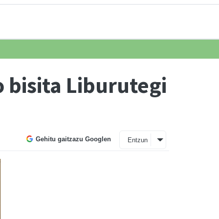
bisita Liburutegi
Gehitu gaitzazu Googlen
Entzun