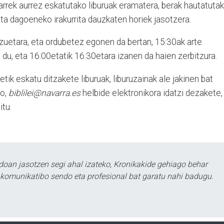
oarrek aurrez eskatutako liburuak eramatera, berak hautatuta
 eta dagoeneko irakurrita dauzkaten horiek jasotzera.
izuetara, eta ordubetez egonen da bertan, 15:30ak arte.
du, eta 16:00etatik 16:30etara izanen da haien zerbitzura.
etik eskatu ditzakete liburuak, liburuzainak ale jakinen bat
ko,
biblilei@navarra.es
helbide elektronikora idatzi dezakete,
tu.
doan jasotzen segi ahal izateko, Kronikakide gehiago behar
tu komunikatibo sendo eta profesional bat garatu nahi badugu.