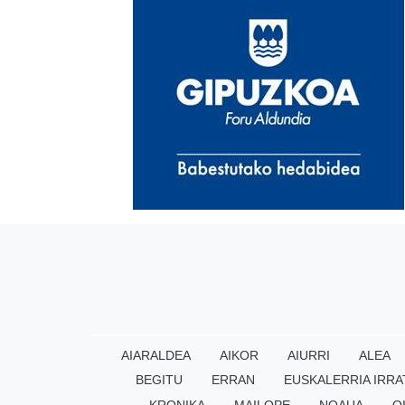
AIARALDEA
AIKOR
AIURRI
ALEA
BEGITU
ERRAN
EUSKALERRIA IRRA
KRONIKA
MAILOPE
NOAUA
O