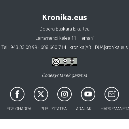
Kronika.eus
Dobera Euskara Elkartea
Larramendi kalea 11, Hernani
Tel.: 943 33 08 99 · 688 660 714 · kronika[ABILDUA]kronika.eus
Codesyntaxek garatua
LEGE OHARRA
PUBLIZITATEA
ARAUAK
HARREMANET