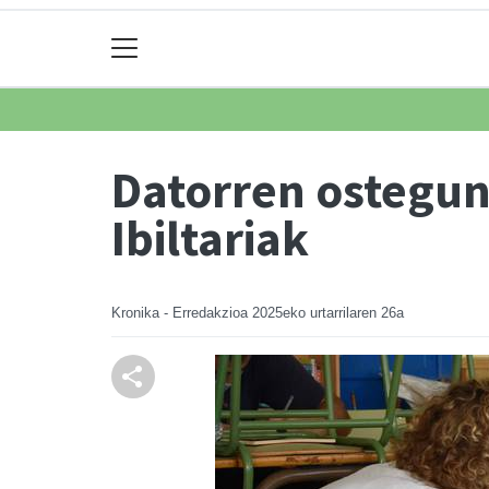
Datorren ostegune
Ibiltariak
Kronika - Erredakzioa
2025eko urtarrilaren 26a