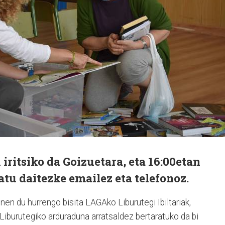
iritsiko da Goizuetara, eta 16:00etan
tu daitezke emailez eta telefonoz.
nen du hurrengo bisita LAGAko Liburutegi Ibiltariak,
Liburutegiko arduraduna arratsaldez bertaratuko da bi