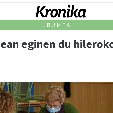
URUMEA
an eginen du hileroko 