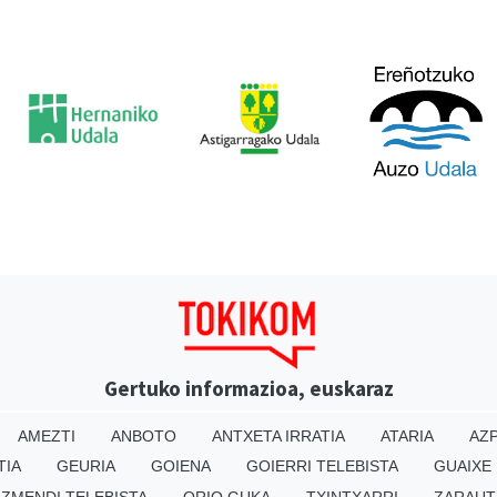
Gertuko informazioa, euskaraz
AMEZTI
ANBOTO
ANTXETA IRRATIA
ATARIA
AZP
TIA
GEURIA
GOIENA
GOIERRI TELEBISTA
GUAIXE
IZMENDI TELEBISTA
ORIO GUKA
TXINTXARRI
ZARAUT