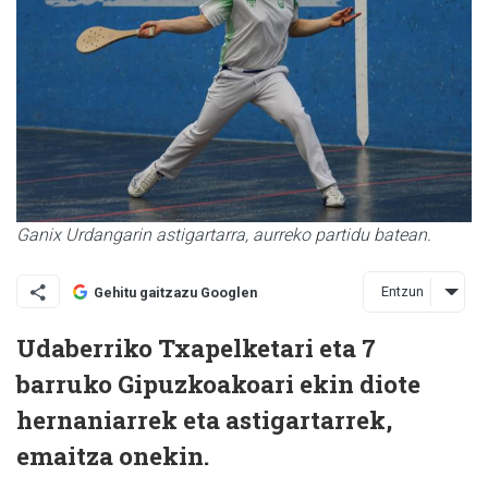
Ganix Urdangarin astigartarra, aurreko partidu batean.
Entzun
Gehitu gaitzazu Googlen
Udaberriko Txapelketari eta 7
barruko Gipuzkoakoari ekin diote
hernaniarrek eta astigartarrek,
emaitza onekin.