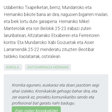
Udaberriko Txapelketan, berriz, Mundarroko eta
Hernaniko bikote bana ari dira, nagusien bigarren mailan;
eta biek lortu dute garaipena. Hernaniko Mikel
Manterolak eta Ion Belokik 25-23 irabazi zuten
larunbatean, Altzatarrako Etxaberen eta Ferreiroren
kontra. Eta Mundarroko Xabi Goizuetak eta Asier
Larramendik 25-22 menderatu zituzten Beotibar
taldeko Iraolatarrak, ostiralean.
KIROLA
ASTIGARRAGA
HERNANI
Kronika egunero, euskaraz eta doan jasotzen segi
ahal izateko, Kronikakide gehiago behar dira, eta
zer esanik ez, proiektu komunikatibo sendo eta
profesional bat garatu nahi badugu.
Egin zaitez KronikaKide!