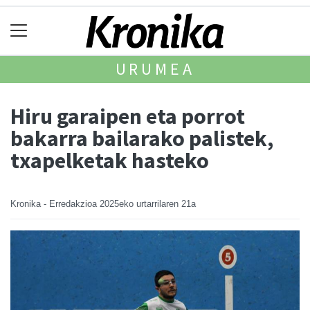
URUMEA
Hiru garaipen eta porrot
bakarra bailarako palistek,
txapelketak hasteko
Kronika - Erredakzioa
2025eko urtarrilaren 21a