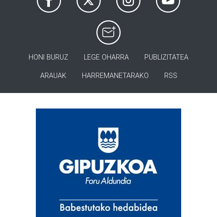
HONI BURUZ
LEGE OHARRA
PUBLIZITATEA
ARAUAK
HARREMANETARAKO
RSS