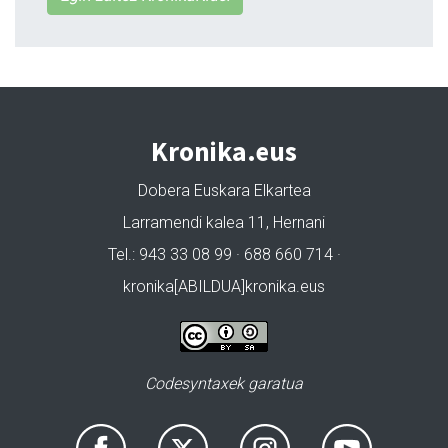
Kronika.eus
Dobera Euskara Elkartea
Larramendi kalea 11, Hernani
Tel.: 943 33 08 99 · 688 660 714 ·
kronika[ABILDUA]kronika.eus
Codesyntaxek garatua