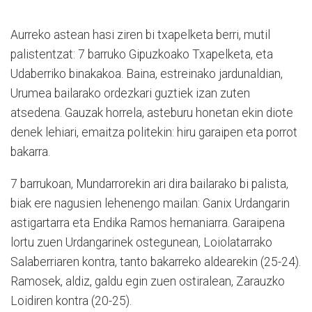
Aurreko astean hasi ziren bi txapelketa berri, mutil
palistentzat: 7 barruko Gipuzkoako Txapelketa, eta
Udaberriko binakakoa. Baina, estreinako jardunaldian,
Urumea bailarako ordezkari guztiek izan zuten
atsedena. Gauzak horrela, asteburu honetan ekin diote
denek lehiari, emaitza politekin: hiru garaipen eta porrot
bakarra.
7 barrukoan, Mundarrorekin ari dira bailarako bi palista,
biak ere nagusien lehenengo mailan: Ganix Urdangarin
astigartarra eta Endika Ramos hernaniarra. Garaipena
lortu zuen Urdangarinek ostegunean, Loiolatarrako
Salaberriaren kontra, tanto bakarreko aldearekin (25-24).
Ramosek, aldiz, galdu egin zuen ostiralean, Zarauzko
Loidiren kontra (20-25).