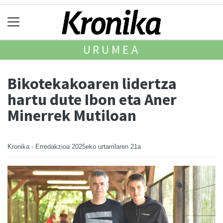
URUMEA
Bikotekakoaren lidertza
hartu dute Ibon eta Aner
Minerrek Mutiloan
Kronika - Erredakzioa
2025eko urtarrilaren 21a