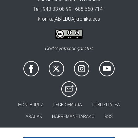
Tel.: 943 33 08 99 · 688 660 714 ·
kronika[ABILDUA]kronika.eus
Codesyntaxek garatua
HONI BURUZ
LEGE OHARRA
PUBLIZITATEA
ARAUAK
HARREMANETARAKO
RSS