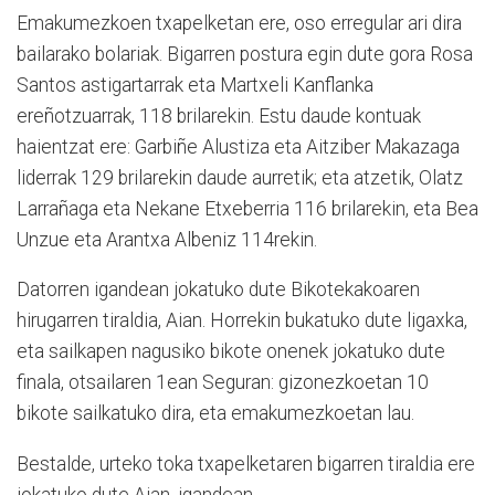
Emakumezkoen txapelketan ere, oso erregular ari dira
bailarako bolariak. Bigarren postura egin dute gora Rosa
Santos astigartarrak eta Martxeli Kanflanka
ereñotzuarrak, 118 brilarekin. Estu daude kontuak
haientzat ere: Garbiñe Alustiza eta Aitziber Makazaga
liderrak 129 brilarekin daude aurretik; eta atzetik, Olatz
Larrañaga eta Nekane Etxeberria 116 brilarekin, eta Bea
Unzue eta Arantxa Albeniz 114rekin.
Datorren igandean jokatuko dute Bikotekakoaren
hirugarren tiraldia, Aian. Horrekin bukatuko dute ligaxka,
eta sailkapen nagusiko bikote onenek jokatuko dute
finala, otsailaren 1ean Seguran: gizonezkoetan 10
bikote sailkatuko dira, eta emakumezkoetan lau.
Bestalde, urteko toka txapelketaren bigarren tiraldia ere