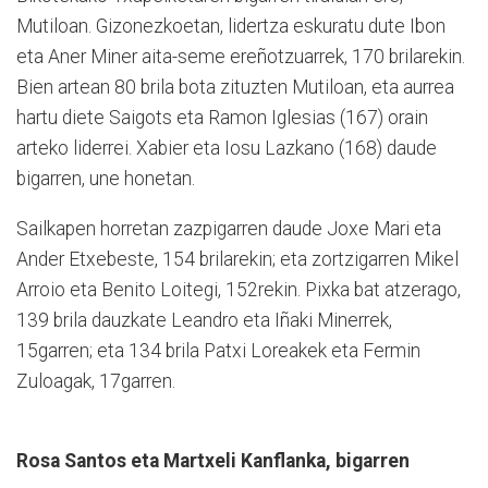
Mutiloan. Gizonezkoetan, lidertza eskuratu dute Ibon
eta Aner Miner aita-seme ereñotzuarrek, 170 brilarekin.
Bien artean 80 brila bota zituzten Mutiloan, eta aurrea
hartu diete Saigots eta Ramon Iglesias (167) orain
arteko liderrei. Xabier eta Iosu Lazkano (168) daude
bigarren, une honetan.
Sailkapen horretan zazpigarren daude Joxe Mari eta
Ander Etxebeste, 154 brilarekin; eta zortzigarren Mikel
Arroio eta Benito Loitegi, 152rekin. Pixka bat atzerago,
139 brila dauzkate Leandro eta Iñaki Minerrek,
15garren; eta 134 brila Patxi Loreakek eta Fermin
Zuloagak, 17garren.
Rosa Santos eta Martxeli Kanflanka, bigarren