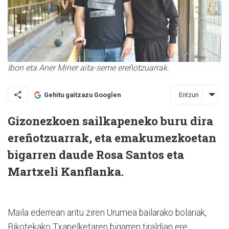
Ibon eta Aner Miner aita-seme ereñotzuarrak.
Entzun
Gehitu gaitzazu Googlen
Gizonezkoen sailkapeneko buru dira
ereñotzuarrak, eta emakumezkoetan
bigarren daude Rosa Santos eta
Martxeli Kanflanka.
Maila ederrean aritu ziren Urumea bailarako bolariak,
Bikotekako Txapelketaren bigarren tiraldian ere,