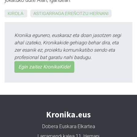
jokatuko dute Aian, igandean.
KIROLA
ASTIGARRAGA
EREÑOTZU
HERNANI
Kronika egunero, euskaraz eta doan jasotzen segi
ahal izateko, Kronikakide gehiago behar dira, eta
zer esanik ez, proiektu komunikatibo sendo eta
profesional bat garatu nahi badugu.
Egin zaitez KronikaKide!
Kronika.eus
Dobera Euskara Elkartea
Larramendi kalea 11, Hernani