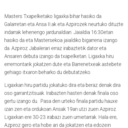
Masters Txapelketako ligaxka bihar hasiko da
Galarretan eta Ansa II.ak eta Azpirozek neurtuko dituzte
indarrak lehenengo jardunaldian. Jaialdia 16:30etan
hasiko da eta Mastersekoa jaialdiko bigarrena izango
da. Azpiroz Jabalerari erraz irabaztetik dator eta
Ansaren debuta izango da txapelketan. Ligaxka hiru
erremontarik jokatzen dute eta Barrenetxeak astebete
gehiago itxaron beharko du debutatzeko.
Ligaxkan hiru partidu jokatuko dira eta beraz denak dira
oso garrantzitsuak. Irabazten hasten denak finala oso
gertu izango du. Pasa den urteko finala partidu hauxe
izan zen eta ordukoan Ansak 19an utzi zuen Azpiroz.
Ligaxkan ere 30-23 irabazi zuen urnietarrak. Hala ere,
Azpiroz gero eta hobe ari da jokatzen eta edozein