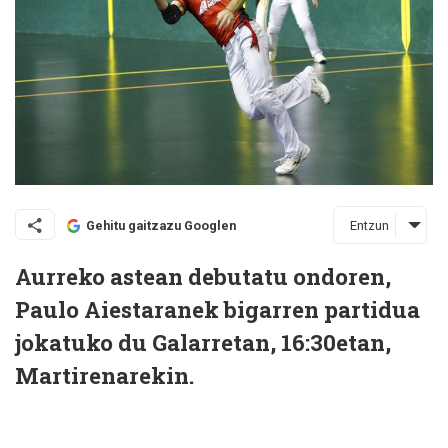
Entzun
Gehitu gaitzazu Googlen
Aurreko astean debutatu ondoren,
Paulo Aiestaranek bigarren partidua
jokatuko du Galarretan, 16:30etan,
Martirenarekin.