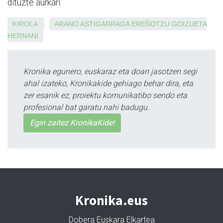
dituzte aurkari.
KIROLA
ARANO
ASTIGARRAGA
EREÑOTZU
GOIZUETA
HERNANI
Kronika egunero, euskaraz eta doan jasotzen segi
ahal izateko, Kronikakide gehiago behar dira, eta
zer esanik ez, proiektu komunikatibo sendo eta
profesional bat garatu nahi badugu.
Egin zaitez KronikaKide!
Kronika.eus
Dobera Euskara Elkartea