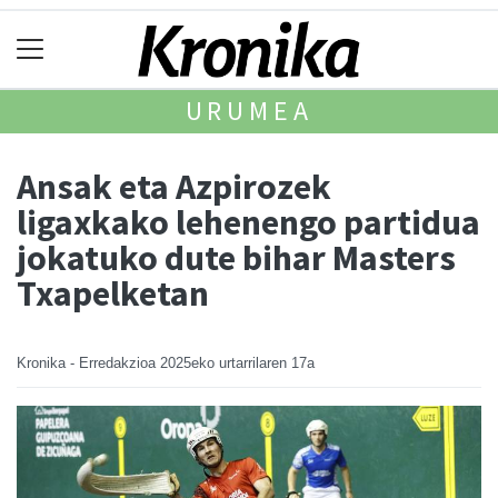
URUMEA
Ansak eta Azpirozek
ligaxkako lehenengo partidua
jokatuko dute bihar Masters
Txapelketan
Kronika - Erredakzioa
2025eko urtarrilaren 17a