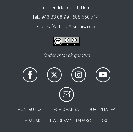
Larramendi kalea 11, Hernani
Tel.: 943 33 08 99 · 688 660 714 ·
kronika[ABILDUA]kronika.eus
Codesyntaxek garatua
HONI BURUZ
LEGE OHARRA
PUBLIZITATEA
ARAUAK
HARREMANETARAKO
RSS