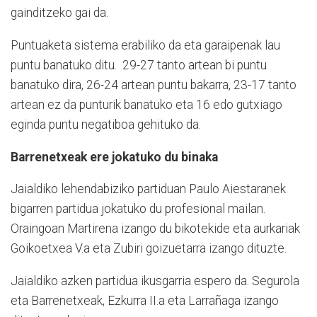
gainditzeko gai da.
Puntuaketa sistema erabiliko da eta garaipenak lau
puntu banatuko ditu. 29-27 tanto artean bi puntu
banatuko dira, 26-24 artean puntu bakarra, 23-17 tanto
artean ez da punturik banatuko eta 16 edo gutxiago
eginda puntu negatiboa gehituko da.
Barrenetxeak ere jokatuko du binaka
Jaialdiko lehendabiziko partiduan Paulo Aiestaranek
bigarren partidua jokatuko du profesional mailan.
Oraingoan Martirena izango du bikotekide eta aurkariak
Goikoetxea V.a eta Zubiri goizuetarra izango dituzte.
Jaialdiko azken partidua ikusgarria espero da. Segurola
eta Barrenetxeak, Ezkurra II.a eta Larrañaga izango