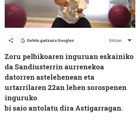
Entzun
Gehitu gaitzazu Googlen
Zoru pelbikoaren inguruan eskainiko
da Sandiusterrin aurrenekoa
datorren astelehenean eta
urtarrilaren 22an lehen sorospenen
inguruko
bi saio antolatu dira Astigarragan.