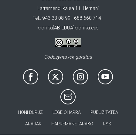
Larramendi kalea 11, Hernani
Tel.: 943 33 08 99 · 688 660 714 ·
kronika[ABILDUA]kronika.eus
Codesyntaxek garatua
HONI BURUZ
LEGE OHARRA
PUBLIZITATEA
ARAUAK
HARREMANETARAKO
RSS