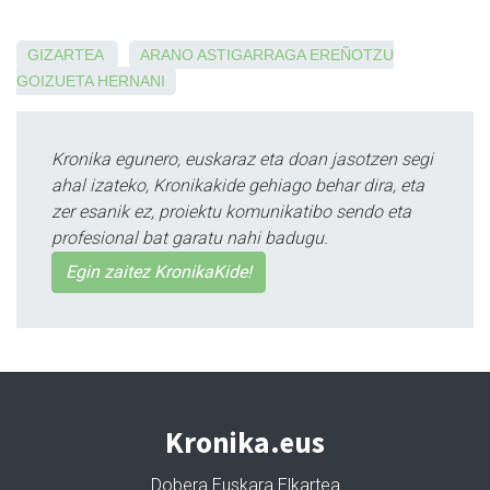
GIZARTEA
ARANO
ASTIGARRAGA
EREÑOTZU
GOIZUETA
HERNANI
Kronika egunero, euskaraz eta doan jasotzen segi
ahal izateko, Kronikakide gehiago behar dira, eta
zer esanik ez, proiektu komunikatibo sendo eta
profesional bat garatu nahi badugu.
Egin zaitez KronikaKide!
Kronika.eus
Dobera Euskara Elkartea