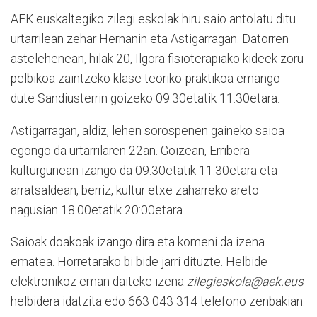
AEK euskaltegiko zilegi eskolak hiru saio antolatu ditu
urtarrilean zehar Hernanin eta Astigarragan. Datorren
astelehenean, hilak 20, Ilgora fisioterapiako kideek zoru
pelbikoa zaintzeko klase teoriko-praktikoa emango
dute Sandiusterrin goizeko 09:30etatik 11:30etara.
Astigarragan, aldiz, lehen sorospenen gaineko saioa
egongo da urtarrilaren 22an. Goizean, Erribera
kulturgunean izango da 09:30etatik 11:30etara eta
arratsaldean, berriz, kultur etxe zaharreko areto
nagusian 18:00etatik 20:00etara.
Saioak doakoak izango dira eta komeni da izena
ematea. Horretarako bi bide jarri dituzte. Helbide
elektronikoz eman daiteke izena
zilegieskola@aek.eus
helbidera idatzita edo 663 043 314 telefono zenbakian.