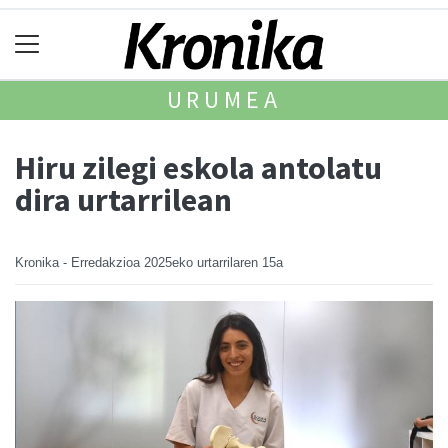
URUMEA
Hiru zilegi eskola antolatu
dira urtarrilean
Kronika - Erredakzioa
2025eko urtarrilaren 15a