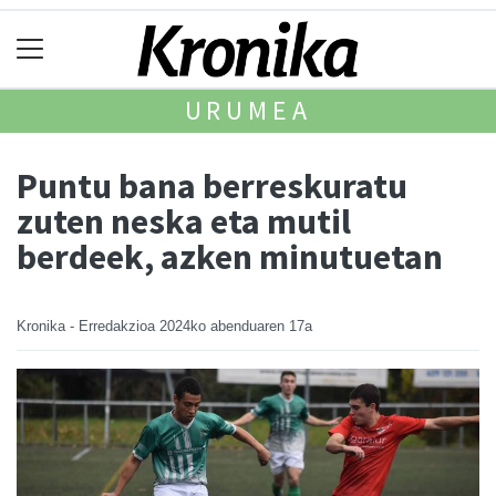
URUMEA
Puntu bana berreskuratu
zuten neska eta mutil
berdeek, azken minutuetan
Kronika - Erredakzioa
2024ko abenduaren 17a