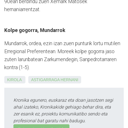
90ean berdindu zuen Xemark Matosek
hernaniarrentzat.
Kolpe gogorra, Mundarrok
Mundarrok, ordea, ezin izan zu­en punturik lortu mutilen
Erregional Preferentean. Moreek kol­pe gogorra jaso
zuten larun­bat­ean Zarkumendegin, Sanpedrotarraren
kontra (1-5).
KIROLA
ASTIGARRAGA
HERNANI
Kronika egunero, euskaraz eta doan jasotzen segi
ahal izateko, Kronikakide gehiago behar dira, eta
zer esanik ez, proiektu komunikatibo sendo eta
profesional bat garatu nahi badugu.