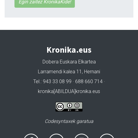
Egin zaitez KronikaKide!
Kronika.eus
Dobera Euskara Elkartea
Larramendi kalea 11, Hernani
Tel.: 943 33 08 99 · 688 660 714 ·
kronika[ABILDUA]kronika.eus
Codesyntaxek garatua