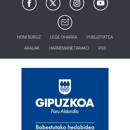
HONI BURUZ
LEGE OHARRA
PUBLIZITATEA
ARAUAK
HARREMANETARAKO
RSS