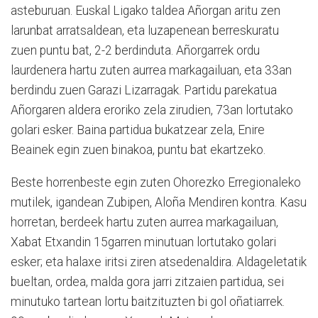
asteburuan. Euskal Ligako taldea Añorgan aritu zen
larunbat arratsaldean, eta luzapenean berreskuratu
zuen puntu bat, 2-2 berdinduta. Añorgarrek ordu
laurdenera hartu zuten aurrea markagailuan, eta 33an
berdindu zuen Garazi Lizarragak. Partidu parekatua
Añorgaren aldera eroriko zela zirudien, 73an lortutako
golari esker. Baina partidua bukatzear zela, Enire
Beainek egin zuen binakoa, puntu bat ekartzeko.
Beste horrenbeste egin zuten Ohorezko Erregionaleko
mutilek, igandean Zubipen, Aloña Mendiren kontra. Kasu
horretan, berdeek hartu zuten aurrea markagailuan,
Xabat Etxandin 15garren minutuan lortutako golari
esker; eta halaxe iritsi ziren atsedenaldira. Aldageletatik
bueltan, ordea, malda gora jarri zitzaien partidua, sei
minutuko tartean lortu baitzituzten bi gol oñatiarrek.