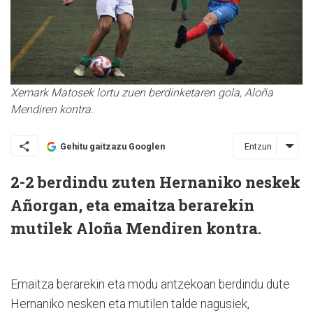
Xemark Matosek lortu zuen berdinketaren gola, Aloña
Mendiren kontra.
Entzun
Gehitu gaitzazu Googlen
2-2 berdindu zuten Hernaniko neskek
Añorgan, eta emaitza berarekin
mutilek Aloña Mendiren
kontra.
Emaitza berarekin eta modu antzekoan berdindu dute
Hernaniko nesken eta mutilen talde nagusiek,