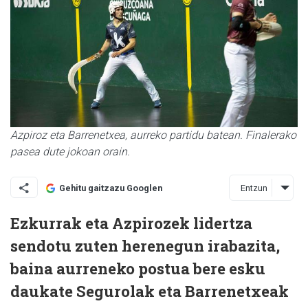
Azpiroz eta Barrenetxea, aurreko partidu batean. Finalerako
pasea dute jokoan orain.
Entzun
Gehitu gaitzazu Googlen
Ezkurrak eta Azpirozek lidertza
sendotu zuten herenegun irabazita,
baina aurreneko postua bere esku
daukate Segurolak eta Barrenetxeak