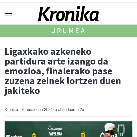
URUMEA
Ligaxkako azkeneko
partidura arte izango da
emozioa, finalerako pase
zuzena zeinek lortzen duen
jakiteko
Kronika - Erredakzioa
2024ko abenduaren 2a