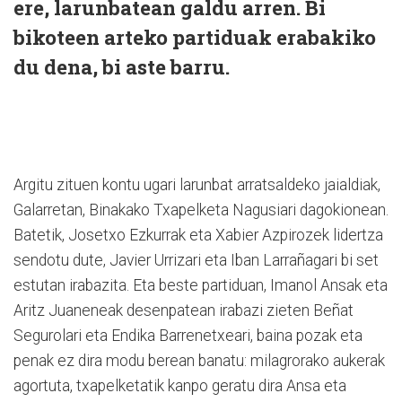
ere, larunbatean galdu arren. Bi
bikoteen arteko partiduak erabakiko
du dena, bi aste barru.
Argitu zituen kontu ugari larunbat arratsaldeko jaialdiak,
Galarretan, Binakako Txapelketa Nagusiari dagokionean.
Batetik, Josetxo Ezkurrak eta Xabier Azpirozek lidertza
sendotu dute, Javier Urrizari eta Iban Larrañagari bi set
estutan irabazita. Eta beste partiduan, Imanol Ansak eta
Aritz Juaneneak desenpatean irabazi zieten Beñat
Segurolari eta Endika Barrenetxeari, baina pozak eta
penak ez dira modu berean banatu: milagrorako aukerak
agortuta, txapelketatik kanpo geratu dira Ansa eta