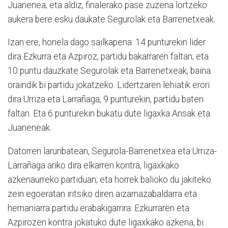
Juanenea; eta aldiz, finalerako pase zuzena lortzeko
aukera bere esku daukate Segurolak eta Barrenetxeak.
Izan ere, honela dago sailkapena: 14 punturekin lider
dira Ezkurra eta Azpiroz, partidu ba­karraren faltan; eta
10 puntu dauzkate Segurolak eta Barrenetxeak, baina
oraindik bi partidu jokatzeko. Lidertzaren lehiatik erori
dira Urriza eta Larrañaga, 9 punturekin, partidu baten
faltan. Eta 6 punturekin bukatu dute ligaxka Ansak eta
Juaneneak.
Datorren larunbatean, Segurola-Barrenetxea eta Urriza-
Larrañaga ariko dira elkarren kontra, ligaxkako
azkenaurreko partiduan; eta horrek balioko du jakiteko
zein egoeratan iritsiko diren aizarnazabaldarra eta
hernaniarra partidu erabakigarrira: Ezkurraren eta
Azpirozen kontra jokatuko dute ligaxkako azkena, bi