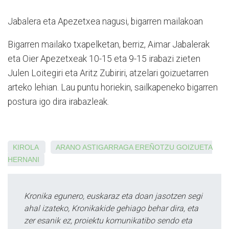
Jabalera eta Apezetxea nagusi, bigarren mailakoan
Bigarren mailako txapelketan, berriz, Aimar Jabalerak
eta Oier Apezetxeak 10-15 eta 9-15 irabazi zieten
Julen Loitegiri eta Aritz Zubiriri, atzelari goizuetarren
arteko lehian. Lau puntu horiekin, sailkapeneko bigarren
postura igo dira irabazleak.
KIROLA
ARANO
ASTIGARRAGA
EREÑOTZU
GOIZUETA
HERNANI
Kronika egunero, euskaraz eta doan jasotzen segi
ahal izateko, Kronikakide gehiago behar dira, eta
zer esanik ez, proiektu komunikatibo sendo eta