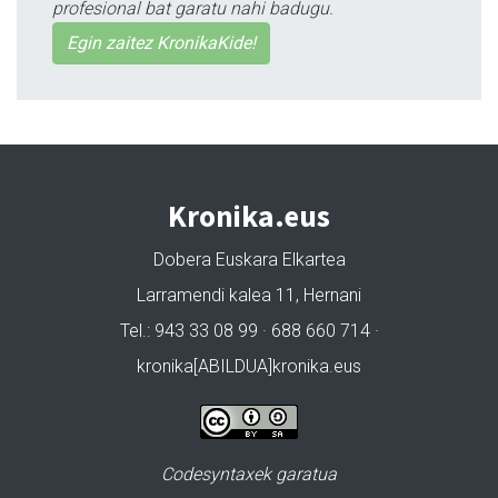
profesional bat garatu nahi badugu.
Egin zaitez KronikaKide!
Kronika.eus
Dobera Euskara Elkartea
Larramendi kalea 11, Hernani
Tel.: 943 33 08 99 · 688 660 714 ·
kronika[ABILDUA]kronika.eus
Codesyntaxek garatua