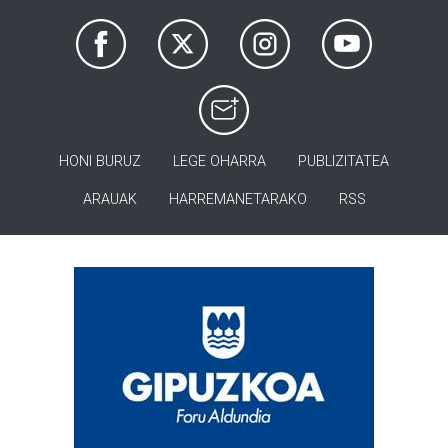
HONI BURUZ
LEGE OHARRA
PUBLIZITATEA
ARAUAK
HARREMANETARAKO
RSS