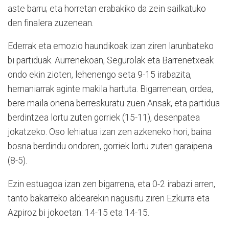
aste barru; eta horretan erabakiko da zein sailkatuko
den finalera zuzenean.
Ederrak eta emozio haundikoak izan ziren larunbateko
bi partiduak. Aurrenekoan, Segurolak eta Barrenetxeak
ondo ekin zioten, lehenengo seta 9-15 irabazita,
hernaniarrak aginte makila hartuta. Bigarrenean, ordea,
bere maila onena berreskuratu zuen Ansak, eta partidua
berdintzea lortu zuten gorriek (15-11), desenpatea
jokatzeko. Oso lehiatua izan zen azkeneko hori, baina
bosna berdindu ondoren, gorriek lortu zuten garaipena
(8-5).
Ezin estuagoa izan zen bigarrena, eta 0-2 irabazi arren,
tanto bakarreko aldearekin nagusitu ziren Ezkurra eta
Azpiroz bi jokoetan: 14-15 eta 14-15.