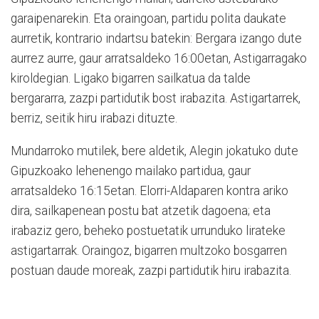
garaipenarekin. Eta oraingoan, partidu polita daukate
aurretik, kontrario indartsu batekin: Bergara izango dute
aurrez aurre, gaur arratsaldeko 16:00etan, Astigarragako
kiroldegian. Ligako bigarren sailkatua da talde
bergararra, zazpi partidutik bost irabazita. Astigartarrek,
berriz, seitik hiru irabazi dituzte.
Mundarroko mutilek, bere aldetik, Alegin jokatuko dute
Gipuzkoako lehenengo mailako partidua, gaur
arratsaldeko 16:15etan. Elorri-Aldaparen kontra ariko
dira, sailkapenean postu bat atzetik dagoena; eta
irabaziz gero, beheko postuetatik urrunduko lirateke
astigartarrak. Oraingoz, bigarren multzoko bosgarren
postuan daude moreak, zazpi partidutik hiru irabazita.