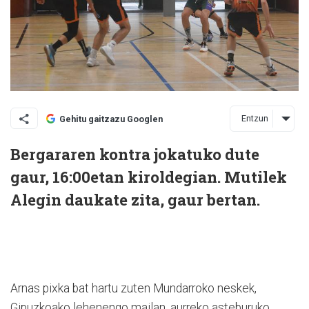
Entzun
Gehitu gaitzazu Googlen
Bergararen kontra jokatuko dute
gaur, 16:00etan kiroldegian. Mutilek
Alegin daukate zita, gaur bertan.
Arnas pixka bat hartu zuten Mundarroko neskek,
Gipuzkoako lehenengo mailan, aurreko asteburuko