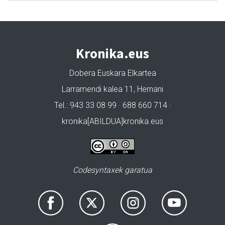
Kronika.eus
Dobera Euskara Elkartea
Larramendi kalea 11, Hernani
Tel.: 943 33 08 99 · 688 660 714 ·
kronika[ABILDUA]kronika.eus
Codesyntaxek garatua