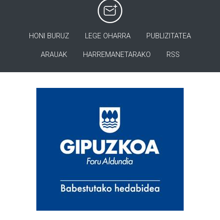
HONI BURUZ
LEGE OHARRA
PUBLIZITATEA
ARAUAK
HARREMANETARAKO
RSS