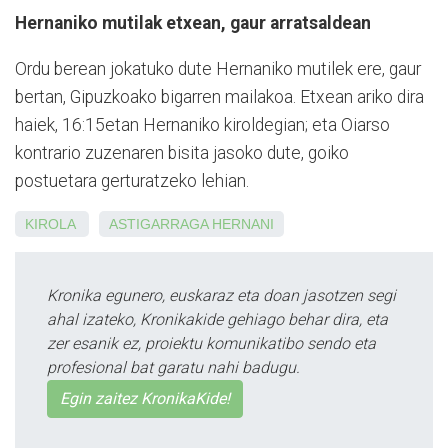
Hernaniko mutilak etxean, gaur arratsaldean
Ordu berean jokatuko dute Hernaniko mutilek ere, gaur
bertan, Gipuzkoako bigarren mailakoa. Etxean ariko dira
haiek, 16:15etan Hernaniko kiroldegian; eta Oiarso
kontrario zuzenaren bisita jasoko dute, goiko
postuetara gerturatzeko lehian.
KIROLA
ASTIGARRAGA
HERNANI
Kronika egunero, euskaraz eta doan jasotzen segi
ahal izateko, Kronikakide gehiago behar dira, eta
zer esanik ez, proiektu komunikatibo sendo eta
profesional bat garatu nahi badugu.
Egin zaitez KronikaKide!