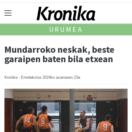
URUMEA
Mundarroko neskak, beste
garaipen baten bila etxean
Kronika - Erredakzioa
2024ko azaroaren 23a