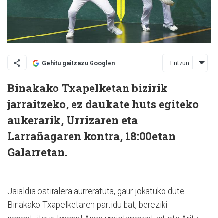
Entzun
Gehitu gaitzazu Googlen
Binakako Txapelketan bizirik
jarraitzeko, ez daukate huts egiteko
aukerarik, Urrizaren eta
Larrañagaren kontra, 18:00etan
Galarretan.
Jaialdia ostiralera aurreratuta, gaur jokatuko dute
Binakako Txapelketaren partidu bat, bereziki