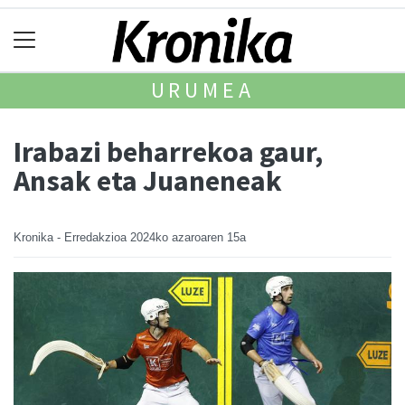
URUMEA
Irabazi beharrekoa gaur,
Ansak eta Juaneneak
Kronika - Erredakzioa
2024ko azaroaren 15a