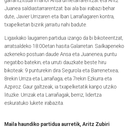
garrantzitsua Imanol Ansa urnietarrarentzat eta Aritz
Juanea saldiastarrarentzat: bai ala bai irabazi behar
dute, Javier Urrizaren eta Iban Larrañagaren kontra,
txapelketan bizirik jarraitu nahi badute.
Ligaxkako laugarren partidua izango da bi bikoteentzat,
arratsaldeko 18:00etan hasita Galarretan. Sailkapeneko
azkeneko postuan daude Ansa eta Juanenea, puntu
negatibo batekin; eta urruti dauzkate beste hiru
bikoteak: 9 punturekin dira Segurola eta Barrenetxea;
8rekin Urriza eta Larrañaga; eta 7rekin Ezkurra eta
Azpiroz. Gaur galtzeak, ia txapelketatik kanpo utziko
lituzke. Urrizak eta Larrañagak, berriz, lidertza
eskuratuko lukete irabazita.
Maila haundiko partidua aurretik, Aritz Zubiri