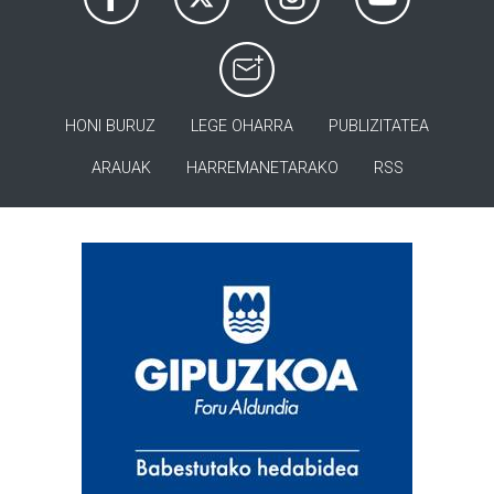
HONI BURUZ
LEGE OHARRA
PUBLIZITATEA
ARAUAK
HARREMANETARAKO
RSS