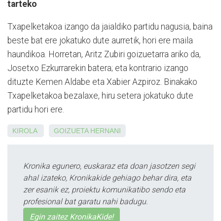
tarteko
Txapelketakoa izango da jaialdiko partidu nagusia, baina
beste bat ere jokatuko dute aurretik, hori ere maila
haundikoa. Horretan, Aritz Zubiri goizuetarra ariko da,
Josetxo Ezkurrarekin batera; eta kontrario izango
dituzte Kemen Aldabe eta Xabier Azpiroz. Binakako
Txapelketakoa bezalaxe, hiru setera jokatuko dute
partidu hori ere.
KIROLA
GOIZUETA
HERNANI
Kronika egunero, euskaraz eta doan jasotzen segi
ahal izateko, Kronikakide gehiago behar dira, eta
zer esanik ez, proiektu komunikatibo sendo eta
profesional bat garatu nahi badugu.
Egin zaitez KronikaKide!