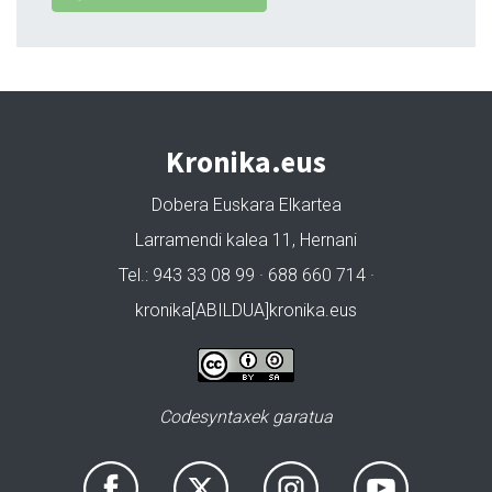
Kronika.eus
Dobera Euskara Elkartea
Larramendi kalea 11, Hernani
Tel.: 943 33 08 99 · 688 660 714 ·
kronika[ABILDUA]kronika.eus
Codesyntaxek garatua