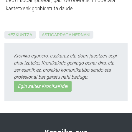
Ideo) Ekocampusean, gaur 09:00etatik 11:00etara.
Ikastetxeak gonbidatuta daude.
HEZKUNTZA
ASTIGARRAGA
HERNANI
Kronika egunero, euskaraz eta doan jasotzen segi
ahal izateko, Kronikakide gehiago behar dira, eta
zer esanik ez, proiektu komunikatibo sendo eta
profesional bat garatu nahi badugu.
Egin zaitez KronikaKide!