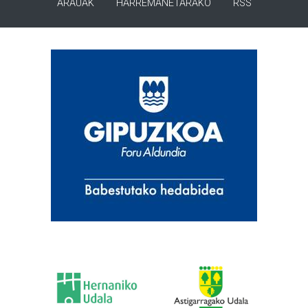
ARAUAK
HARREMANETARAKO
RSS