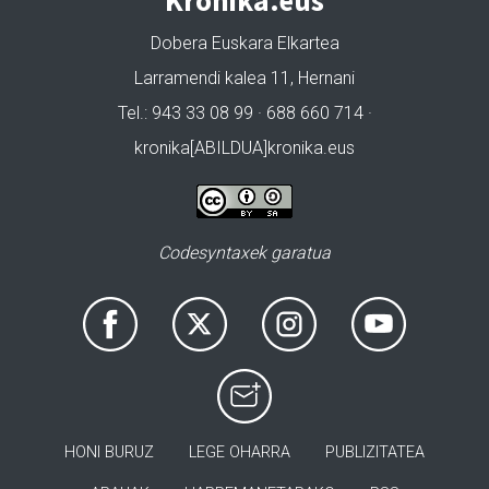
Kronika.eus
Dobera Euskara Elkartea
Larramendi kalea 11, Hernani
Tel.: 943 33 08 99 · 688 660 714 ·
kronika[ABILDUA]kronika.eus
Codesyntaxek garatua
HONI BURUZ
LEGE OHARRA
PUBLIZITATEA