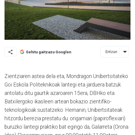
Entzun
Gehitu gaitzazu Googlen
Zientziaren astea dela eta, Mondragon Unibertsitateko
Goi Eskola Politeknikoak lantegi eta jarduera batzuk
antolatu ditu gaurtik azaroaren 15era, DBHko eta
Batxilergoko ikasleen artean bokazio zientifiko-
teknologikoak sustatzeko. Hernanin, Unibertsitateak
hitzordu berezia prestatu du: origamiari (papiroflexiari)
buruzko lantegi praktiko bat egingo da, Galarreta (Orona