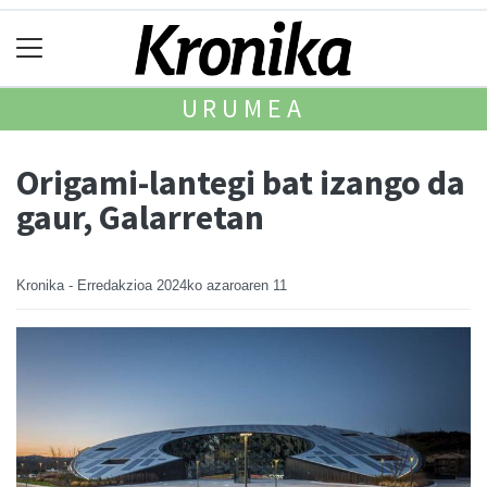
URUMEA
Origami-lantegi bat izango da
gaur, Galarretan
Kronika - Erredakzioa
2024ko azaroaren 11