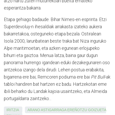
atzo hartu zuten muturrekoari buelta emateko
esperantza bakarra.
Etapa gehiago badaude. Bihar Nimes-en esprinta. Etzi
Superdevoluy-n ihesaldiak arrakasta izateko aukera
bakarretakoa, osteguneko etapa bezala. Ostiralean
Isola 2000, larunbatean beste traka bat Niza inguruko
Alpe maritimoetan, eta azken egunean erlojupeko
bihurri eta gaiztoa. Menua latza, baina gaur dugun
panorama hurrengo igandean eduki dezakegunaren oso
antzekoa izango dela dirudi. Lehen postua erabakita,
bigarrena ere bai, Remcoren podiuma ere bai
Pit Bull
-ak
tabloi handiren bat hartzen ez badu. Hartzekotan erne
ibili beharko du Landak kajoia usaintzeko, eta Almeida
portugaldarra zaintzeko...
IRITZIA
ARANO
ASTIGARRAGA
EREÑOTZU
GOIZUETA