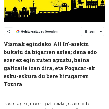
Entzun
Gehitu gaitzazu Googlen
Vismak egindako 'All In'-arekin
bukatu da bigarren astea; dena edo
ezer ez egin zuten apustu, baina
galtzaile izan dira, eta Pogacar-ek
esku-eskura du bere hirugarren
Tourra
Ikusi eta gero, mundu guztia bizkor, esan ohi da.