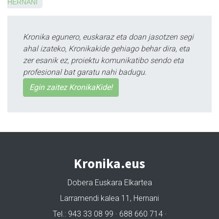
HERNANI
Kronika egunero, euskaraz eta doan jasotzen segi
ahal izateko, Kronikakide gehiago behar dira, eta
zer esanik ez, proiektu komunikatibo sendo eta
profesional bat garatu nahi badugu.
Egin zaitez KronikaKide!
Kronika.eus
Dobera Euskara Elkartea
Larramendi kalea 11, Hernani
Tel.: 943 33 08 99 · 688 660 714 ·