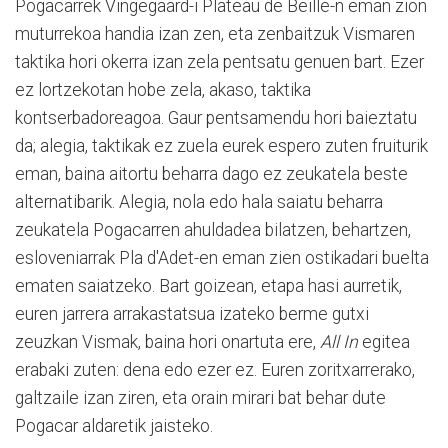
Pogacarrek Vingegaard-i Plateau de Beille-n eman zion
muturrekoa handia izan zen, eta zenbaitzuk Vismaren
taktika hori okerra izan zela pentsatu genuen bart. Ezer
ez lortzekotan hobe zela, akaso, taktika
kontserbadoreagoa. Gaur pentsamendu hori baieztatu
da; alegia, taktikak ez zuela eurek espero zuten fruiturik
eman, baina aitortu beharra dago ez zeukatela beste
alternatibarik. Alegia, nola edo hala saiatu beharra
zeukatela Pogacarren ahuldadea bilatzen, behartzen,
esloveniarrak Pla d'Adet-en eman zien ostikadari buelta
ematen saiatzeko. Bart goizean, etapa hasi aurretik,
euren jarrera arrakastatsua izateko berme gutxi
zeuzkan Vismak, baina hori onartuta ere,
All In
egitea
erabaki zuten: dena edo ezer ez. Euren zoritxarrerako,
galtzaile izan ziren, eta orain mirari bat behar dute
Pogacar aldaretik jaisteko.