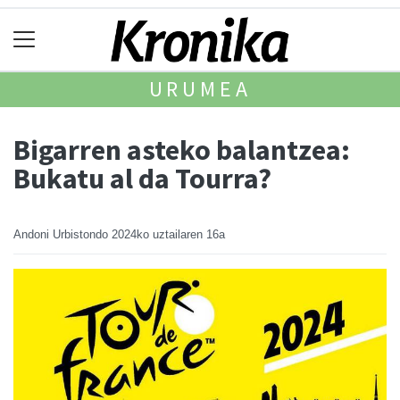
URUMEA
Bigarren asteko balantzea:
Bukatu al da Tourra?
Andoni Urbistondo
2024ko uztailaren 16a