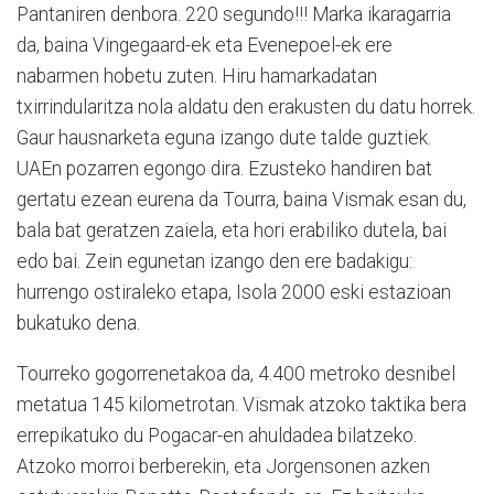
Pantaniren denbora. 220 segundo!!! Marka ikaragarria
da, baina Vingegaard-ek eta Evenepoel-ek ere
nabarmen hobetu zuten. Hiru hamarkadatan
txirrindularitza nola aldatu den erakusten du datu horrek.
Gaur hausnarketa eguna izango dute talde guztiek.
UAEn pozarren egongo dira. Ezusteko handiren bat
gertatu ezean eurena da Tourra, baina Vismak esan du,
bala bat geratzen zaiela, eta hori erabiliko dutela, bai
edo bai. Zein egunetan izango den ere badakigu:
hurrengo ostiraleko etapa, Isola 2000 eski estazioan
bukatuko dena.
Tourreko gogorrenetakoa da, 4.400 metroko desnibel
metatua 145 kilometrotan. Vismak atzoko taktika bera
errepikatuko du Pogacar-en ahuldadea bilatzeko.
Atzoko morroi berberekin, eta Jorgensonen azken