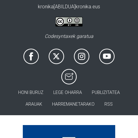
kronika[ABILDUA]kronika.eus
Codesyntaxek garatua
HONI BURUZ
LEGE OHARRA
PUBLIZITATEA
ARAUAK
HARREMANETARAKO
RSS