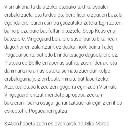
Vismak onartu du atzoko etapako taktika aspaldi
erabaki zuela, eta taldea eta bere liderra zeuden bezala
egonda ere, euren asmoa gauzatuko zutela. Egin zuten,
baina pieza pare bat faltan dituztela, Sepp Kuss-ena
batez ere. Vingegaard bera ere sasoi puntu bikainean
dago, horren zalantzarik ez dauka inork, baina Tadej
Pogacar puntu bat edo bi indartsuago dagoela ere ez.
Plateau de Beille-en apenas sufritu zuen liderrak, eta
danimarkarra arnas estuka sumatu zuenean kolpe
erabakigarria jo zion beste minutu bat lapurtzeko.
Atzokoa etapa luzea zen, gogorra egin zuen Vismak,
Vingegaard-entzat mendate aproposa zeukan
bukaeran... baina osagai garrantzitsuenak egin zien ihes
eskuetatik: Pogacarren gatza.
3.40an hobetu zuen esloveniarrak 1998ko Marco