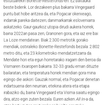
estutuarekin Bonette-Restefonds-en. Ez baitauka
beste biderik. Lor dezakeen plus bakarra Vingegaard
puntu bat hobe aritzea da, eta Pogacar okerxeago,
indarrak pareka daitezen; danimarkarrak esloveniarra
askatzeko. Gaur-gaurkoz utopia dirudi aukera horrek,
baina 2022an pasa zen, Granonen gora, eta iaz ere bai
La Loze mendatean. Biak 2.300 metrotik gorako
mendiak, ostiraleko Bonette-Restefonds bezala: 2.802
metro ditu, eta 23 kilometroko mendatzetzarra da.
Mendate hori eta egun horretarako iragarri den beroa da
Vismaren itxaropen bakarra. 32-33 gradu eman dituzte
bailaratan, eta tenperatura horiek mendian gora mina
egingo die askori. Gauzak normal, eta Pogacar denetan
indartsuena den neurrian, etekina atera eta etapa
irabaziko du, baina Vingegaard eta Visma saiatu egingo
dira, atzo egin zuten bezala. Euren azken
All In
-a da,