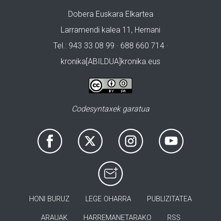
Dobera Euskara Elkartea
Larramendi kalea 11, Hernani
Tel.: 943 33 08 99 · 688 660 714 ·
kronika[ABILDUA]kronika.eus
Codesyntaxek garatua
HONI BURUZ
LEGE OHARRA
PUBLIZITATEA
ARAUAK
HARREMANETARAKO
RSS