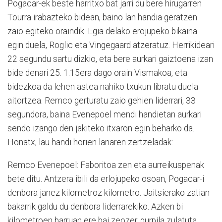
Pogacar-ek beste harritxo bat jarri du bere hirugarren
Tourra irabazteko bidean, baino lan handia geratzen
zaio egiteko oraindik. Egia delako erojupeko bikaina
egin duela, Roglic eta Vingegaard atzeratuz. Herrikideari
22 segundu sartu dizkio, eta bere aurkari gaiztoena izan
bide denari 25. 1.15era dago orain Vismakoa, eta
bidezkoa da lehen astea nahiko txukun libratu duela
aitortzea. Remco gerturatu zaio gehien liderrari, 33
segundora, baina Evenepoel mendi handietan aurkari
sendo izango den jakiteko itxaron egin beharko da.
Honatx, lau handi horien lanaren zertzeladak:
Remco Evenepoel: Faboritoa zen eta aurreikuspenak
bete ditu. Antzera ibili da erlojupeko osoan, Pogacar-i
denbora janez kilometroz kilometro. Jaitsierako zatian
bakarrik galdu du denbora liderrarekiko. Azken bi
kilometroen barruan ere bai zeozer, gurpila zulatuta