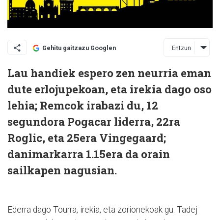
Entzun
Gehitu gaitzazu Googlen
Lau handiek espero zen neurria eman
dute erlojupekoan, eta irekia dago oso
lehia; Remcok irabazi du, 12
segundora Pogacar liderra, 22ra
Roglic, eta 25era Vingegaard;
danimarkarra 1.15era da orain
sailkapen nagusian.
Ederra dago Tourra, irekia, eta zorionekoak gu. Tadej