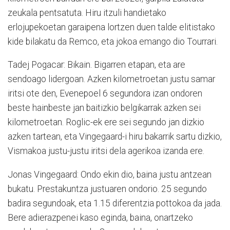
zeukala pentsatuta. Hiru itzuli handietako
erlojupekoetan garaipena lortzen duen talde elitistako
kide bilakatu da Remco, eta jokoa emango dio Tourrari.
Tadej Pogacar: Bikain. Bigarren etapan, eta are
sendoago lidergoan. Azken kilometroetan justu samar
iritsi ote den, Evenepoel 6 segundora izan ondoren
beste hainbeste jan baitizkio belgikarrak azken sei
kilometroetan. Roglic-ek ere sei segundo jan dizkio
azken tartean, eta Vingegaard-i hiru bakarrik sartu dizkio,
Vismakoa justu-justu iritsi dela agerikoa izanda ere.
Jonas Vingegaard: Ondo ekin dio, baina justu antzean
bukatu. Prestakuntza justuaren ondorio. 25 segundo
badira segundoak, eta 1.15 diferentzia pottokoa da jada.
Bere adierazpenei kaso eginda, baina, onartzeko