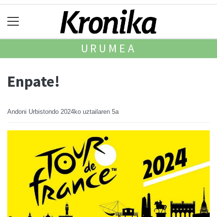
URUMEA
Enpate!
Andoni Urbistondo
2024ko uztailaren 5a