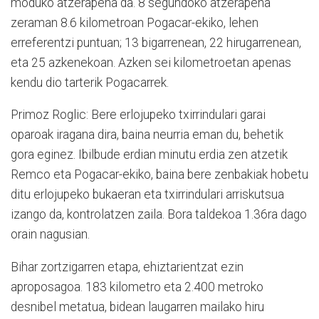
moduko atzerapena da. 8 segundoko atzerapena
zeraman 8.6 kilometroan Pogacar-ekiko, lehen
erreferentzi puntuan; 13 bigarrenean, 22 hirugarrenean,
eta 25 azkenekoan. Azken sei kilometroetan apenas
kendu dio tarterik Pogacarrek.
Primoz Roglic: Bere erlojupeko txirrindulari garai
oparoak iragana dira, baina neurria eman du, behetik
gora eginez. Ibilbude erdian minutu erdia zen atzetik
Remco eta Pogacar-ekiko, baina bere zenbakiak hobetu
ditu erlojupeko bukaeran eta txirrindulari arriskutsua
izango da, kontrolatzen zaila. Bora taldekoa 1.36ra dago
orain nagusian.
Bihar zortzigarren etapa, ehiztarientzat ezin
aproposagoa. 183 kilometro eta 2.400 metroko
desnibel metatua, bidean laugarren mailako hiru