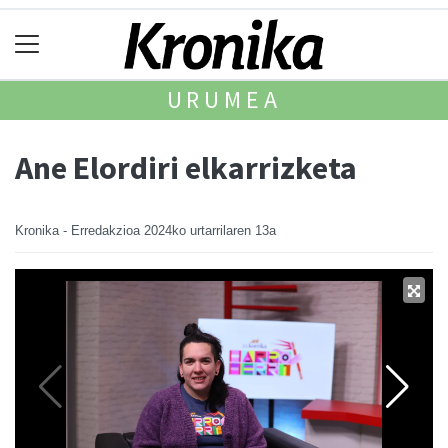
URUMEA
Ane Elordiri elkarrizketa
Kronika - Erredakzioa
2024ko urtarrilaren 13a