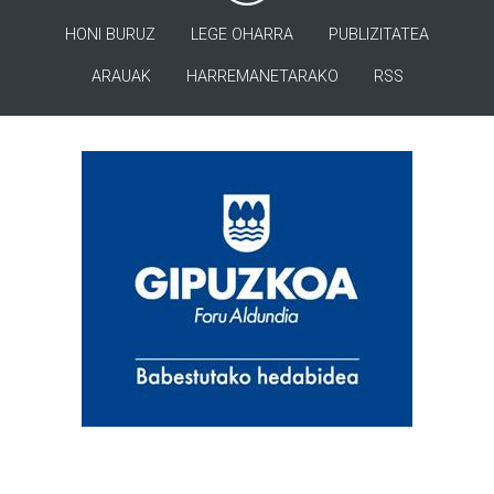
HONI BURUZ
LEGE OHARRA
PUBLIZITATEA
ARAUAK
HARREMANETARAKO
RSS