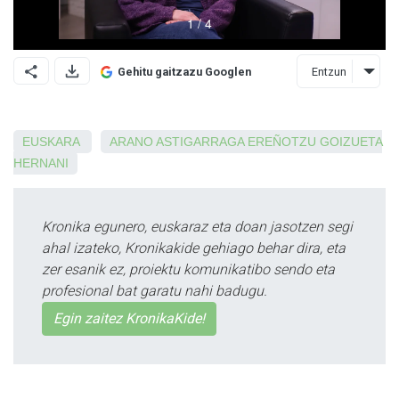
Entzun
Gehitu gaitzazu Googlen
EUSKARA
ARANO
ASTIGARRAGA
EREÑOTZU
GOIZUETA
HERNANI
Kronika egunero, euskaraz eta doan jasotzen segi
ahal izateko, Kronikakide gehiago behar dira, eta
zer esanik ez, proiektu komunikatibo sendo eta
profesional bat garatu nahi badugu.
Egin zaitez KronikaKide!