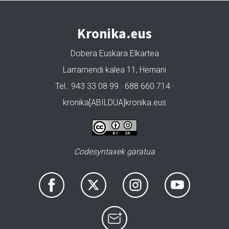
Kronika.eus
Dobera Euskara Elkartea
Larramendi kalea 11, Hernani
Tel.: 943 33 08 99 · 688 660 714 ·
kronika[ABILDUA]kronika.eus
Codesyntaxek garatua