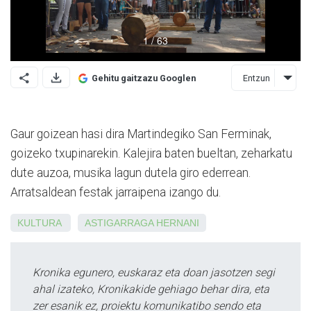
Entzun
Gehitu gaitzazu Googlen
Gaur goizean hasi dira Martindegiko San Ferminak,
goizeko txupinarekin. Kalejira baten bueltan, zeharkatu
dute auzoa, musika lagun dutela giro ederrean.
Arratsaldean festak jarraipena izango du.
KULTURA
ASTIGARRAGA
HERNANI
Kronika egunero, euskaraz eta doan jasotzen segi
ahal izateko, Kronikakide gehiago behar dira, eta
zer esanik ez, proiektu komunikatibo sendo eta