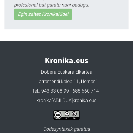
profesional bat garatu nahi badugu.
Egin zaitez KronikaKide!
Kronika.eus
Dobera Euskara Elkartea
Larramendi kalea 11, Hernani
Tel.: 943 33 08 99 · 688 660 714 ·
kronika[ABILDUA]kronika.eus
Codesyntaxek garatua