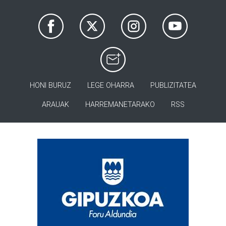
HONI BURUZ
LEGE OHARRA
PUBLIZITATEA
ARAUAK
HARREMANETARAKO
RSS