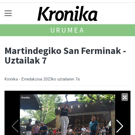
URUMEA
Martindegiko San Ferminak -
Uztailak 7
Kronika - Erredakzioa
2023ko uztailaren 7a